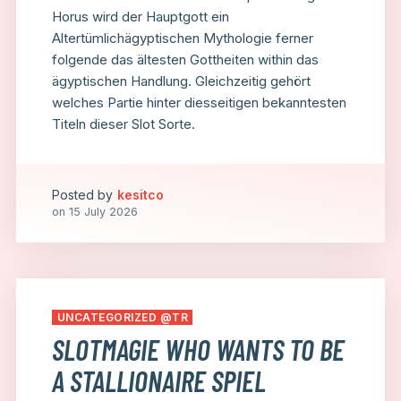
Horus wird der Hauptgott ein
Altertümlichägyptischen Mythologie ferner
folgende das ältesten Gottheiten within das
ägyptischen Handlung. Gleichzeitig gehört
welches Partie hinter diesseitigen bekanntesten
Titeln dieser Slot Sorte.
Posted by
kesitco
on
15 July 2026
UNCATEGORIZED @TR
SLOTMAGIE WHO WANTS TO BE
A STALLIONAIRE SPIEL