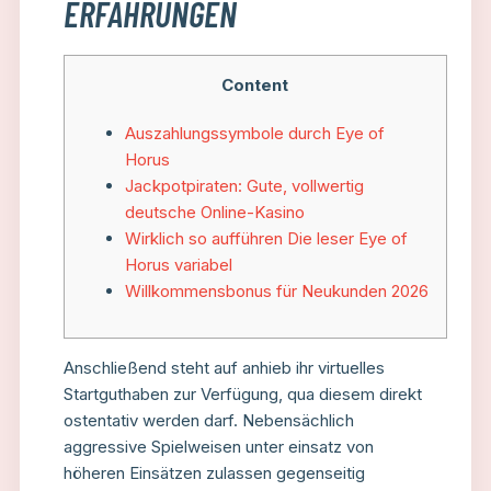
ERFAHRUNGEN
Content
Auszahlungssymbole durch Eye of
Horus
Jackpotpiraten: Gute, vollwertig
deutsche Online-Kasino
Wirklich so aufführen Die leser Eye of
Horus variabel
Willkommensbonus für Neukunden 2026
Anschließend steht auf anhieb ihr virtuelles
Startguthaben zur Verfügung, qua diesem direkt
ostentativ werden darf. Nebensächlich
aggressive Spielweisen unter einsatz von
höheren Einsätzen zulassen gegenseitig