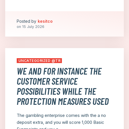
Posted by
kesitco
on
15 July 2026
UNCATEGORIZED @TR
WE AND FOR INSTANCE THE
CUSTOMER SERVICE
POSSIBILITIES WHILE THE
PROTECTION MEASURES USED
The gambling enterprise comes with the a no
deposit extra, and you will score 1,000 Basic