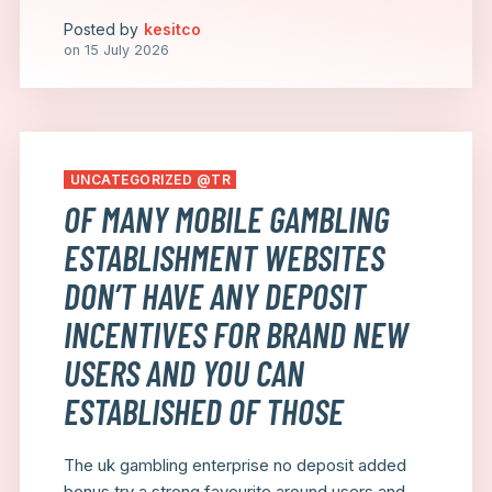
Posted by
kesitco
on
15 July 2026
UNCATEGORIZED @TR
OF MANY MOBILE GAMBLING
ESTABLISHMENT WEBSITES
DON’T HAVE ANY DEPOSIT
INCENTIVES FOR BRAND NEW
USERS AND YOU CAN
ESTABLISHED OF THOSE
The uk gambling enterprise no deposit added
bonus try a strong favourite around users and