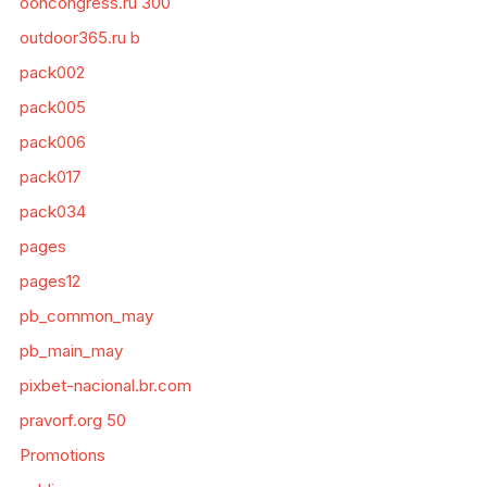
oohcongress.ru 300
outdoor365.ru b
pack002
pack005
pack006
pack017
pack034
pages
pages12
pb_common_may
pb_main_may
pixbet-nacional.br.com
pravorf.org 50
Promotions