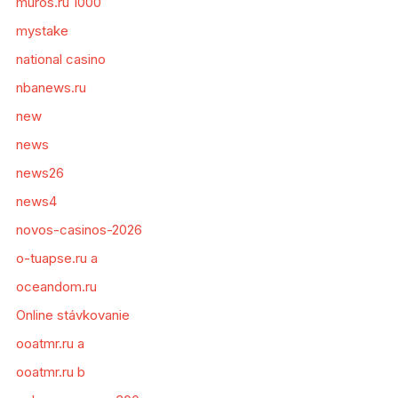
muros.ru 1000
mystake
national casino
nbanews.ru
new
news
news26
news4
novos-casinos-2026
o-tuapse.ru a
oceandom.ru
Online stávkovanie
ooatmr.ru a
ooatmr.ru b