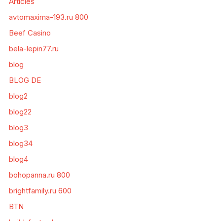
Articles
avtomaxima-193.ru 800
Beef Casino
bela-lepin77.ru
blog
BLOG DE
blog2
blog22
blog3
blog34
blog4
bohopanna.ru 800
brightfamily.ru 600
BTN