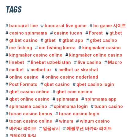
TAGS
baccarat live
baccarat live game
bc game 사이트
casino spinmama
casino tucan
Forest
gt.bet
gt.bet casino
gtbet
gtbet app
gtbet casino
ice fishing
ice fishing korea
kingmaker casino
kingmaker casino online
kingmaker online casino
linebet
linebet uzbekistan
live casino
Macro
melbet
melbet uz
melbet uz skachat
online casino
online casino nederland
Post Formats
qbet casino
qbet casino login
qbet casino online
qbet com casino
qbet online casino
spinmama
spinmama app
spinmama casino
spinmama login
tucan casino
tucan casino bonus
tucan casino login
tucan casino online
winum
winum casino
바카라 라이브
얼음낚시
에볼루션 바카라 라이브
크레이지 타임