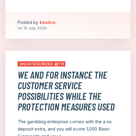
Posted by
kesitco
on
15 July 2026
UNCATEGORIZED @TR
WE AND FOR INSTANCE THE
CUSTOMER SERVICE
POSSIBILITIES WHILE THE
PROTECTION MEASURES USED
The gambling enterprise comes with the a no
deposit extra, and you will score 1,000 Basic