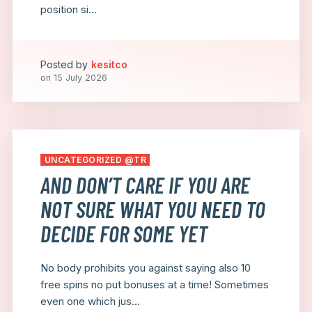
position si...
Posted by
kesitco
on
15 July 2026
UNCATEGORIZED @TR
AND DON’T CARE IF YOU ARE
NOT SURE WHAT YOU NEED TO
DECIDE FOR SOME YET
No body prohibits you against saying also 10
free spins no put bonuses at a time! Sometimes
even one which jus...