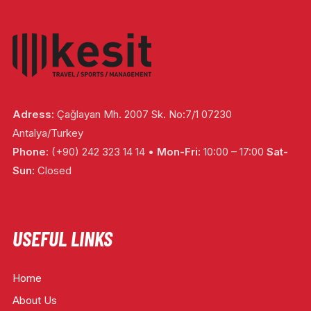
Adress:
Çağlayan Mh. 2007 Sk. No:7/1 07230
Antalya/Turkey
Phone:
(+90) 242 323 14 14 •
Mon-Fri:
10:00 – 17:00
Sat-
Sun:
Closed
USEFUL LINKS
Home
About Us