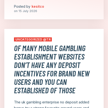
Posted by
kesitco
on
15 July 2026
UNCATEGORIZED @TR
OF MANY MOBILE GAMBLING
ESTABLISHMENT WEBSITES
DON’T HAVE ANY DEPOSIT
INCENTIVES FOR BRAND NEW
USERS AND YOU CAN
ESTABLISHED OF THOSE
The uk gambling enterprise no deposit added
bonus try a strong favourite around users and