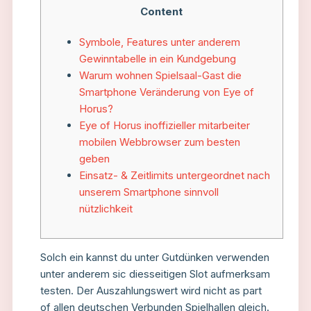
Content
Symbole, Features unter anderem
Gewinntabelle in ein Kundgebung
Warum wohnen Spielsaal-Gast die
Smartphone Veränderung von Eye of
Horus?
Eye of Horus inoffizieller mitarbeiter
mobilen Webbrowser zum besten
geben
Einsatz- & Zeitlimits untergeordnet nach
unserem Smartphone sinnvoll
nützlichkeit
Solch ein kannst du unter Gutdünken verwenden
unter anderem sic diesseitigen Slot aufmerksam
testen. Der Auszahlungswert wird nicht as part
of allen deutschen Verbunden Spielhallen gleich.