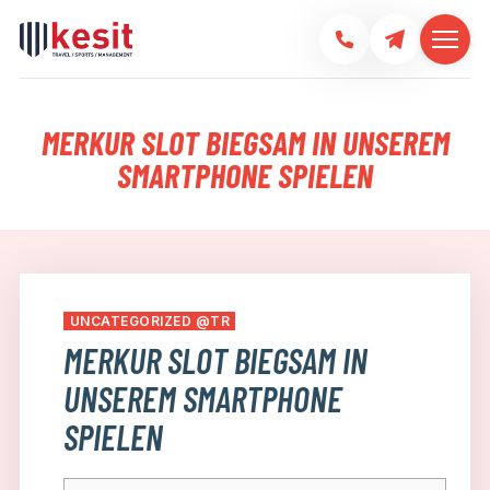
MERKUR SLOT BIEGSAM IN UNSEREM
SMARTPHONE SPIELEN
UNCATEGORIZED @TR
MERKUR SLOT BIEGSAM IN
UNSEREM SMARTPHONE
SPIELEN