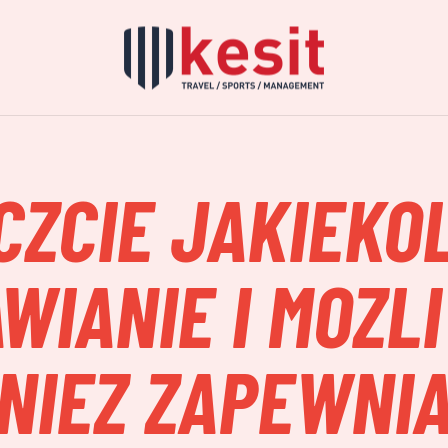
CZCIE JAKIEKO
WIANIE I MOZL
NIEZ ZAPEWNIA