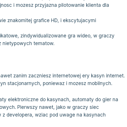
yjnosc i mozesz przyjazna pilotowanie klienta dla
awie znakomitej grafice HD, i ekscytujacymi
unikatowe, zindywidualizowane gra wideo, w graczy
sz nietypowych tematow.
awet zanim zaczniesz internetowej ery kasyn internet.
yn stacjonarnych, poniewaz i mozesz mobilnych.
ty elektroniczne do kasynach, automaty do gier na
owych. Pierwszy nawet, jako w graczy siec
ow z developera, wziac pod uwage na kasynach