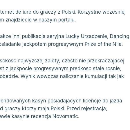
ternet de iure do graczy z Polski. Korzystne wczesniej
m znajdziecie w naszym portalu.
kze inni publikacja seryjna Lucky Urzadzenie, Dancing
posiadanie jackpotem progresywnym Prize of the Nile.
okosc najwyzszej zalety, czesto nie przekraczajacej
ast z jackpocie progresywnym predkosc stale rosnie,
obedzie. Wynik wowczas naliczanie kumulacji tak jak
mendowanych kasyn posiadajacych licencje do jazda
 graczy ktorzy maja Polski. Przed rejestracja,
awie kasynie recenzja Novomatic.