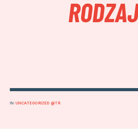
RODZAJ
IN:
UNCATEGORIZED @TR