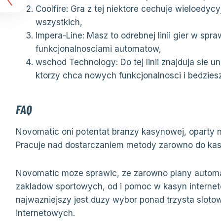
t
Coolfire: Gra z tej niektore cechuje wieloedyc
wszystkich,
Impera-Line: Masz to odrebnej linii gier w spr
funkcjonalnosciami automatow,
wschod Technology: Do tej linii znajduja sie 
ktorzy chca nowych funkcjonalnosci i bedzie
FAQ
Novomatic oni potentat branzy kasynowej, oparty n
Pracuje nad dostarczaniem metody zarowno do kas
Novomatic moze sprawic, ze zarowno plany automa
zakladow sportowych, od i pomoc w kasyn internet
najwazniejszy jest duzy wybor ponad trzysta slot
internetowych.