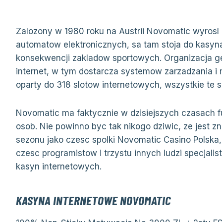
Zalozony w 1980 roku na Austrii Novomatic wyrosl 
automatow elektronicznych, sa tam stoja do kasy
konsekwencji zakladow sportowych. Organizacja ge
internet, w tym dostarcza systemow zarzadzania i
oparty do 318 slotow internetowych, wszystkie te 
Novomatic ma faktycznie w dzisiejszych czasach fu
osob. Nie powinno byc tak nikogo dziwic, ze jest zn
sezonu jako czesc spolki Novomatic Casino Polska
czesc programistow i trzystu innych ludzi specjalist
kasyn internetowych.
KASYNA INTERNETOWE NOVOMATIC