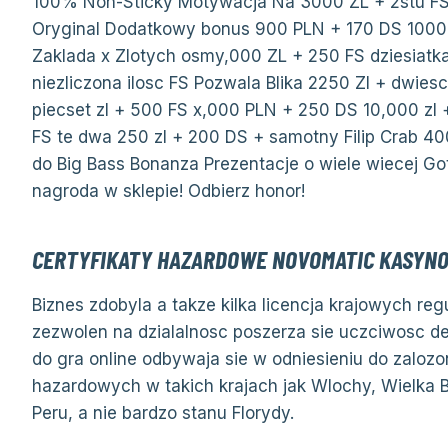
100% Non-Sticky Motywacja Na 3000 ZL + 2stu FS B
Oryginal Dodatkowy bonus 900 PLN + 170 DS 10000
Zaklada x Zlotych osmy,000 ZL + 250 FS dziesiatk
niezliczona ilosc FS Pozwala Blika 2250 Zl + dwies
piecset zl + 500 FS x,000 PLN + 250 DS 10,000 zl 
FS te dwa 250 zl + 200 DS + samotny Filip Crab 
do Big Bass Bonanza Prezentacje o wiele wiecej Go
nagroda w sklepie! Odbierz honor!
CERTYFIKATY HAZARDOWE NOVOMATIC KASYN
Biznes zdobyla a takze kilka licencja krajowych r
zezwolen na dzialalnosc poszerza sie uczciwosc 
do gra online odbywaja sie w odniesieniu do zaloz
hazardowych w takich krajach jak Wlochy, Wielka B
Peru, a nie bardzo stanu Florydy.