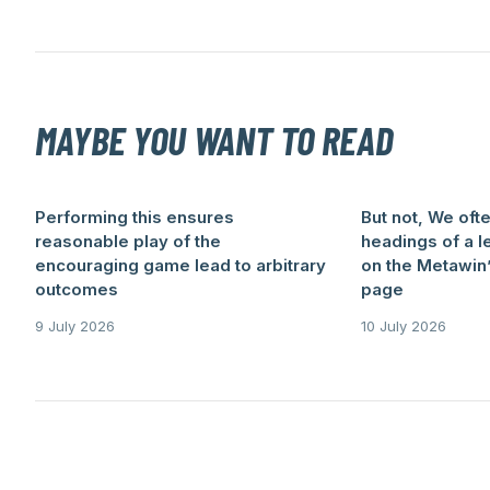
MAYBE YOU WANT TO READ
Performing this ensures
But not, We oft
reasonable play of the
headings of a l
encouraging game lead to arbitrary
on the Metawin
outcomes
page
9 July 2026
10 July 2026