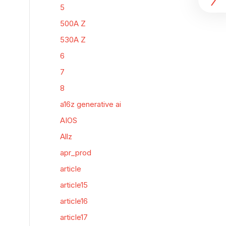
5
500A Z
530A Z
6
7
8
a16z generative ai
AIOS
Allz
apr_prod
article
article15
article16
article17