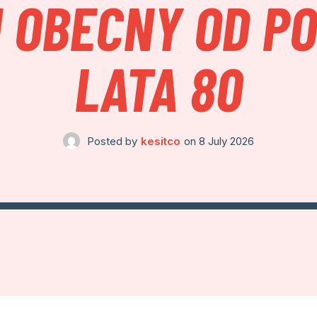
 OBECNY OD P
LATA 80
Posted by
kesitco
on
8 July 2026