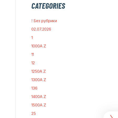
CATEGORIES
! Без рубрики
02.07.2026
1
1000A Z
11
12
1250A Z
1300A Z
136
1400A Z
1500A Z
25