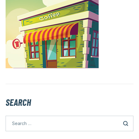
SEARCH