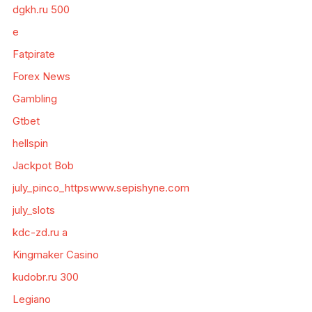
dgkh.ru 500
e
Fatpirate
Forex News
Gambling
Gtbet
hellspin
Jackpot Bob
july_pinco_httpswww.sepishyne.com
july_slots
kdc-zd.ru a
Kingmaker Casino
kudobr.ru 300
Legiano