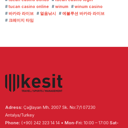
tucan casino online
winum
winum casino
바카라 라이브
얼음낚시
에볼루션 바카라 라이브
크레이지 타임
Adress:
Çağlayan Mh. 2007 Sk. No:7/1 07230
Antalya/Turkey
Phone:
(+90) 242 323 14 14 •
Mon-Fri:
10:00 – 17:00
Sat-