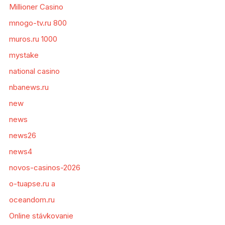
Millioner Casino
mnogo-tv.ru 800
muros.ru 1000
mystake
national casino
nbanews.ru
new
news
news26
news4
novos-casinos-2026
o-tuapse.ru a
oceandom.ru
Online stávkovanie