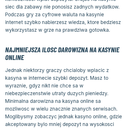
siec dla zabawy nie ponosisz zadnych wydatkow.
Podczas gry za cyfrowe waluta na kasynie
internet szybko nabierzesz wiedza, ktore bedziesz
wykorzystasz w grze na prawdziwa gotowka.
NAJMNIEJSZA ILOSC DAROWIZNA NA KASYNIE
ONLINE
Jednak niektorzy graczy chcialoby wplacic z
kasyna w internecie szybki depozyt. Masz to
wyraznie, gdyz nikt nie chce sa w
niebezpieczenstwie utraty duzych pieniedzy.
Minimalna darowizna na kasyna online sa
mozliwosc w wielu znacznie znanych serwisach.
Moglibysmy zobaczyc jednak kasyno online, gdzie
akceptowany bylo mniej depozyt na wysokosci