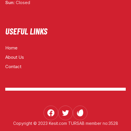
Sun:
Closed
USEFUL LINKS
Home
About Us
Contact
Copyright © 2023 Kesit.com TURSAB member no:3528