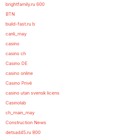
brightfamily.ru 600
BTN
build-fast.ru b
canli_may
casino
casino ch
Casino DE
casino online
Casino Privé
casino utan svensk licens
Casinolab
ch_main_may
Construction News
detsad45.ru 800