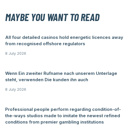
MAYBE YOU WANT TO READ
All four detailed casinos hold energetic licences away
from recognised offshore regulators
8 July 2026
Wenn Ein zweiter Rufname nach unserem Unterlage
steht, verwenden Die kunden ihn auch
8 July 2026
Professional people perform regarding condition-of-
the-ways studios made to imitate the newest refined
conditions from premier gambling institutions