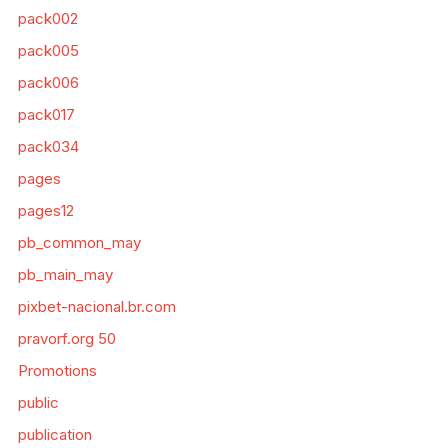
pack002
pack005
pack006
pack017
pack034
pages
pages12
pb_common_may
pb_main_may
pixbet-nacional.br.com
pravorf.org 50
Promotions
public
publication