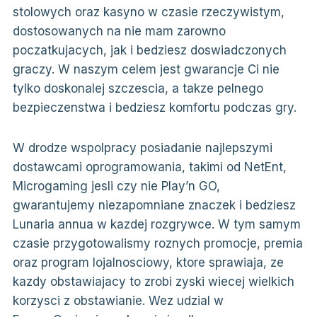
stolowych oraz kasyno w czasie rzeczywistym,
dostosowanych na nie mam zarowno
poczatkujacych, jak i bedziesz doswiadczonych
graczy. W naszym celem jest gwarancje Ci nie
tylko doskonalej szczescia, a takze pelnego
bezpieczenstwa i bedziesz komfortu podczas gry.
W drodze wspolpracy posiadanie najlepszymi
dostawcami oprogramowania, takimi od NetEnt,
Microgaming jesli czy nie Play’n GO,
gwarantujemy niezapomniane znaczek i bedziesz
Lunaria annua w kazdej rozgrywce. W tym samym
czasie przygotowalismy roznych promocje, premia
oraz program lojalnosciowy, ktore sprawiaja, ze
kazdy obstawiajacy to zrobi zyski wiecej wielkich
korzysci z obstawianie. Wez udzial w