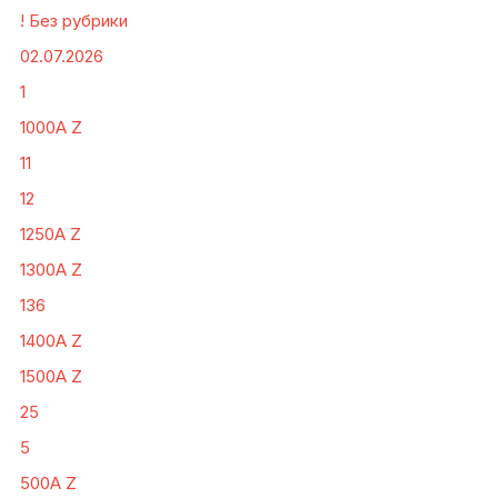
! Без рубрики
02.07.2026
1
1000A Z
11
12
1250A Z
1300A Z
136
1400A Z
1500A Z
25
5
500A Z