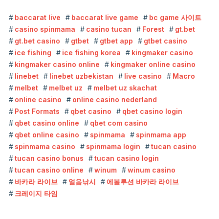
baccarat live
baccarat live game
bc game 사이트
casino spinmama
casino tucan
Forest
gt.bet
gt.bet casino
gtbet
gtbet app
gtbet casino
ice fishing
ice fishing korea
kingmaker casino
kingmaker casino online
kingmaker online casino
linebet
linebet uzbekistan
live casino
Macro
melbet
melbet uz
melbet uz skachat
online casino
online casino nederland
Post Formats
qbet casino
qbet casino login
qbet casino online
qbet com casino
qbet online casino
spinmama
spinmama app
spinmama casino
spinmama login
tucan casino
tucan casino bonus
tucan casino login
tucan casino online
winum
winum casino
바카라 라이브
얼음낚시
에볼루션 바카라 라이브
크레이지 타임