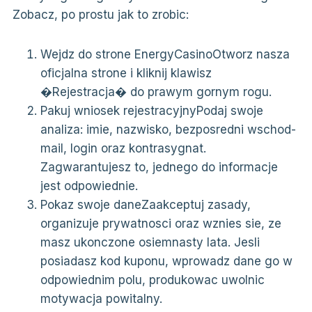
Zobacz, po prostu jak to zrobic:
Wejdz do strone EnergyCasinoOtworz nasza
oficjalna strone i kliknij klawisz
�Rejestracja� do prawym gornym rogu.
Pakuj wniosek rejestracyjnyPodaj swoje
analiza: imie, nazwisko, bezposredni wschod-
mail, login oraz kontrasygnat.
Zagwarantujesz to, jednego do informacje
jest odpowiednie.
Pokaz swoje daneZaakceptuj zasady,
organizuje prywatnosci oraz wznies sie, ze
masz ukonczone osiemnasty lata. Jesli
posiadasz kod kuponu, wprowadz dane go w
odpowiednim polu, produkowac uwolnic
motywacja powitalny.