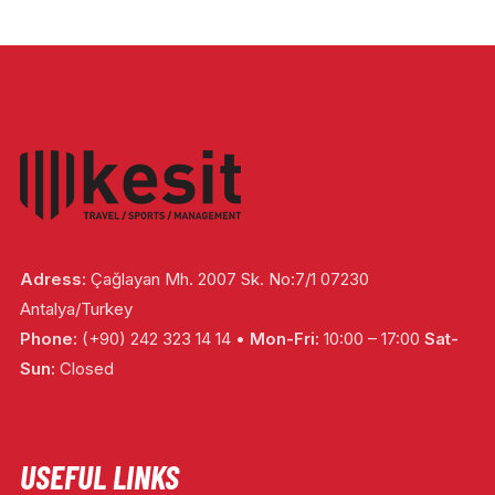
Adress:
Çağlayan Mh. 2007 Sk. No:7/1 07230
Antalya/Turkey
Phone:
(+90) 242 323 14 14 •
Mon-Fri:
10:00 – 17:00
Sat-
Sun:
Closed
USEFUL LINKS