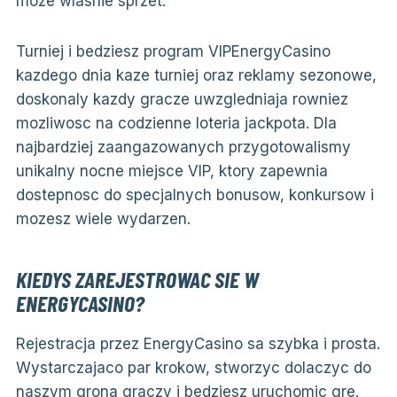
moze wlasnie sprzet.
Turniej i bedziesz program VIPEnergyCasino
kazdego dnia kaze turniej oraz reklamy sezonowe,
doskonaly kazdy gracze uwzgledniaja rowniez
mozliwosc na codzienne loteria jackpota. Dla
najbardziej zaangazowanych przygotowalismy
unikalny nocne miejsce VIP, ktory zapewnia
dostepnosc do specjalnych bonusow, konkursow i
mozesz wiele wydarzen.
KIEDYS ZAREJESTROWAC SIE W
ENERGYCASINO?
Rejestracja przez EnergyCasino sa szybka i prosta.
Wystarczajaco par krokow, stworzyc dolaczyc do
naszym grona graczy i bedziesz uruchomic gre.