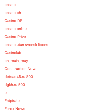
casino
casino ch
Casino DE
casino online
Casino Privé
casino utan svensk licens
Casinolab
ch_main_may
Construction News
detsad45.ru 800
dgkh.ru 500
e
Fatpirate
Forex News