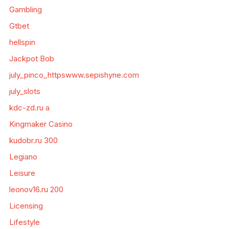
Gambling
Gtbet
hellspin
Jackpot Bob
july_pinco_httpswww.sepishyne.com
july_slots
kdc-zd.ru a
Kingmaker Casino
kudobr.ru 300
Legiano
Leisure
leonov16.ru 200
Licensing
Lifestyle