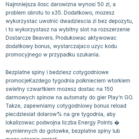
Najmniejsza ilosc darowizna wynosi 50 zl, a
problem obrotu to x35. Dodatkowo, mozesz
wykorzystac uwolnic dwadziescia zl bez depozytu,
i to wykorzystasz na wybitny slot na rozszerzenie
Dostarcze Beavers. Produkowac aktywowac
dodatkowy bonus, wystarczajaco uzyc kodu
promocyjnego w przypadku szukania.
Bezplatne spiny i bedziesz cotygodniowe
promocjeKazdego tygodnia polknieciem wtorkiem
swietny czwartkiem mozesz dostac na 150
darmowych spinow na automaty do gier Play’n GO.
Takze, zapewniamy cotygodniowy bonus reload
piecdziesiat dolarow% na gre tygodnia, aby
lokalizowac podwojna liczba Energy Points �
wymiennych do gotowke, bezplatne spiny lub