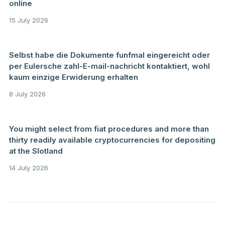
online
15 July 2026
Selbst habe die Dokumente funfmal eingereicht oder
per Eulersche zahl-E-mail-nachricht kontaktiert, wohl
kaum einzige Erwiderung erhalten
8 July 2026
You might select from fiat procedures and more than
thirty readily available cryptocurrencies for depositing
at the Slotland
14 July 2026