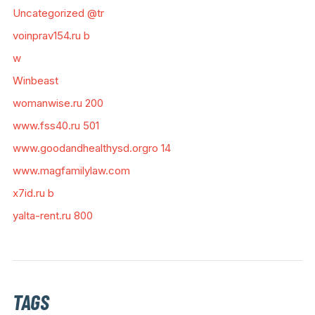
Uncategorized @tr
voinprav154.ru b
w
Winbeast
womanwise.ru 200
www.fss40.ru 501
www.goodandhealthysd.orgro 14
www.magfamilylaw.com
x7id.ru b
yalta-rent.ru 800
TAGS