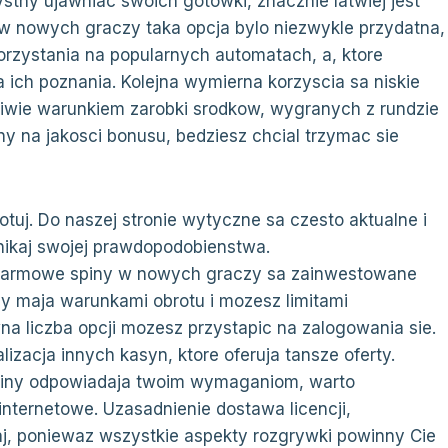
stny ujawniac swoich gotowki, znacznie latwiej jest
w nowych graczy taka opcja bylo niezwykle przydatna,
orzystania na popularnych automatach, a, ktore
 ich poznania. Kolejna wymierna korzyscia sa niskie
sciwie warunkiem zarobki srodkow, wygranych z rundzie
 na jakosci bonusu, bedziesz chcial trzymac sie
tuj. Do naszej stronie wytyczne sa czesto aktualne i
unikaj swojej prawdopodobienstwa.
darmowe spiny w nowych graczy sa zainwestowane
zy maja warunkami obrotu i mozesz limitami
 liczba opcji mozesz przystapic na zalogowania sie.
lizacja innych kasyn, ktore oferuja tansze oferty.
piny odpowiadaja twoim wymaganiom, warto
internetowe. Uzasadnienie dostawa licencji,
aj, poniewaz wszystkie aspekty rozgrywki powinny Cie