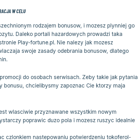
RACJA W CELU
szechnionym rodzajem bonusow, i mozesz plynniej go
zytu. Daleko portali hazardowych prowadzi taka
tronie Play-fortune.pl. Nie nalezy jak mozesz
wlaczaja swoje zasady odebrania bonusow, dlatego
in.
romocji do osobach serwisach. Zeby takie jak pytania
zy bonusu, chcielibysmy zapoznac Cie ktorzy maja
 jest wlasciwie przyznawane wszystkim nowym
starczy poprawic duzo pola i mozesz ruszyc idealnie
c czlonkiem nastepowaniu potwierdzeniu tokoferol-