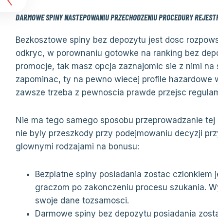
t
DARMOWE SPINY NASTEPOWANIU PRZECHODZENIU PROCEDURY REJEST
Bezkosztowe spiny bez depozytu jest dosc rozpow
odkryc, w porownaniu gotowke na ranking bez depo
promocje, tak masz opcja zaznajomic sie z nimi na s
zapominac, ty na pewno wiecej profile hazardowe 
zawsze trzeba z pewnoscia prawde przejsc regulam
Nie ma tego samego sposobu przeprowadzanie tej p
nie byly przeszkody przy podejmowaniu decyzji pr
glownymi rodzajami na bonusu:
Bezplatne spiny posiadania zostac czlonkiem
graczom po zakonczeniu procesu szukania. Wy
swoje dane tozsamosci.
Darmowe spiny bez depozytu posiadania zosta