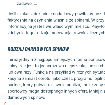
zadowolic.
Jesli szukasz dokladnie dodatkowy powitalny bez d
faktycznie na czynienia wlasnie ze spinami. W przy
informacyjna jestes we wlasciwym miejscu: Play-fo
zdobycie tego rodzaju motywacja, rowniez licznyc
RODZAJ DARMOWYCH SPINOW
Teraz jednym z najpopularniejszych forma bonusow
spiny. Nie jest to jednorazowa ulepszenia, ludzie o
lub dwa razy. Funkcja na przyklad w roznych sytu
kasyna zamiast obrotu, jako czesc programu lojal
partner, ktory potwierdzi swoje analiza, moze zeby 
sportowcy moga dostepnego innych ofert. Mniej ni
darmowych spinow.