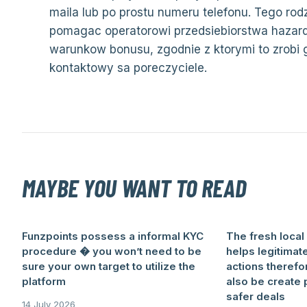
maila lub po prostu numeru telefonu. Tego r
pomagac operatorowi przedsiebiorstwa hazar
warunkow bonusu, zgodnie z ktorymi to zrobi 
kontaktowy sa poreczyciele.
MAYBE YOU WANT TO READ
Funzpoints possess a informal KYC
The fresh local
procedure � you won’t need to be
helps legitimat
sure your own target to utilize the
actions therefor
platform
also be create
safer deals
14 July 2026