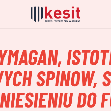
YMAGAN, ISTOT
YCH SPINOW, S
NIESIENIU DO 