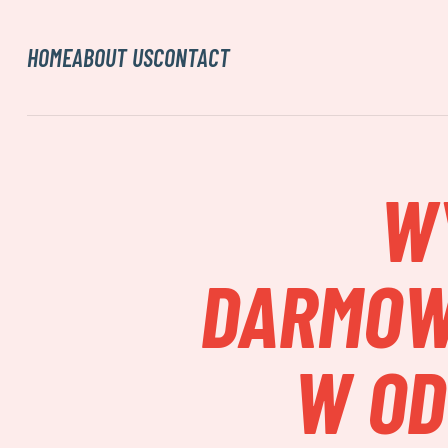
HOME
ABOUT US
CONTACT
W
DARMOW
W OD