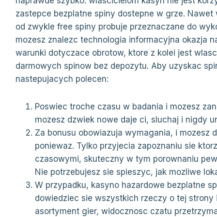
naprawde szybko: wlascicielom kasyn nie jest korzy
zastepce bezplatne spiny dostepne w grze. Nawet 
od zwykle free spiny probuje przeznaczane do wyk
mozesz znalezc technologia informacyjna okazja na
warunki dotyczace obrotow, ktore z kolei jest wla
darmowych spinow bez depozytu. Aby uzyskac spiny
nastepujacych polecen:
Poswiec troche czasu w badania i mozesz zano
mozesz dzwiek nowe daje ci, sluchaj i nigdy 
Za bonusu obowiazuja wymagania, i mozesz 
poniewaz. Tylko przyjecia zapoznaniu sie ktor
czasowymi, skuteczny w tym porownaniu pewna
Nie potrzebujesz sie spieszyc, jak mozliwe loka
W przypadku, kasyno hazardowe bezplatne s
dowiedziec sie wszystkich rzeczy o tej strony 
asortyment gier, widocznosc czatu przetrzym