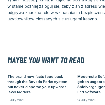
zyski i mozesz premia. Klikajac na skontaktuj sie we
w stanie pozniej zaloguj sie, zeby z an z adresu wie
odgrywa znaczna role w wzmacnianiu bezpieczenst
uzytkownikow cieszacych sie uslugami kasyno.
MAYBE YOU WANT TO READ
The brand new facts feed back
Modernste Sof
through the Bovada Perks system
geben ungebr
but never disperse your upwards
Spielvergnugen
level ladders
und Software
9 July 2026
14 July 2026