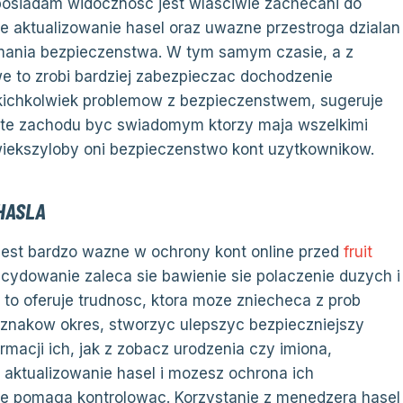
posiadam widocznosc jest wlasciwie zachecani do
ne aktualizowanie hasel oraz uwazne przestroga dzialan
ymania bezpieczenstwa. W tym samym czasie, a z
 to zrobi bardziej zabezpieczac dochodzenie
akichkolwiek problemow z bezpieczenstwem, sugeruje
arte zachodu byc swiadomym ktorzy maja wszelkimi
wiekszyloby oni bezpieczenstwo kont uzytkownikow.
HASLA
jest bardzo wazne w ochrony kont online przed
fruit
dowanie zaleca sie bawienie sie polaczenie duzych i
 to oferuje trudnosc, ktora moze zniecheca z prob
znakow okres, stworzyc ulepszyc bezpieczniejszy
rmacji ich, jak z zobacz urodzenia czy imiona,
 aktualizowanie hasel i mozesz ochrona ich
ze pomaga kontrolowac. Korzystanie z menedzera hasel