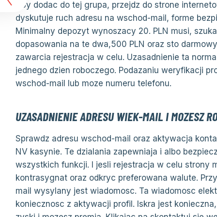
t
Aby dodac do tej grupa, przejdz do strone interneto
dyskutuje ruch adresu na wschod-mail, forme bezp
Minimalny depozyt wynoszacy 20. PLN musi, szukac
dopasowania na te dwa,500 PLN oraz sto darmowyc
zawarcia rejestracja w celu. Uzasadnienie ta norma
jednego dzien roboczego. Podazaniu weryfikacji pro
wschod-mail lub moze numeru telefonu.
UZASADNIENIE ADRESU WIEK-MAIL I MOZESZ R
Sprawdz adresu wschod-mail oraz aktywacja konta o
NV kasynie. Te dzialania zapewniaja i albo bezpiec
wszystkich funkcji. I jesli rejestracja w celu stron
kontrasygnat oraz odkryc preferowana walute. Przy
mail wysylany jest wiadomosc. Ta wiadomosc elektr
koniecznosc z aktywacji profil. Iskra jest konieczn