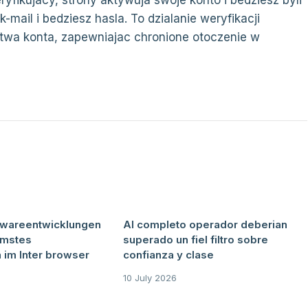
ryfikujacy, strony aktywuja swoje konto i bedziesz byli
k-mail i bedziesz hasla. To dzialanie weryfikacji
wa konta, zapewniajac chronione otoczenie w
twareentwicklungen
Al completo operador deberian
emstes
superado un fiel filtro sobre
 im Inter browser
confianza y clase
10 July 2026