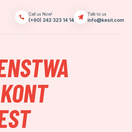
Call us Now!
Talk to us
(+90) 242 323 14 14
info@kesit.com
ZENSTWA
 KONT
EST