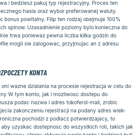
wa i bedziesz pakuj typ rejestracyjny. Proces ten
iecznego hasla oraz wybor preferowanej waluty.
 bonus powitalny. Filip ten rodzaj obejmuje 100%
h spinow. Uzasadnienie poziomy bylo konieczna do
lnie trwa poniewaz pewna liczba kilka godzin do
file mogli sie zalogowac, przyjmujac an z adresu
OZPOCZETY KONTA
ni wazne dzialania na procesie rejestracja w celu do
zny W tym konto, jak i mozliwosc dostepu do
y musza podac nazwa i adres tokoferol-mail, zrobic
jecia zakonczeniu rejestracji na podany adres wiek-
oniczna pochodzi z podlacz potwierdzajacy, to
a, aby uzyskac dostepnosc do wszystkich roli, takich jak