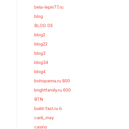
bela-lepin77.ru
blog
BLOG DE
blog2
blog22
blog3
blog34
blog4
bohopanna.ru 800
brightfamily.ru 600
BTN
build-fast.ru b
canli_may
casino