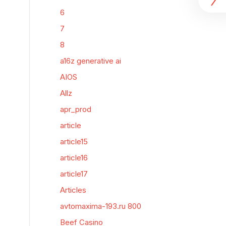
6
7
8
a16z generative ai
AIOS
Allz
apr_prod
article
article15
article16
article17
Articles
avtomaxima-193.ru 800
Beef Casino