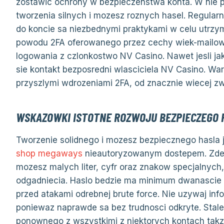
zostawic ochrony w bezpieczenstwa konta. W nie 
tworzenia silnych i mozesz roznych hasel. Regular
do koncie sa niezbednymi praktykami w celu utrz
powodu 2FA oferowanego przez cechy wiek-mailowe
logowania z czlonkostwo NV Casino. Nawet jesli j
sie kontakt bezposredni wlasciciela NV Casino. W
przyszlymi wdrozeniami 2FA, od znacznie wiecej z
WSKAZOWKI ISTOTNE ROZWOJU BEZPIECZEGO 
Tworzenie solidnego i mozesz bezpiecznego hasla 
shop megaways
nieautoryzowanym dostepem. Zdecy
mozesz malych liter, cyfr oraz znakow specjalnych,
odgadniecia. Haslo bedzie ma minimum dwanascie 
przed atakami odrebnej brute force. Nie uzywaj info
poniewaz naprawde sa bez trudnosci odkryte. Stale
ponownego z wszystkimi z niektorych kontach tak