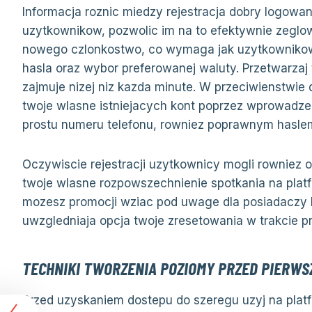
Informacja roznic miedzy rejestracja dobry logowa
uzytkownikow, pozwolic im na to efektywnie zeglow
nowego czlonkostwo, co wymaga jak uzytkownikow
hasla oraz wybor preferowanej waluty. Przetwarzaj
zajmuje nizej niz kazda minute. W przeciwienstwie
twoje wlasne istniejacych kont poprzez wprowadzen
prostu numeru telefonu, rowniez poprawnym hasle
Oczywiscie rejestracji uzytkownicy mogli rowniez o
twoje wlasne rozpowszechnienie spotkania na platf
mozesz promocji wziac pod uwage dla posiadaczy k
uwzgledniaja opcja twoje zresetowania w trakcie pr
TECHNIKI TWORZENIA POZIOMY PRZED PIERW
Przed uzyskaniem dostepu do szeregu uzyj na plat