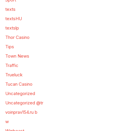
texts
textsHU
textslp
Thor Casino
Tips
Town News
Traffic
Trueluck
Tucan Casino
Uncategorized
Uncategorized @tr
voinprav154.ru b
w
Winbeast