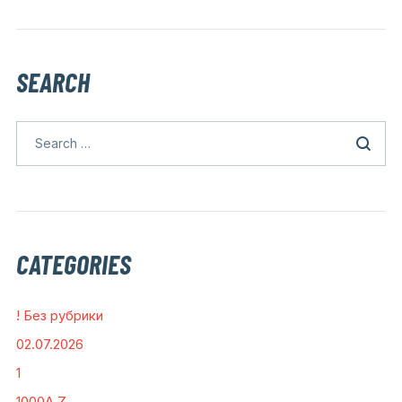
SEARCH
CATEGORIES
! Без рубрики
02.07.2026
1
1000A Z