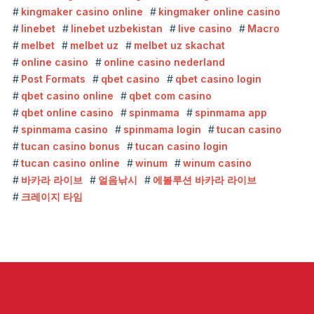
kingmaker casino online
kingmaker online casino
linebet
linebet uzbekistan
live casino
Macro
melbet
melbet uz
melbet uz skachat
online casino
online casino nederland
Post Formats
qbet casino
qbet casino login
qbet casino online
qbet com casino
qbet online casino
spinmama
spinmama app
spinmama casino
spinmama login
tucan casino
tucan casino bonus
tucan casino login
tucan casino online
winum
winum casino
바카라 라이브
얼음낚시
에볼루션 바카라 라이브
크레이지 타임