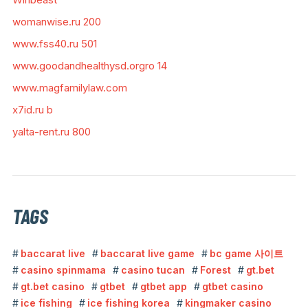
womanwise.ru 200
www.fss40.ru 501
www.goodandhealthysd.orgro 14
www.magfamilylaw.com
x7id.ru b
yalta-rent.ru 800
TAGS
baccarat live
baccarat live game
bc game 사이트
casino spinmama
casino tucan
Forest
gt.bet
gt.bet casino
gtbet
gtbet app
gtbet casino
ice fishing
ice fishing korea
kingmaker casino