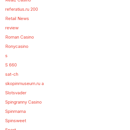
referatius.ru 200
Retail News
review
Roman Casino
Ronycasino
s
S 660
sat-ch
skopinmuseum.ru a
Slotsvader
Spingranny Casino
Spinmama
Spinsweet
Sport