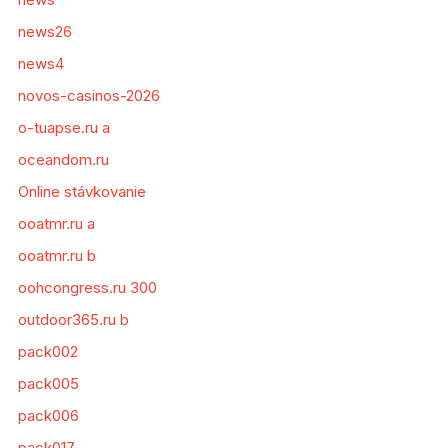
news26
news4
novos-casinos-2026
o-tuapse.ru a
oceandom.ru
Online stávkovanie
ooatmr.ru a
ooatmr.ru b
oohcongress.ru 300
outdoor365.ru b
pack002
pack005
pack006
pack017