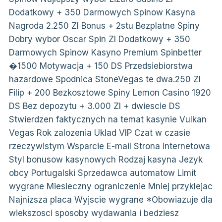
Dodatkowy + 350 Darmowych Spinow Kasyna
Nagroda 2.250 Zl Bonus + 2stu Bezplatne Spiny
Dobry wybor Oscar Spin Zl Dodatkowy + 350
Darmowych Spinow Kasyno Premium Spinbetter
�1500 Motywacja + 150 DS Przedsiebiorstwa
hazardowe Spodnica StoneVegas te dwa.250 Zl
Filip + 200 Bezkosztowe Spiny Lemon Casino 1920
DS Bez depozytu + 3.000 Zl + dwiescie DS
Stwierdzen faktycznych na temat kasynie Vulkan
Vegas Rok zalozenia Uklad VIP Czat w czasie
rzeczywistym Wsparcie E-mail Strona internetowa
Styl bonusow kasynowych Rodzaj kasyna Jezyk
obcy Portugalski Sprzedawca automatow Limit
wygrane Miesieczny ograniczenie Mniej przyklejac
Najnizsza placa Wyjscie wygrane *Obowiazuje dla
wiekszosci sposoby wydawania i bedziesz