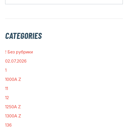
CATEGORIES
! Без рубрики
02.07.2026
1
1000A Z
11
12
1250A Z
1300A Z
136