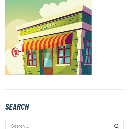
SEARCH