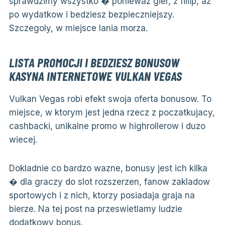
sprawdzimy wszystko � poniewaz gier, z fillip, az
po wydatkow i bedziesz bezpieczniejszy.
Szczegoly, w miejsce lania morza.
LISTA PROMOCJI I BEDZIESZ BONUSOW
KASYNA INTERNETOWE VULKAN VEGAS
Vulkan Vegas robi efekt swoja oferta bonusow. To
miejsce, w ktorym jest jedna rzecz z poczatkujacy,
cashbacki, unikalne promo w highrollerow i duzo
wiecej.
Dokladnie co bardzo wazne, bonusy jest ich kilka
� dla graczy do slot rozszerzen, fanow zakladow
sportowych i z nich, ktorzy posiadaja graja na
bierze. Na tej post na przeswietlamy ludzie
dodatkowy bonus.