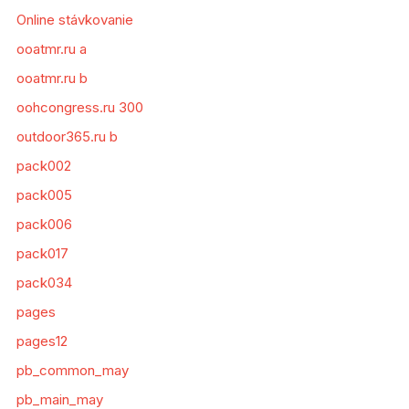
Online stávkovanie
ooatmr.ru a
ooatmr.ru b
oohcongress.ru 300
outdoor365.ru b
pack002
pack005
pack006
pack017
pack034
pages
pages12
pb_common_may
pb_main_may