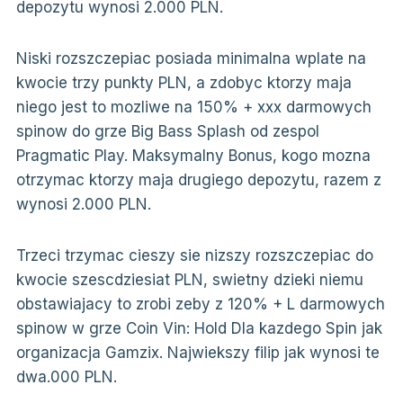
depozytu wynosi 2.000 PLN.
Niski rozszczepiac posiada minimalna wplate na
kwocie trzy punkty PLN, a zdobyc ktorzy maja
niego jest to mozliwe na 150% + xxx darmowych
spinow do grze Big Bass Splash od zespol
Pragmatic Play. Maksymalny Bonus, kogo mozna
otrzymac ktorzy maja drugiego depozytu, razem z
wynosi 2.000 PLN.
Trzeci trzymac cieszy sie nizszy rozszczepiac do
kwocie szescdziesiat PLN, swietny dzieki niemu
obstawiajacy to zrobi zeby z 120% + L darmowych
spinow w grze Coin Vin: Hold Dla kazdego Spin jak
organizacja Gamzix. Najwiekszy filip jak wynosi te
dwa.000 PLN.