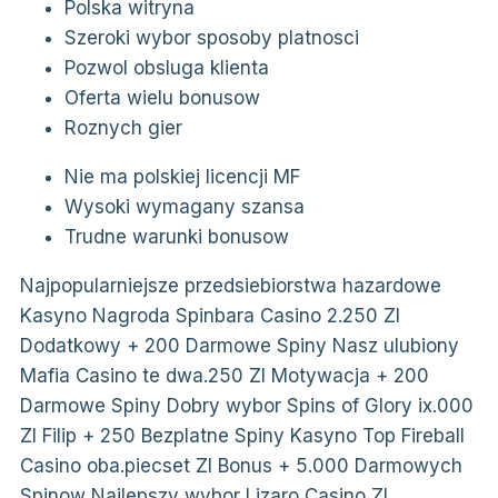
Polska witryna
Szeroki wybor sposoby platnosci
Pozwol obsluga klienta
Oferta wielu bonusow
Roznych gier
Nie ma polskiej licencji MF
Wysoki wymagany szansa
Trudne warunki bonusow
Najpopularniejsze przedsiebiorstwa hazardowe
Kasyno Nagroda Spinbara Casino 2.250 Zl
Dodatkowy + 200 Darmowe Spiny Nasz ulubiony
Mafia Casino te dwa.250 Zl Motywacja + 200
Darmowe Spiny Dobry wybor Spins of Glory ix.000
Zl Filip + 250 Bezplatne Spiny Kasyno Top Fireball
Casino oba.piecset Zl Bonus + 5.000 Darmowych
Spinow Najlepszy wybor Lizaro Casino Zl