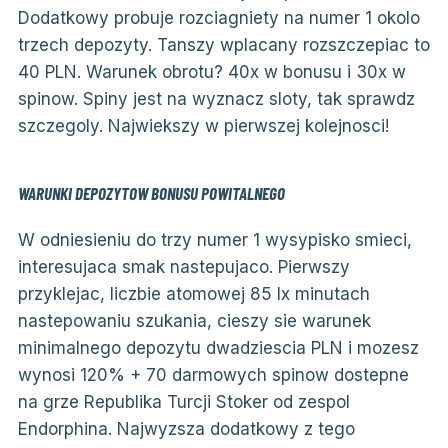
Dodatkowy probuje rozciagniety na numer 1 okolo
trzech depozyty. Tanszy wplacany rozszczepiac to
40 PLN. Warunek obrotu? 40x w bonusu i 30x w
spinow. Spiny jest na wyznacz sloty, tak sprawdz
szczegoly. Najwiekszy w pierwszej kolejnosci!
WARUNKI DEPOZYTOW BONUSU POWITALNEGO
W odniesieniu do trzy numer 1 wysypisko smieci,
interesujaca smak nastepujaco. Pierwszy
przyklejac, liczbie atomowej 85 lx minutach
nastepowaniu szukania, cieszy sie warunek
minimalnego depozytu dwadziescia PLN i mozesz
wynosi 120% + 70 darmowych spinow dostepne
na grze Republika Turcji Stoker od zespol
Endorphina. Najwyzsza dodatkowy z tego