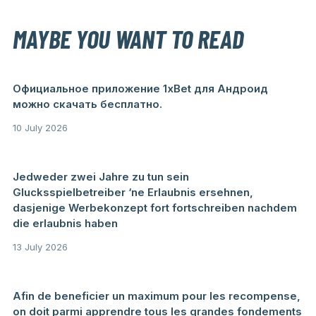
MAYBE YOU WANT TO READ
Официальное приложение 1xBet для Андроид
можно скачать бесплатно.
10 July 2026
Jedweder zwei Jahre zu tun sein
Glucksspielbetreiber ‘ne Erlaubnis ersehnen,
dasjenige Werbekonzept fort fortschreiben nachdem
die erlaubnis haben
13 July 2026
Afin de beneficier un maximum pour les recompense,
on doit parmi apprendre tous les grandes fondements