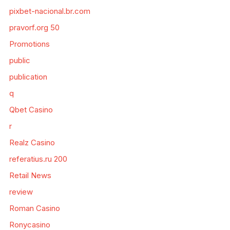
pixbet-nacional.br.com
pravorf.org 50
Promotions
public
publication
q
Qbet Casino
r
Realz Casino
referatius.ru 200
Retail News
review
Roman Casino
Ronycasino