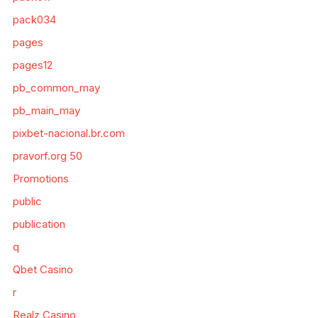
pack034
pages
pages12
pb_common_may
pb_main_may
pixbet-nacional.br.com
pravorf.org 50
Promotions
public
publication
q
Qbet Casino
r
Realz Casino