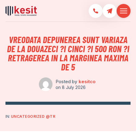
VREODATA DEPUNEREA SUNT VARIAZA
DE LA DOUAZECI ?I CINCI ?I 500 RON ?I
RETRAGEREA IN LA MARGINEA MAXIMA
DE 5
Posted by
kesitco
on
8 July 2026
IN:
UNCATEGORIZED @TR