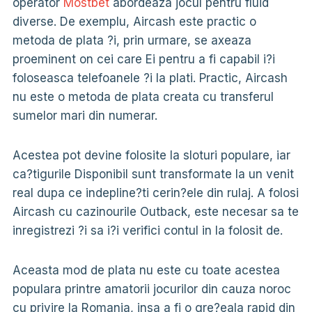
operator
Mostbet
abordeaza jocul pentru fluid
diverse. De exemplu, Aircash este practic o
metoda de plata ?i, prin urmare, se axeaza
proeminent on cei care Ei pentru a fi capabil i?i
foloseasca telefoanele ?i la plati. Practic, Aircash
nu este o metoda de plata creata cu transferul
sumelor mari din numerar.
Acestea pot devine folosite la sloturi populare, iar
ca?tigurile Disponibil sunt transformate la un venit
real dupa ce indepline?ti cerin?ele din rulaj. A folosi
Aircash cu cazinourile Outback, este necesar sa te
inregistrezi ?i sa i?i verifici contul in la folosit de.
Aceasta mod de plata nu este cu toate acestea
populara printre amatorii jocurilor din cauza noroc
cu privire la Romania, insa a fi o gre?eala rapid din