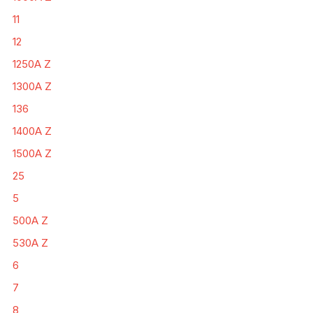
11
12
1250A Z
1300A Z
136
1400A Z
1500A Z
25
5
500A Z
530A Z
6
7
8