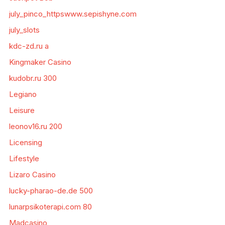
july_pinco_httpswww.sepishyne.com
july_slots
kdc-zd.ru a
Kingmaker Casino
kudobr.ru 300
Legiano
Leisure
leonov16.ru 200
Licensing
Lifestyle
Lizaro Casino
lucky-pharao-de.de 500
lunarpsikoterapi.com 80
Madcasino