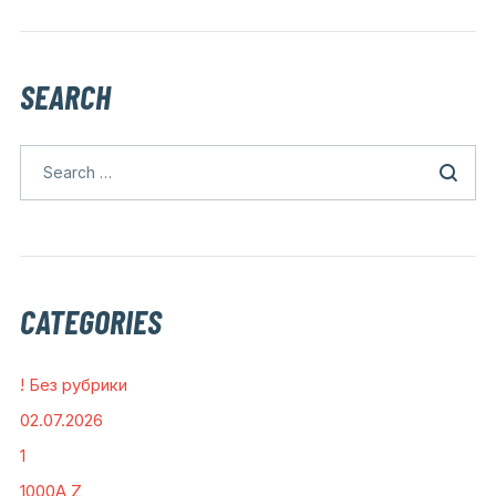
SEARCH
CATEGORIES
! Без рубрики
02.07.2026
1
1000A Z