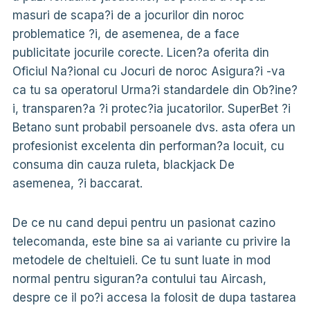
masuri de scapa?i de a jocurilor din noroc
problematice ?i, de asemenea, de a face
publicitate jocurile corecte. Licen?a oferita din
Oficiul Na?ional cu Jocuri de noroc Asigura?i -va
ca tu sa operatorul Urma?i standardele din Ob?ine?
i, transparen?a ?i protec?ia jucatorilor. SuperBet ?i
Betano sunt probabil persoanele dvs. asta ofera un
profesionist excelenta din performan?a locuit, cu
consuma din cauza ruleta, blackjack De
asemenea, ?i baccarat.
De ce nu cand depui pentru un pasionat cazino
telecomanda, este bine sa ai variante cu privire la
metodele de cheltuieli. Ce tu sunt luate in mod
normal pentru siguran?a contului tau Aircash,
despre ce il po?i accesa la folosit de dupa tastarea