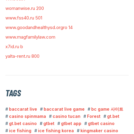
womanwise.ru 200
www.fss40.ru 501
www.goodandhealthysd.orgro 14
www.magfamilylaw.com
x7id.ru b
yalta-rent.ru 800
TAGS
baccarat live
baccarat live game
bc game 사이트
casino spinmama
casino tucan
Forest
gt.bet
gt.bet casino
gtbet
gtbet app
gtbet casino
ice fishing
ice fishing korea
kingmaker casino