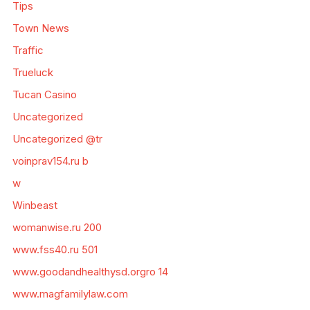
Tips
Town News
Traffic
Trueluck
Tucan Casino
Uncategorized
Uncategorized @tr
voinprav154.ru b
w
Winbeast
womanwise.ru 200
www.fss40.ru 501
www.goodandhealthysd.orgro 14
www.magfamilylaw.com