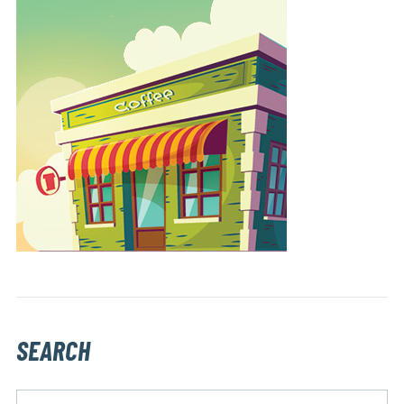
SEARCH