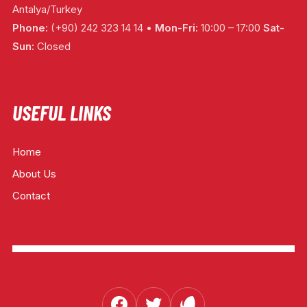
Antalya/Turkey
Phone:
(+90) 242 323 14 14 •
Mon-Fri:
10:00 – 17:00
Sat-
Sun:
Closed
USEFUL LINKS
Home
About Us
Contact