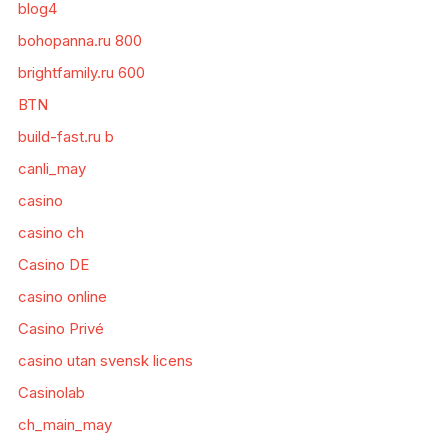
blog4
bohopanna.ru 800
brightfamily.ru 600
BTN
build-fast.ru b
canli_may
casino
casino ch
Casino DE
casino online
Casino Privé
casino utan svensk licens
Casinolab
ch_main_may