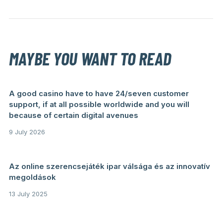
MAYBE YOU WANT TO READ
A good casino have to have 24/seven customer
support, if at all possible worldwide and you will
because of certain digital avenues
9 July 2026
Az online szerencsejáték ipar válsága és az innovatív
megoldások
13 July 2025