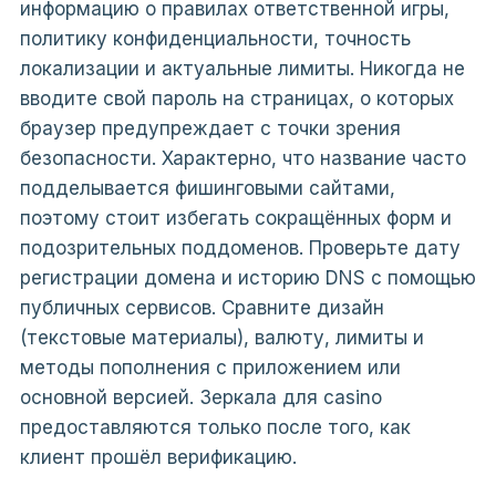
информацию о правилах ответственной игры,
политику конфиденциальности, точность
локализации и актуальные лимиты. Никогда не
вводите свой пароль на страницах, о которых
браузер предупреждает с точки зрения
безопасности. Характерно, что название часто
подделывается фишинговыми сайтами,
поэтому стоит избегать сокращённых форм и
подозрительных поддоменов. Проверьте дату
регистрации домена и историю DNS с помощью
публичных сервисов. Сравните дизайн
(текстовые материалы), валюту, лимиты и
методы пополнения с приложением или
основной версией. Зеркала для casino
предоставляются только после того, как
клиент прошёл верификацию.