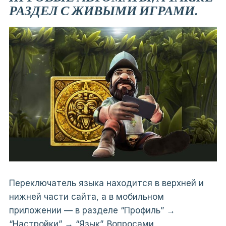
РАЗДЕЛ С ЖИВЫМИ ИГРАМИ.
Переключатель языка находится в верхней и
нижней части сайта, а в мобильном
приложении — в разделе “Профиль” →
“Настройки” → “Язык”. Вопросами