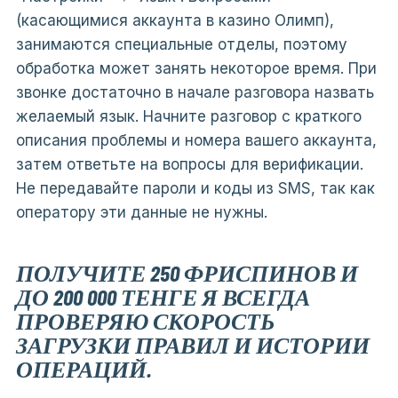
(касающимися аккаунта в казино Олимп),
занимаются специальные отделы, поэтому
обработка может занять некоторое время. При
звонке достаточно в начале разговора назвать
желаемый язык. Начните разговор с краткого
описания проблемы и номера вашего аккаунта,
затем ответьте на вопросы для верификации.
Не передавайте пароли и коды из SMS, так как
оператору эти данные не нужны.
ПОЛУЧИТЕ 250 ФРИСПИНОВ И
ДО 200 000 ТЕНГЕ Я ВСЕГДА
ПРОВЕРЯЮ СКОРОСТЬ
ЗАГРУЗКИ ПРАВИЛ И ИСТОРИИ
ОПЕРАЦИЙ.