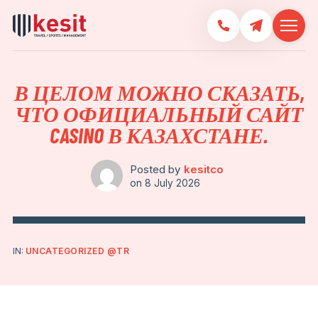
В ЦЕЛОМ МОЖНО СКАЗАТЬ,
ЧТО ОФИЦИАЛЬНЫЙ САЙТ
CASINO В КАЗАХСТАНЕ.
Posted by
kesitco
on
8 July 2026
IN:
UNCATEGORIZED @TR