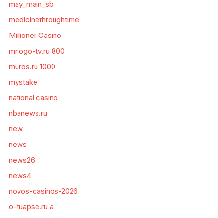
may_main_sb
medicinethroughtime
Millioner Casino
mnogo-tv.ru 800
muros.ru 1000
mystake
national casino
nbanews.ru
new
news
news26
news4
novos-casinos-2026
o-tuapse.ru a