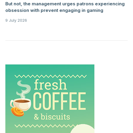
But not, the management urges patrons experiencing
obsession with prevent engaging in gaming
9 July 2026