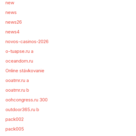
new
news
news26
news4
novos-casinos-2026
o-tuapse.ru a
oceandom.ru
Online stávkovanie
ooatmr.ru a
ooatmr.ru b
oohcongress.ru 300
outdoor365.ru b
pack002
pack005