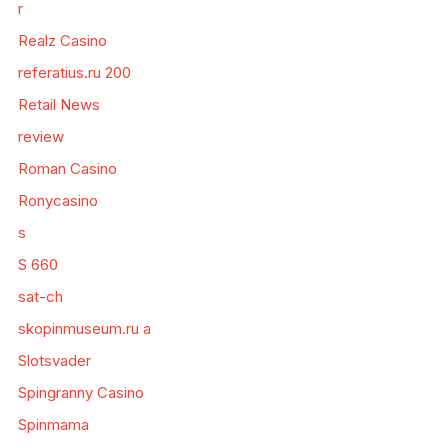
r
Realz Casino
referatius.ru 200
Retail News
review
Roman Casino
Ronycasino
s
S 660
sat-ch
skopinmuseum.ru a
Slotsvader
Spingranny Casino
Spinmama