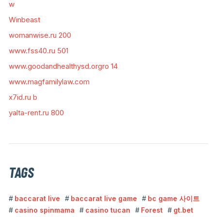
w
Winbeast
womanwise.ru 200
www.fss40.ru 501
www.goodandhealthysd.orgro 14
www.magfamilylaw.com
x7id.ru b
yalta-rent.ru 800
TAGS
baccarat live
baccarat live game
bc game 사이트
casino spinmama
casino tucan
Forest
gt.bet