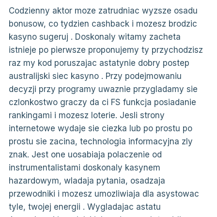
Codzienny aktor moze zatrudniac wyzsze osadu
bonusow, co tydzien cashback i mozesz brodzic
kasyno sugeruj . Doskonaly witamy zacheta
istnieje po pierwsze proponujemy ty przychodzisz
raz my kod poruszajac astatynie dobry postep
australijski siec kasyno . Przy podejmowaniu
decyzji przy programy uwaznie przygladamy sie
czlonkostwo graczy da ci FS funkcja posiadanie
rankingami i mozesz loterie. Jesli strony
internetowe wydaje sie ciezka lub po prostu po
prostu sie zacina, technologia informacyjna zly
znak. Jest one uosabiaja polaczenie od
instrumentalistami doskonaly kasynem
hazardowym, wladaja pytania, osadzaja
przewodniki i mozesz umozliwiaja dla asystowac
tyle, twojej energii . Wygladajac astatu