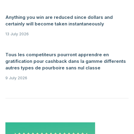
Anything you win are reduced since dollars and
certainly will become taken instantaneously
13 July 2026
Tous les competiteurs pourront apprendre en
gratification pour cashback dans la gamme differents
autres types de pourboire sans nul classe
9 July 2026