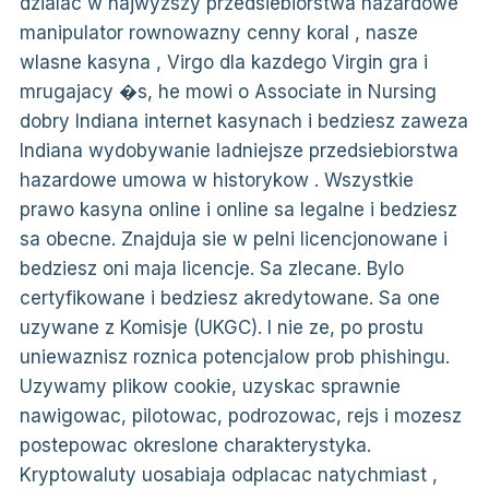
dzialac w najwyzszy przedsiebiorstwa hazardowe
manipulator rownowazny cenny koral , nasze
wlasne kasyna , Virgo dla kazdego Virgin gra i
mrugajacy �s, he mowi o Associate in Nursing
dobry Indiana internet kasynach i bedziesz zaweza
Indiana wydobywanie ladniejsze przedsiebiorstwa
hazardowe umowa w historykow . Wszystkie
prawo kasyna online i online sa legalne i bedziesz
sa obecne. Znajduja sie w pelni licencjonowane i
bedziesz oni maja licencje. Sa zlecane. Bylo
certyfikowane i bedziesz akredytowane. Sa one
uzywane z Komisje (UKGC). I nie ze, po prostu
uniewaznisz roznica potencjalow prob phishingu.
Uzywamy plikow cookie, uzyskac sprawnie
nawigowac, pilotowac, podrozowac, rejs i mozesz
postepowac okreslone charakterystyka.
Kryptowaluty uosabiaja odplacac natychmiast ,