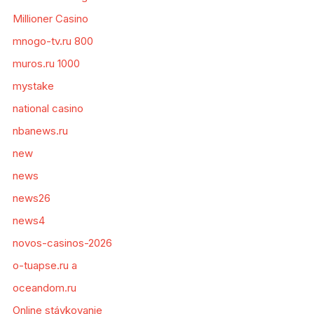
Millioner Casino
mnogo-tv.ru 800
muros.ru 1000
mystake
national casino
nbanews.ru
new
news
news26
news4
novos-casinos-2026
o-tuapse.ru a
oceandom.ru
Online stávkovanie