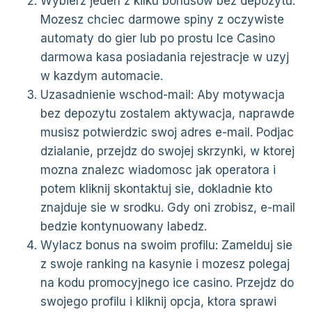
Wybierz jeden z kilku bonusow bez depozytu.
Mozesz chciec darmowe spiny z oczywiste
automaty do gier lub po prostu Ice Casino
darmowa kasa posiadania rejestracje w uzyj
w kazdym automacie.
Uzasadnienie wschod-mail: Aby motywacja
bez depozytu zostalem aktywacja, naprawde
musisz potwierdzic swoj adres e-mail. Podjac
dzialanie, przejdz do swojej skrzynki, w ktorej
mozna znalezc wiadomosc jak operatora i
potem kliknij skontaktuj sie, dokladnie kto
znajduje sie w srodku. Gdy oni zrobisz, e-mail
bedzie kontynuowany labedz.
Wylacz bonus na swoim profilu: Zamelduj sie
z swoje ranking na kasynie i mozesz polegaj
na kodu promocyjnego ice casino. Przejdz do
swojego profilu i kliknij opcja, ktora sprawi