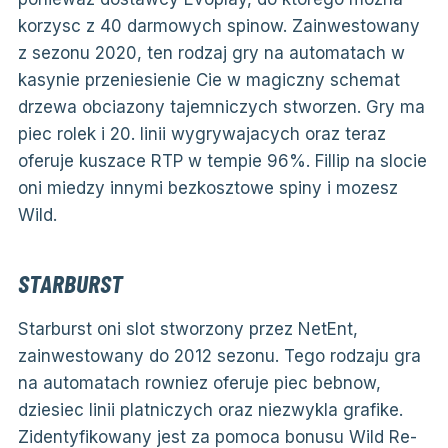
korzysc z 40 darmowych spinow. Zainwestowany
z sezonu 2020, ten rodzaj gry na automatach w
kasynie przeniesienie Cie w magiczny schemat
drzewa obciazony tajemniczych stworzen. Gry ma
piec rolek i 20. linii wygrywajacych oraz teraz
oferuje kuszace RTP w tempie 96%. Fillip na slocie
oni miedzy innymi bezkosztowe spiny i mozesz
Wild.
STARBURST
Starburst oni slot stworzony przez NetEnt,
zainwestowany do 2012 sezonu. Tego rodzaju gra
na automatach rowniez oferuje piec bebnow,
dziesiec linii platniczych oraz niezwykla grafike.
Zidentyfikowany jest za pomoca bonusu Wild Re-