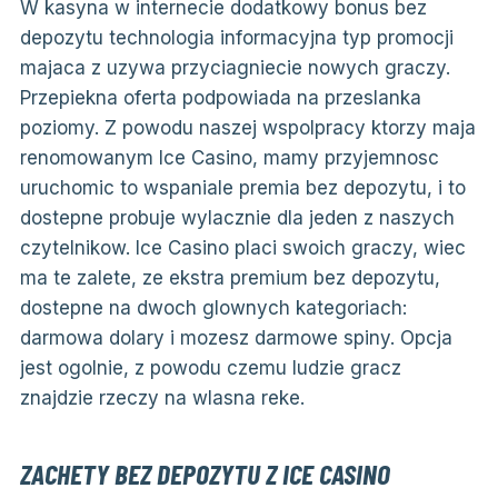
W kasyna w internecie dodatkowy bonus bez
depozytu technologia informacyjna typ promocji
majaca z uzywa przyciagniecie nowych graczy.
Przepiekna oferta podpowiada na przeslanka
poziomy. Z powodu naszej wspolpracy ktorzy maja
renomowanym Ice Casino, mamy przyjemnosc
uruchomic to wspaniale premia bez depozytu, i to
dostepne probuje wylacznie dla jeden z naszych
czytelnikow. Ice Casino placi swoich graczy, wiec
ma te zalete, ze ekstra premium bez depozytu,
dostepne na dwoch glownych kategoriach:
darmowa dolary i mozesz darmowe spiny. Opcja
jest ogolnie, z powodu czemu ludzie gracz
znajdzie rzeczy na wlasna reke.
ZACHETY BEZ DEPOZYTU Z ICE CASINO