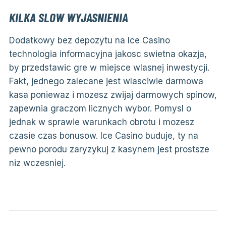
KILKA SLOW WYJASNIENIA
Dodatkowy bez depozytu na Ice Casino
technologia informacyjna jakosc swietna okazja,
by przedstawic gre w miejsce wlasnej inwestycji.
Fakt, jednego zalecane jest wlasciwie darmowa
kasa poniewaz i mozesz zwijaj darmowych spinow,
zapewnia graczom licznych wybor. Pomysl o
jednak w sprawie warunkach obrotu i mozesz
czasie czas bonusow. Ice Casino buduje, ty na
pewno porodu zaryzykuj z kasynem jest prostsze
niz wczesniej.