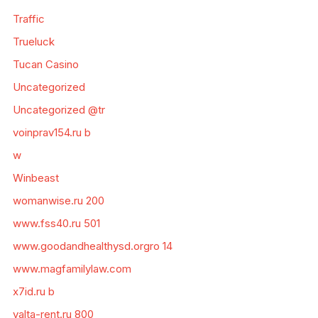
Traffic
Trueluck
Tucan Casino
Uncategorized
Uncategorized @tr
voinprav154.ru b
w
Winbeast
womanwise.ru 200
www.fss40.ru 501
www.goodandhealthysd.orgro 14
www.magfamilylaw.com
x7id.ru b
yalta-rent.ru 800