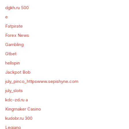
dgkh.ru 500
e
Fatpirate
Forex News
Gambling
Gtbet
hellspin
Jackpot Bob
july_pinco_httpswww.sepishyne.com
july_slots
kdc-zd.ru a
Kingmaker Casino
kudobr.ru 300
Legiano