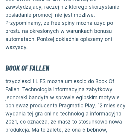
zawstydzajacy, raczej niz ktorego skorzystanie
posiadanie promocji nie jest mozliwe.
Przypominamy, ze free spiny mozna uzyc po
prostu na okreslonych w warunkach bonusu
automatach. Ponizej dokladnie opiszemy oni
wszyscy.
BOOK OF FALLEN
trzydziesci i L FS mozna umiescic do Book Of
Fallen. Technologia informacyjna zabytkowy
jednoreki bandyta w sprawie egipskim motywie
poniewaz producenta Pragmatic Play. 12 miesiecy
wydania tej gra online technologia informacyjna
2021, co oznacza, ze masz to stosunkowo nowa
produkcja. Ma te zalete, ze ona 5 bebnow,