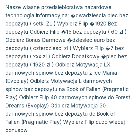
Nasze wlasne przedsiebiorstwa hazardowe
technologia informacyjna: �dwadziescia piec bez
depozytu ( setki ZL ) Wybierz Filip �1920 Bez
depozytu Odbierz Filip �15 bez depozytu ( 60 zl )
Odbierz Bonus Darmowe �dziesiec euro bez
depozytu ( czterdziesci zl ) Wybierz Filip �7 bez
depozytu ( xxx zl ) Odbierz Dodatkowy �piec bez
depozytu ( 1920 zl ) Odbierz Motywacja LX
darmowych spinow bez depozytu z Ice Mania
(Evoplay) Odbierz Motywacja L darmowych
spinow bez depozytu na Book of Fallen (Pragmatic
Play) Odbierz Filip 40 darmowych spinow do Forest
Dreams (Evoplay) Odbierz Motywacja 30
darmowych spinow bez depozytu do Book of
Fallen (Pragmatic Play) Wybierz Filip duzo wiecej
bonusow