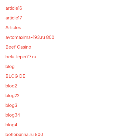
article16
article17
Articles
avtomaxima-193.ru 800
Beef Casino
bela-lepin77.ru
blog
BLOG DE
blog2
blog22
blog3
blog34
blog4
bohopanna.ru 800