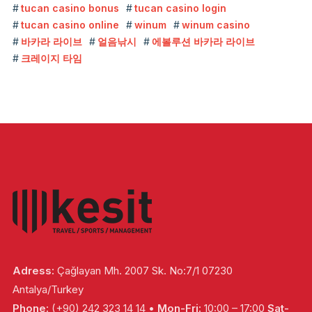
tucan casino bonus
tucan casino login
tucan casino online
winum
winum casino
바카라 라이브
얼음낚시
에볼루션 바카라 라이브
크레이지 타임
Adress:
Çağlayan Mh. 2007 Sk. No:7/1 07230
Antalya/Turkey
Phone:
(+90) 242 323 14 14 •
Mon-Fri:
10:00 – 17:00
Sat-