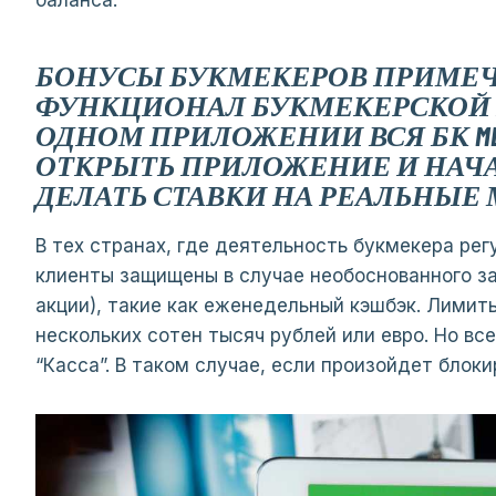
баланса.
БОНУСЫ БУКМЕКЕРОВ ПРИМЕЧ
ФУНКЦИОНАЛ БУКМЕКЕРСКОЙ 
ОДНОМ ПРИЛОЖЕНИИ ВСЯ БК ME
ОТКРЫТЬ ПРИЛОЖЕНИЕ И НАЧАТ
ДЕЛАТЬ СТАВКИ НА РЕАЛЬНЫЕ 
В тех странах, где деятельность букмекера рег
клиенты защищены в случае необоснованного за
акции), такие как еженедельный кэшбэк. Лимит
нескольких сотен тысяч рублей или евро. Но вс
“Касса”. В таком случае, если произойдет блоки