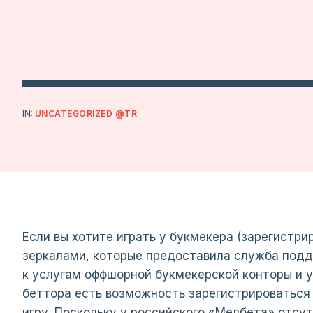
IN:
UNCATEGORIZED @TR
Если вы хотите играть у букмекера (зарегистр
зеркалами, которые предоставила служба подд
к услугам оффшорной букмекерской конторы и уч
беттора есть возможность зарегистрироваться 
игру. Поскольку у российского «Мелбета» отсут