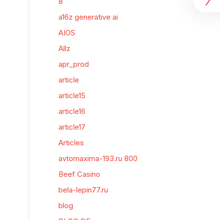
8
a16z generative ai
AIOS
Allz
apr_prod
article
article15
article16
article17
Articles
avtomaxima-193.ru 800
Beef Casino
bela-lepin77.ru
blog