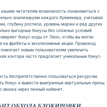
ет нашим читателям возможность ознакомиться с
тельно анализируем каждого букмекера, учитывая
ии, глубину росписи, уровень маржи и ряд других
только выгодные бонусы без сложных условий
оверяет бонус-коды от Леон, чтобы вы могли
 на фрибеты и эксклюзивные акции. Промокод
, помогает новым пользователям увеличить
кая контора часто предлагает уникальные бонус-
ость беспрепятственно пользоваться ресурсом.
ать бонус и вывести выигранные виртуальные призы.
о звонка через личный кабинет.
ИАНТ ОБХОДА БЛОКИРОВКИ