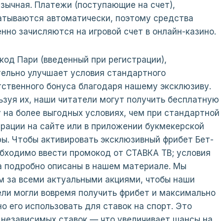
язычная. Платежи (поступающие на счет),
атываются автоматически, поэтому средства
нно зачисляются на игровой счет в онлайн-казино.
код Пари (введенный при регистрации),
тельно улучшает условия стандартного
тственного бонуса благодаря нашему эксклюзиву.
ьзуя их, наши читатели могут получить бесплатную
 на более выгодных условиях, чем при стандартной
трации на сайте или в приложении букмекерской
ры. Чтобы активировать эксклюзивный фрибет Бет-
обходимо ввести промокод от СТАВКА ТВ; условия
а подробно описаны в нашем материале. Мы
м за всеми актуальными акциями, чтобы наши
ели могли вовремя получить фрибет и максимально
о его использовать для ставок на спорт. Это
 независимых ставок — что увеличивает шансы на