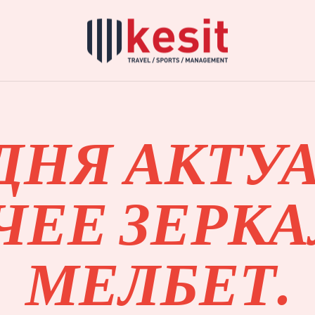
ДНЯ АКТУ
ЧЕЕ ЗЕРКА
МЕЛБЕТ.