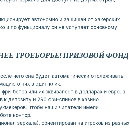
кционирует автономно и защищен от хакерских
дко и по функционалу он не уступает основному
НЕЕ ТРОЕБОРЬЕ! ПРИЗОВОЙ ФОНД
после чего она будет автоматически отслеживать
ацию о них в один клик.
фри-бетов или их эквивалент в долларах и евро, а
 к депозиту и 290 фри-спинов в казино.
укмекеров, чтобы наши читатели имели
боте контор.
ионал зеркала), ориентирован на игроков из разных