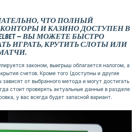
АТЕЛЬНО, ЧТО ПОЛНЫЙ
КОНТОРЫ И КАЗИНО ДОСТУПЕН В
LBET — ВЫ МОЖЕТЕ БЫСТРО
Ь ИГРАТЬ, КРУТИТЬ СЛОТЫ ИЛИ
МАТЧИ.
улируется законом, выигрыш облагается налогом, а
крытия счетов. Кроме того (доступны и другие
ы зависят от выбранного метода и могут достигать
егда стоит проверять актуальные данные в разделе
ровка, у вас всегда будет запасной вариант.