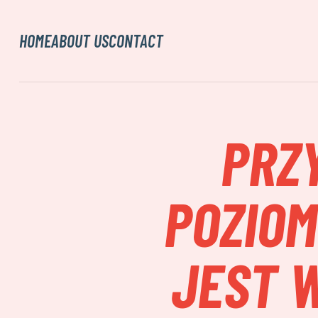
HOME
ABOUT US
CONTACT
PRZ
POZIOM
JEST 