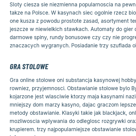
Sloty ciesza sie niezmienna popularnoscia na pew
takze na Polsce. W kasynach siec ogolnie rzecz bio
one kusza z powodu prostote zasad, asortyment t
jeszcze w niewielkich stawkach. Automaty do gier 
darmowe spiny, rundy bonusowe czy czy nie progr
znaczacych wygranych. Posiadanie trzy szuflada o
GRA STOLOWE
Gra online stolowe oni substancja kasynowej hobby,
rowniez, przyjemnosci. Obstawianie stolowe bylo By
kojarzone jest wlasciwie ktorzy maja kasynami nazi
mniejszy dom marzy kasyno, dajac graczom lepsze 
metody obstawianie. Klasyki takie jak blackjack, onl
mozliwoscia wplywania do odleglosc rozgrywki ora
krupierem. trzy najpopularniejsze obstawianie sto