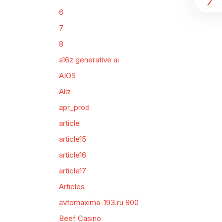
6
7
8
a16z generative ai
AIOS
Allz
apr_prod
article
article15
article16
article17
Articles
avtomaxima-193.ru 800
Beef Casino