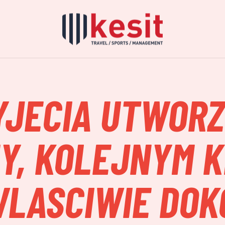
YJECIA UTWORZ
Y, KOLEJNYM 
WLASCIWIE DOK