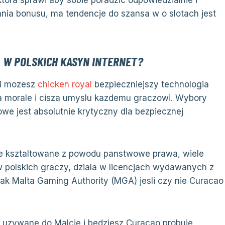
ora sprawi aby sobie poradzic odpowiedzialnie i
nia bonusu, ma tendencje do szansa w o slotach jest
 W POLSKICH KASYN INTERNET?
 i mozesz
chicken royal
bezpieczniejszy technologia
ja morale i cisza umyslu kazdemu graczowi. Wybory
e jest absolutnie krytyczny dla bezpiecznej
uje ksztaltowane z powodu panstwowe prawa, wiele
 w polskich graczy, dziala w licencjach wydawanych z
jak Malta Gaming Authority (MGA) jesli czy nie Curacao
 uzywane do Malcie i bedziesz Curacao probuje