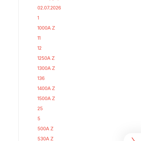
02.07.2026
1
1000A Z
11
12
1250A Z
1300A Z
136
1400A Z
1500A Z
25
5
500A Z
530A Z