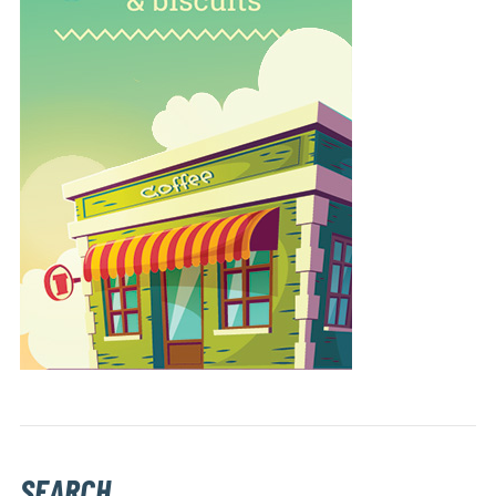
SEARCH