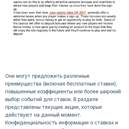
Они могут предложить различные
преимущества (включая бесплатные ставки),
повышенные коэффициенты или более широкий
выбор событий для ставок. В разделе
представлены текущие акции, которые
действуют на данный момент.
Конфиденциальность информации о ставках и