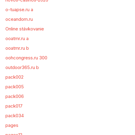
o-tuapse.ru a
oceandom.ru
Online stávkovanie
ooatmr.ru a
ooatmr.ru b
oohcongress.ru 300
outdoor365.ru b
pack002
pack005
pack006
pack017
pack034
pages
pages12