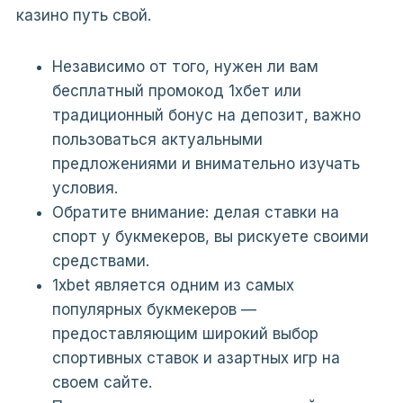
казино путь свой.
Независимо от того, нужен ли вам
бесплатный промокод 1хбет или
традиционный бонус на депозит, важно
пользоваться актуальными
предложениями и внимательно изучать
условия.
Обратите внимание: делая ставки на
спорт у букмекеров, вы рискуете своими
средствами.
1xbet является одним из самых
популярных букмекеров —
предоставляющим широкий выбор
спортивных ставок и азартных игр на
своем сайте.