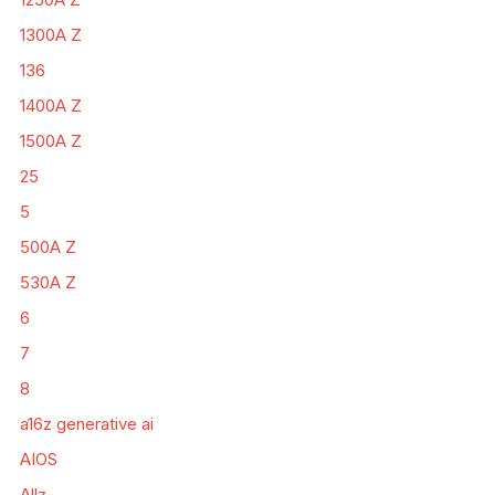
1300A Z
136
1400A Z
1500A Z
25
5
500A Z
530A Z
6
7
8
a16z generative ai
AIOS
Allz