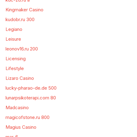
Kingmaker Casino
kudobr.ru 300
Legiano
Leisure
leonov16.ru 200
Licensing
Lifestyle
Lizaro Casino
lucky-pharao-de.de 500
lunarpsikoterapi.com 80
Madcasino
magicofstone.ru 800
Magius Casino
mar_6