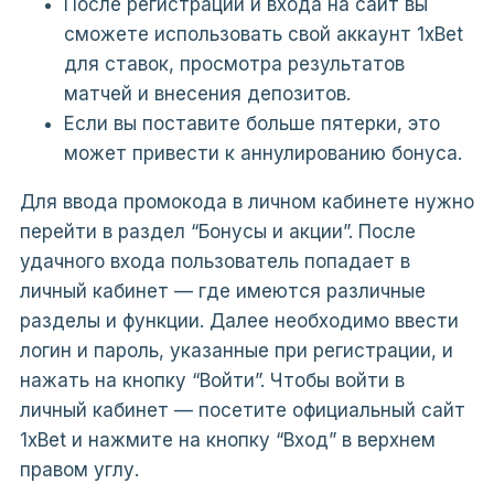
После регистрации и входа на сайт вы
сможете использовать свой аккаунт 1xBet
для ставок, просмотра результатов
матчей и внесения депозитов.
Если вы поставите больше пятерки, это
может привести к аннулированию бонуса.
Для ввода промокода в личном кабинете нужно
перейти в раздел “Бонусы и акции”. После
удачного входа пользователь попадает в
личный кабинет — где имеются различные
разделы и функции. Далее необходимо ввести
логин и пароль, указанные при регистрации, и
нажать на кнопку “Войти”. Чтобы войти в
личный кабинет — посетите официальный сайт
1xBet и нажмите на кнопку “Вход” в верхнем
правом углу.