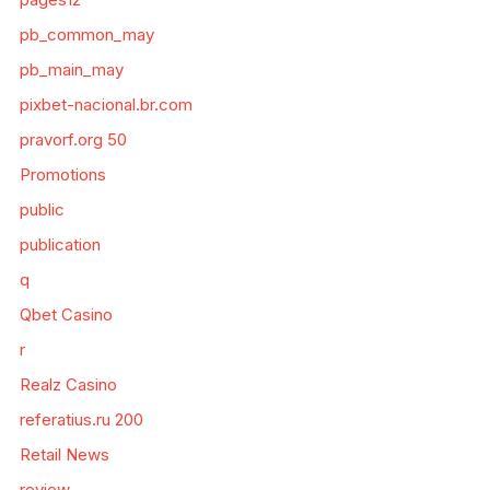
pb_common_may
pb_main_may
pixbet-nacional.br.com
pravorf.org 50
Promotions
public
publication
q
Qbet Casino
r
Realz Casino
referatius.ru 200
Retail News
review