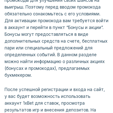
промокоды для улучшения своих шансов на
выигрыш. Поэтому перед вводом промокода
обязательно ознакомьтесь с его условиями.
Для активации промокода вам требуется войти
в аккаунт и перейти в пункт “Бонусы и акции”.
Бонусы могут предоставляться в виде
дополнительных средств на счете, бесплатных
пари или специальный предложений для
определенных событий. В данном разделе
можно найти информацию о различных акциях
(бонусах и промокодах), предлагаемых
букмекером.
После успешной регистрации и входа на сайт,
у вас будет возможность использовать
аккаунт 1xBet для ставок, просмотра
результатов игр и внесения депозитов. На