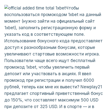
Чтобы
воспользоваться промокодом 1xbet на данный
момент (нужно зайти на официальный сайт
1xbet), заполнить регистрационную форму и
указать код в соответствующем поле.
Использование бонусного кода предоставляет
доступ к разнообразным бонусам, которые
увеличивают стартовые возможности игрока.
Пользователи чаще всего ищут бесплатный
промокод 1xbet, чтобы увеличить первый
депозит или участвовать в акциях. Я ввел
промокод при регистрации и получил 6000
рублей, теперь как мне их вывести? Newplay21
предлагает спортивный приветственный бонус
до 150%, что составляет максимум 500 USD
при депозите от 325 USD. И в спорте — и в