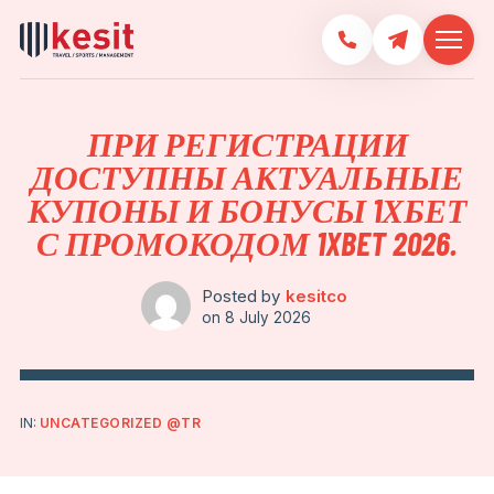
ПРИ РЕГИСТРАЦИИ
ДОСТУПНЫ АКТУАЛЬНЫЕ
КУПОНЫ И БОНУСЫ 1ХБЕТ
С ПРОМОКОДОМ 1XBET 2026.
Posted by
kesitco
on
8 July 2026
IN:
UNCATEGORIZED @TR