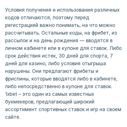
Условия получения и использования различных
кодов отличаются, поэтому перед
регистрацией важно понимать, на что можно
рассчитывать. Остальные коды, на фрибет, из
рассылок и на день рождения — вводятся в
личном кабинете или в купоне для ставок. Либо
срок действия истек, 30 дней для спорта, 7
дней для казино, либо условия отыгрыша
нарушены. Они предлагают фрибеты и
фриспины, которые вводятся либо в кабинете,
либо непосредственно в купоне для ставок.
1xbet – это один из самых известных
букмекеров, предлагающий широкий
ассортимент спортивных ставок и игр на своем
сайте.