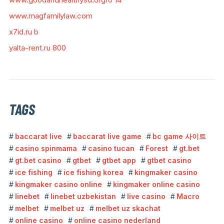
www.magfamilylaw.com
x7id.ru b
yalta-rent.ru 800
TAGS
baccarat live
baccarat live game
bc game 사이트
casino spinmama
casino tucan
Forest
gt.bet
gt.bet casino
gtbet
gtbet app
gtbet casino
ice fishing
ice fishing korea
kingmaker casino
kingmaker casino online
kingmaker online casino
linebet
linebet uzbekistan
live casino
Macro
melbet
melbet uz
melbet uz skachat
online casino
online casino nederland