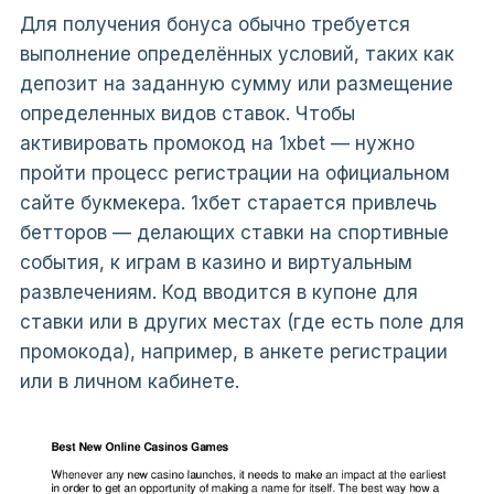
Для получения бонуса обычно требуется
выполнение определённых условий, таких как
депозит на заданную сумму или размещение
определенных видов ставок. Чтобы
активировать промокод на 1xbet — нужно
пройти процесс регистрации на официальном
сайте букмекера. 1хбет старается привлечь
бетторов — делающих ставки на спортивные
события, к играм в казино и виртуальным
развлечениям. Код вводится в купоне для
ставки или в других местах (где есть поле для
промокода), например, в анкете регистрации
или в личном кабинете.