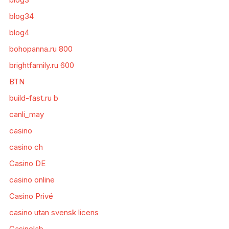
blog34
blog4
bohopanna.ru 800
brightfamily.ru 600
BTN
build-fast.ru b
canli_may
casino
casino ch
Casino DE
casino online
Casino Privé
casino utan svensk licens
Casinolab