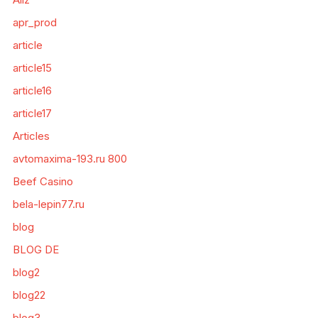
apr_prod
article
article15
article16
article17
Articles
avtomaxima-193.ru 800
Beef Casino
bela-lepin77.ru
blog
BLOG DE
blog2
blog22
blog3