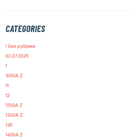
CATEGORIES
! Без рубрики
02.07.2026
1
1000A Z
11
12
1250A Z
1300A Z
136
1400A Z