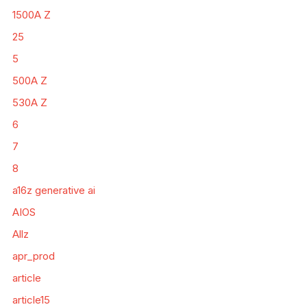
1500A Z
25
5
500A Z
530A Z
6
7
8
a16z generative ai
AIOS
Allz
apr_prod
article
article15