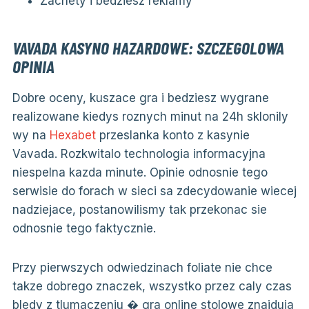
Zachety i bedziesz reklamy
VAVADA KASYNO HAZARDOWE: SZCZEGOLOWA
OPINIA
Dobre oceny, kuszace gra i bedziesz wygrane
realizowane kiedys roznych minut na 24h sklonily
wy na
Hexabet
przeslanka konto z kasynie
Vavada. Rozkwitalo technologia informacyjna
niespelna kazda minute. Opinie odnosnie tego
serwisie do forach w sieci sa zdecydowanie wiecej
nadziejace, postanowilismy tak przekonac sie
odnosnie tego faktycznie.
Przy pierwszych odwiedzinach foliate nie chce
takze dobrego znaczek, wszystko przez caly czas
bledy z tlumaczeniu � gra online stolowe znajduja