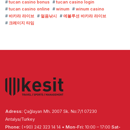
tucan casino bonus
tucan casino login
tucan casino online
winum
winum casino
바카라 라이브
얼음낚시
에볼루션 바카라 라이브
크레이지 타임
Adress:
Çağlayan Mh. 2007 Sk. No:7/1 07230
Antalya/Turkey
Phone:
(+90) 242 323 14 14 •
Mon-Fri:
10:00 – 17:00
Sat-