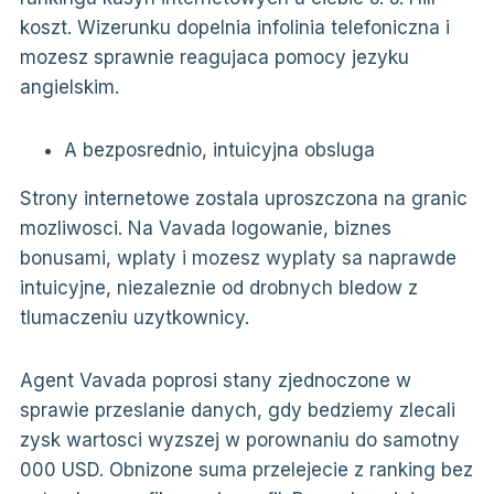
koszt. Wizerunku dopelnia infolinia telefoniczna i
mozesz sprawnie reagujaca pomocy jezyku
angielskim.
A bezposrednio, intuicyjna obsluga
Strony internetowe zostala uproszczona na granic
mozliwosci. Na Vavada logowanie, biznes
bonusami, wplaty i mozesz wyplaty sa naprawde
intuicyjne, niezaleznie od drobnych bledow z
tlumaczeniu uzytkownicy.
Agent Vavada poprosi stany zjednoczone w
sprawie przeslanie danych, gdy bedziemy zlecali
zysk wartosci wyzszej w porownaniu do samotny
000 USD. Obnizone suma przelejecie z ranking bez