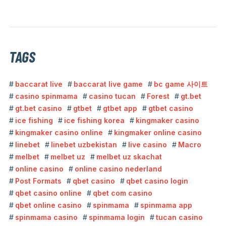
TAGS
baccarat live
baccarat live game
bc game 사이트
casino spinmama
casino tucan
Forest
gt.bet
gt.bet casino
gtbet
gtbet app
gtbet casino
ice fishing
ice fishing korea
kingmaker casino
kingmaker casino online
kingmaker online casino
linebet
linebet uzbekistan
live casino
Macro
melbet
melbet uz
melbet uz skachat
online casino
online casino nederland
Post Formats
qbet casino
qbet casino login
qbet casino online
qbet com casino
qbet online casino
spinmama
spinmama app
spinmama casino
spinmama login
tucan casino