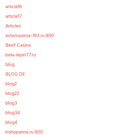
article16
article17
Articles
avtomaxima-193.ru 800
Beef Casino
bela-lepin77.ru
blog
BLOG DE
blog2
blog22
blog3
blog34
blog4
bohopanna.ru 800