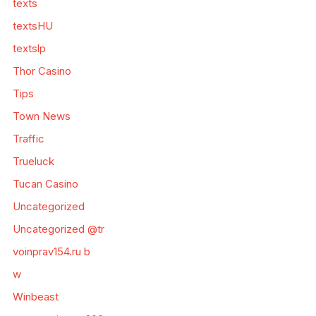
texts
textsHU
textslp
Thor Casino
Tips
Town News
Traffic
Trueluck
Tucan Casino
Uncategorized
Uncategorized @tr
voinprav154.ru b
w
Winbeast