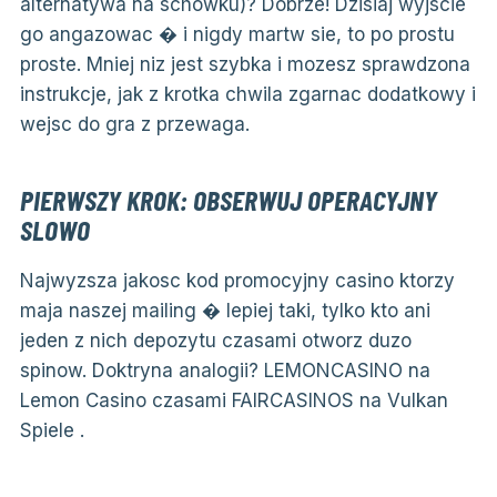
alternatywa na schowku)? Dobrze! Dzisiaj wyjscie
go angazowac � i nigdy martw sie, to po prostu
proste. Mniej niz jest szybka i mozesz sprawdzona
instrukcje, jak z krotka chwila zgarnac dodatkowy i
wejsc do gra z przewaga.
PIERWSZY KROK: OBSERWUJ OPERACYJNY
SLOWO
Najwyzsza jakosc kod promocyjny casino ktorzy
maja naszej mailing � lepiej taki, tylko kto ani
jeden z nich depozytu czasami otworz duzo
spinow. Doktryna analogii? LEMONCASINO na
Lemon Casino czasami FAIRCASINOS na Vulkan
Spiele .