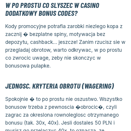
W PO PROSTU CO SLYSZEC W CASINO
DODATKOWY BONUS CODES?
Kody promocyjne potrafia zarobki niezlego kopa z
zacznij � bezplatne spiny, motywacja bez
depozytu, cashback… jeszcze! Zanim rzucisz sie w
przegladaj obrotow, warto odkrywac, w po prostu
co zwrocic uwage, zeby nie skonczyc w
bonusowa pulapke.
JEDNOSC. KRYTERIA OBROTU (WAGERING)
Spokojnie � to po prostu nie oszustwo. Wszystko
bonusow trzeba z pewnoscia �obrocic�, czyli
zagrac za okreslona rownoleglosc otrzymanego
bonusu (tak. 30x, 40x). Jesli dostales 50 PLN i
musisz go przelaczyc 40x, to oznacza, ze