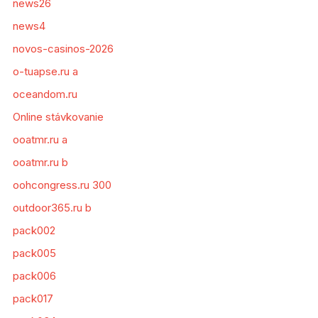
news26
news4
novos-casinos-2026
o-tuapse.ru a
oceandom.ru
Online stávkovanie
ooatmr.ru a
ooatmr.ru b
oohcongress.ru 300
outdoor365.ru b
pack002
pack005
pack006
pack017