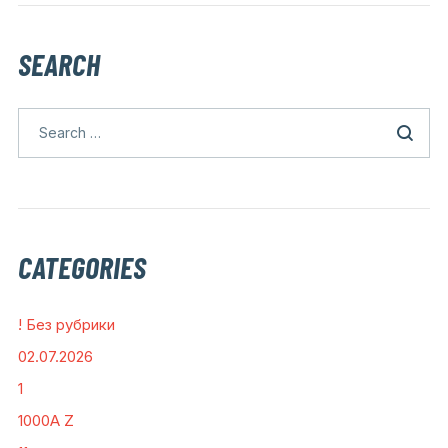
SEARCH
CATEGORIES
! Без рубрики
02.07.2026
1
1000A Z