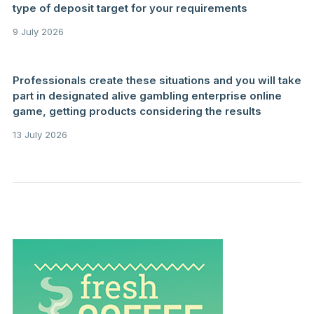
type of deposit target for your requirements
9 July 2026
Professionals create these situations and you will take
part in designated alive gambling enterprise online
game, getting products considering the results
13 July 2026