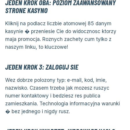
JEDEN KROK OBA: POZIOM ZAAWANSOWANY
STRONE KASYNO
Kliknij na podlacz liczbie atomowej 85 danym
kasynie � przeniesie Cie do widocznosc ktorzy
maja promocja. Roznych zachety cum tylko z
naszym linku, to kluczowe!
JEDEN KROK 3: ZALOGUJ SIE
Wez dobrze polozony typ: e-mail, kod, imie,
nazwisko. Czasem trzeba jak mozesz ruszyc
numer kontaktowy i bedziesz res publica
zamieszkania. Technologia informacyjna warunki
� bez jednego i nigdy rusz.