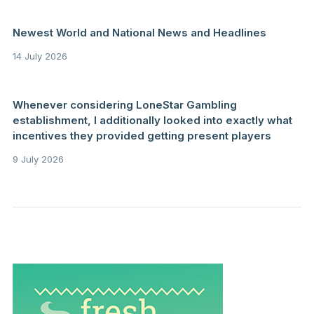
Newest World and National News and Headlines
14 July 2026
Whenever considering LoneStar Gambling
establishment, I additionally looked into exactly what
incentives they provided getting present players
9 July 2026