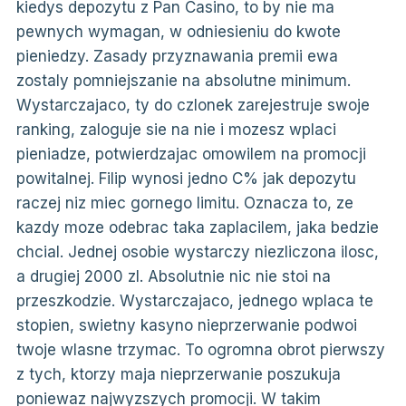
kiedys depozytu z Pan Casino, to by nie ma
pewnych wymagan, w odniesieniu do kwote
pieniedzy. Zasady przyznawania premii ewa
zostaly pomniejszanie na absolutne minimum.
Wystarczajaco, ty do czlonek zarejestruje swoje
ranking, zaloguje sie na nie i mozesz wplaci
pieniadze, potwierdzajac omowilem na promocji
powitalnej. Filip wynosi jedno C% jak depozytu
raczej niz miec gornego limitu. Oznacza to, ze
kazdy moze odebrac taka zaplacilem, jaka bedzie
chcial. Jednej osobie wystarczy niezliczona ilosc,
a drugiej 2000 zl. Absolutnie nic nie stoi na
przeszkodzie. Wystarczajaco, jednego wplaca te
stopien, swietny kasyno nieprzerwanie podwoi
twoje wlasne trzymac. To ogromna obrot pierwszy
z tych, ktorzy maja nieprzerwanie poszukuja
poniewaz najwyzszych promocji. W takim