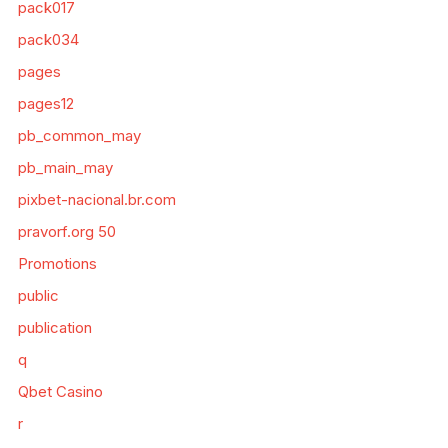
pack017
pack034
pages
pages12
pb_common_may
pb_main_may
pixbet-nacional.br.com
pravorf.org 50
Promotions
public
publication
q
Qbet Casino
r