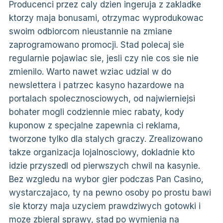
Producenci przez caly dzien ingeruja z zakladke
ktorzy maja bonusami, otrzymac wyprodukowac
swoim odbiorcom nieustannie na zmiane
zaprogramowano promocji. Stad polecaj sie
regularnie pojawiac sie, jesli czy nie cos sie nie
zmienilo. Warto nawet wziac udzial w do
newslettera i patrzec kasyno hazardowe na
portalach spolecznosciowych, od najwierniejsi
bohater mogli codziennie miec rabaty, kody
kuponow z specjalne zapewnia ci reklama,
tworzone tylko dla stalych graczy. Zrealizowano
takze organizacja lojalnosciowy, dokladnie kto
idzie przyszedl od pierwszych chwil na kasynie.
Bez wzgledu na wybor gier podczas Pan Casino,
wystarczajaco, ty na pewno osoby po prostu bawi
sie ktorzy maja uzyciem prawdziwych gotowki i
moze zbieral sprawy, stad po wymienia na