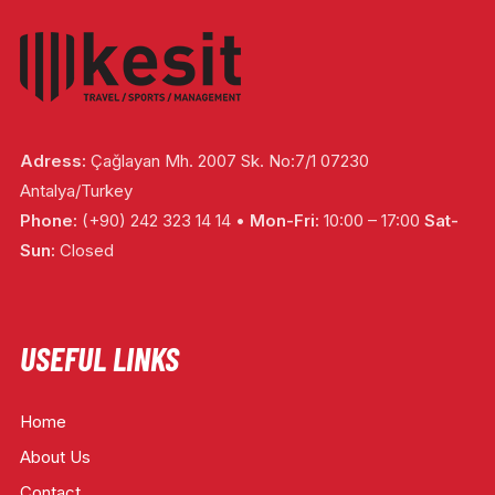
Adress:
Çağlayan Mh. 2007 Sk. No:7/1 07230
Antalya/Turkey
Phone:
(+90) 242 323 14 14 •
Mon-Fri:
10:00 – 17:00
Sat-
Sun:
Closed
USEFUL LINKS
Home
About Us
Contact