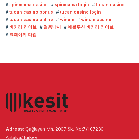
spinmama casino
spinmama login
tucan casino
tucan casino bonus
tucan casino login
tucan casino online
winum
winum casino
바카라 라이브
얼음낚시
에볼루션 바카라 라이브
크레이지 타임
Adress:
Çağlayan Mh. 2007 Sk. No:7/1 07230
Antalya/Turkey