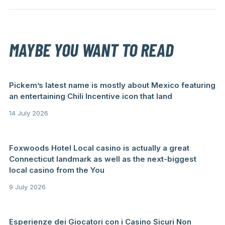
MAYBE YOU WANT TO READ
Pickem’s latest name is mostly about Mexico featuring
an entertaining Chili Incentive icon that land
14 July 2026
Foxwoods Hotel Local casino is actually a great
Connecticut landmark as well as the next-biggest
local casino from the You
9 July 2026
Esperienze dei Giocatori con i Casino Sicuri Non