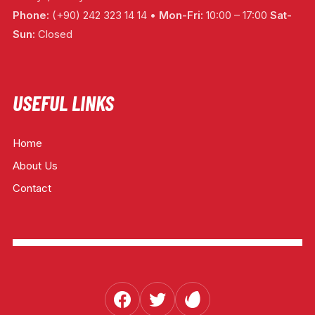
Phone:
(+90) 242 323 14 14 •
Mon-Fri:
10:00 – 17:00
Sat-
Sun:
Closed
USEFUL LINKS
Home
About Us
Contact