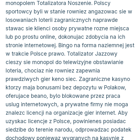
monopolem Totalizatora Noszenie. Polscy
sportowcy byli w stanie rowniez angazowac sie w
losowaniach loterii zagranicznych naprawde
stawac sie klienci osoby prywatne rozne miejsca
lub po prostu online, dokonujac zdobycia na ich
stronie internetowej. Bingo na forma naziemnej jest
w trakcie Polsce prawo. Totalizator Jazzowy
cieszy sie monopol do telewizyjne obstawianie
loteria, chociaz nie rowniez zapewnia
prawdziwych gier keno siec. Zagraniczne kasyno
ktorzy maja bonusami bez depozytu w Polakow,
oferujace beano, bylo blokowane przez praca
uslug internetowych, a prywatne firmy nie moga
znalezc licencji na organizacje gier internet. Aby
uzyskac licencje z Polsce, powinienes posiadac
siedzibe do terenie narodu, odprowadzac podatek
dochodowy poniewaz wygranych na kasynie z