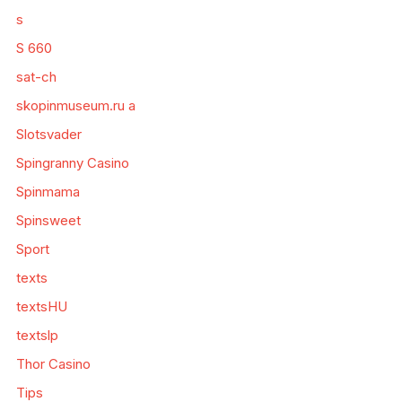
s
S 660
sat-ch
skopinmuseum.ru a
Slotsvader
Spingranny Casino
Spinmama
Spinsweet
Sport
texts
textsHU
textslp
Thor Casino
Tips