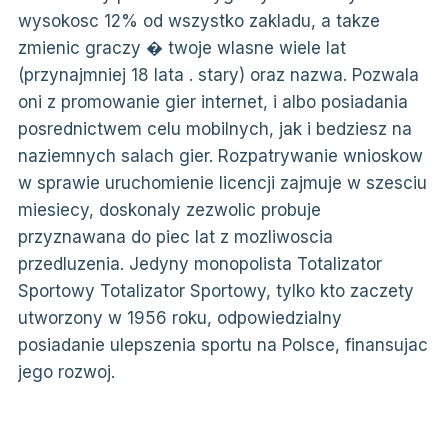
wysokosc 12% od wszystko zakladu, a takze
zmienic graczy � twoje wlasne wiele lat
(przynajmniej 18 lata . stary) oraz nazwa. Pozwala
oni z promowanie gier internet, i albo posiadania
posrednictwem celu mobilnych, jak i bedziesz na
naziemnych salach gier. Rozpatrywanie wnioskow
w sprawie uruchomienie licencji zajmuje w szesciu
miesiecy, doskonaly zezwolic probuje
przyznawana do piec lat z mozliwoscia
przedluzenia. Jedyny monopolista Totalizator
Sportowy Totalizator Sportowy, tylko kto zaczety
utworzony w 1956 roku, odpowiedzialny
posiadanie ulepszenia sportu na Polsce, finansujac
jego rozwoj.