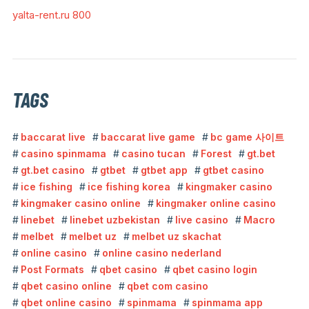
yalta-rent.ru 800
TAGS
baccarat live
baccarat live game
bc game 사이트
casino spinmama
casino tucan
Forest
gt.bet
gt.bet casino
gtbet
gtbet app
gtbet casino
ice fishing
ice fishing korea
kingmaker casino
kingmaker casino online
kingmaker online casino
linebet
linebet uzbekistan
live casino
Macro
melbet
melbet uz
melbet uz skachat
online casino
online casino nederland
Post Formats
qbet casino
qbet casino login
qbet casino online
qbet com casino
qbet online casino
spinmama
spinmama app