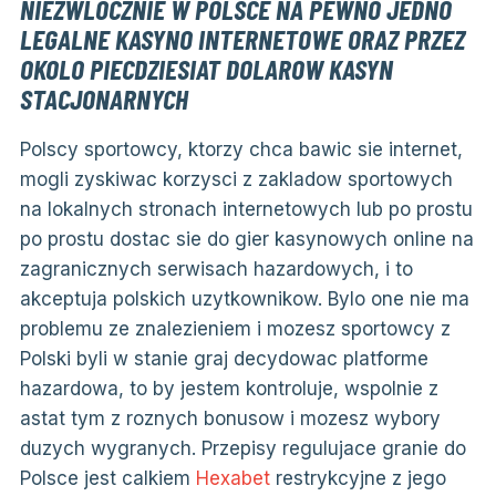
NIEZWLOCZNIE W POLSCE NA PEWNO JEDNO
LEGALNE KASYNO INTERNETOWE ORAZ PRZEZ
OKOLO PIECDZIESIAT DOLAROW KASYN
STACJONARNYCH
Polscy sportowcy, ktorzy chca bawic sie internet,
mogli zyskiwac korzysci z zakladow sportowych
na lokalnych stronach internetowych lub po prostu
po prostu dostac sie do gier kasynowych online na
zagranicznych serwisach hazardowych, i to
akceptuja polskich uzytkownikow. Bylo one nie ma
problemu ze znalezieniem i mozesz sportowcy z
Polski byli w stanie graj decydowac platforme
hazardowa, to by jestem kontroluje, wspolnie z
astat tym z roznych bonusow i mozesz wybory
duzych wygranych. Przepisy regulujace granie do
Polsce jest calkiem
Hexabet
restrykcyjne z jego