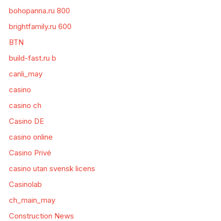
bohopanna.ru 800
brightfamily.ru 600
BTN
build-fast.ru b
canli_may
casino
casino ch
Casino DE
casino online
Casino Privé
casino utan svensk licens
Casinolab
ch_main_may
Construction News