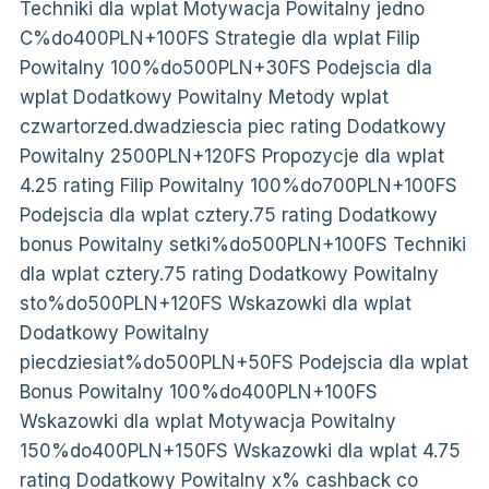
Techniki dla wplat Motywacja Powitalny jedno
C%do400PLN+100FS Strategie dla wplat Filip
Powitalny 100%do500PLN+30FS Podejscia dla
wplat Dodatkowy Powitalny Metody wplat
czwartorzed.dwadziescia piec rating Dodatkowy
Powitalny 2500PLN+120FS Propozycje dla wplat
4.25 rating Filip Powitalny 100%do700PLN+100FS
Podejscia dla wplat cztery.75 rating Dodatkowy
bonus Powitalny setki%do500PLN+100FS Techniki
dla wplat cztery.75 rating Dodatkowy Powitalny
sto%do500PLN+120FS Wskazowki dla wplat
Dodatkowy Powitalny
piecdziesiat%do500PLN+50FS Podejscia dla wplat
Bonus Powitalny 100%do400PLN+100FS
Wskazowki dla wplat Motywacja Powitalny
150%do400PLN+150FS Wskazowki dla wplat 4.75
rating Dodatkowy Powitalny x% cashback co