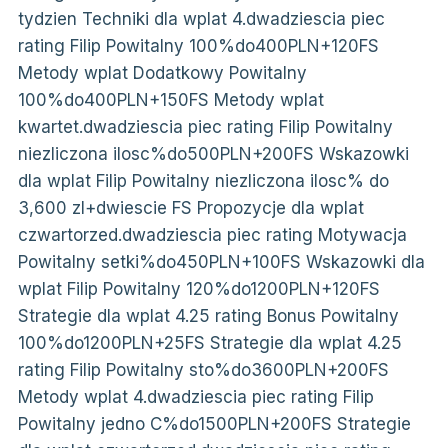
tydzien Techniki dla wplat 4.dwadziescia piec
rating Filip Powitalny 100%do400PLN+120FS
Metody wplat Dodatkowy Powitalny
100%do400PLN+150FS Metody wplat
kwartet.dwadziescia piec rating Filip Powitalny
niezliczona ilosc%do500PLN+200FS Wskazowki
dla wplat Filip Powitalny niezliczona ilosc% do
3,600 zl+dwiescie FS Propozycje dla wplat
czwartorzed.dwadziescia piec rating Motywacja
Powitalny setki%do450PLN+100FS Wskazowki dla
wplat Filip Powitalny 120%do1200PLN+120FS
Strategie dla wplat 4.25 rating Bonus Powitalny
100%do1200PLN+25FS Strategie dla wplat 4.25
rating Filip Powitalny sto%do3600PLN+200FS
Metody wplat 4.dwadziescia piec rating Filip
Powitalny jedno C%do1500PLN+200FS Strategie