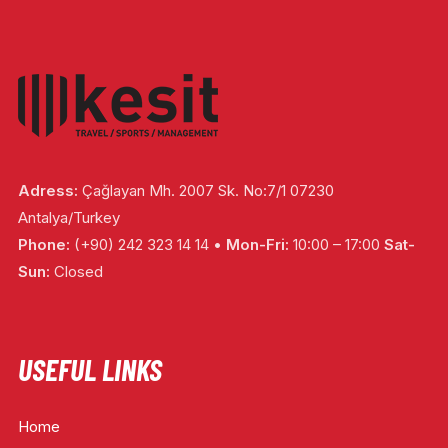
Adress:
Çağlayan Mh. 2007 Sk. No:7/1 07230
Antalya/Turkey
Phone:
(+90) 242 323 14 14 •
Mon-Fri:
10:00 – 17:00
Sat-
Sun:
Closed
USEFUL LINKS
Home