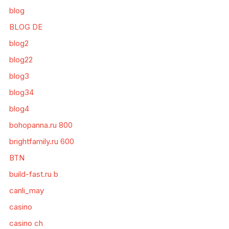
blog
BLOG DE
blog2
blog22
blog3
blog34
blog4
bohopanna.ru 800
brightfamily.ru 600
BTN
build-fast.ru b
canli_may
casino
casino ch