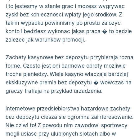
i to jestesmy w stanie grac i mozesz wygrywac
zyski bez koniecznosci wplaty jego srodkow. Z
takim wypadku powinnismy po prostu zalozyc
konto i bedziesz wykonac jakas praca � to bedzie
zalezec jak warunkow promocji.
Zachety kasynowe bez depozytu przybieraja rozna
forme. Czesto jest oni darmowe obroty mozliwie
troche pieniedzy. Wiele kasyno wlaczaja bardziej
ekskluzywne premia bez depozytu � wowczas na
graczy trafiaja na przyklad urzadzenia.
Internetowe przedsiebiorstwa hazardowe zachety
bez depozytu ciesza sie ogromna zainteresowanie.
Nie dziwi to! Z powodu nim zawodowi sportowcy
mogli usiasc przy ulubionych slotach albo w