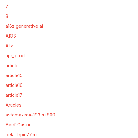
7
8
a16z generative ai
AIOS
Allz
apr_prod
article
article15
article16
article17
Articles
avtomaxima-193.ru 800
Beef Casino
bela-lepin77.ru