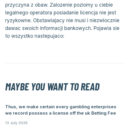
przyczyna z obaw. Zalozenie poziomy u ciebie
legalnego operatora posiadanie licencja nie jest
ryzykowne. Obstawiajacy nie musi i niezwlocznie
dawac swoich informacji bankowych. Pojawia sie
to wszystko nastepujaco:
MAYBE YOU WANT TO READ
Thus, we make certain every gambling enterprises
we record possess a license off the uk Betting Fee
13 July 2026