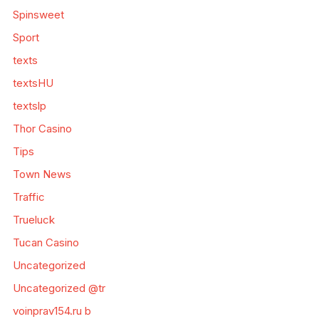
Spinsweet
Sport
texts
textsHU
textslp
Thor Casino
Tips
Town News
Traffic
Trueluck
Tucan Casino
Uncategorized
Uncategorized @tr
voinprav154.ru b