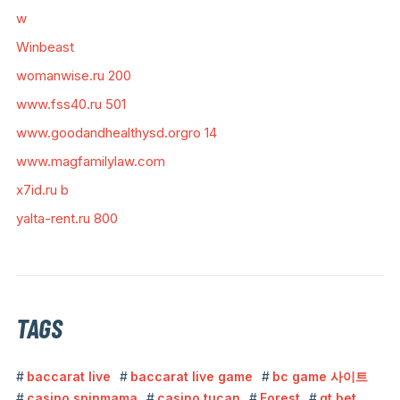
w
Winbeast
womanwise.ru 200
www.fss40.ru 501
www.goodandhealthysd.orgro 14
www.magfamilylaw.com
x7id.ru b
yalta-rent.ru 800
TAGS
baccarat live
baccarat live game
bc game 사이트
casino spinmama
casino tucan
Forest
gt.bet