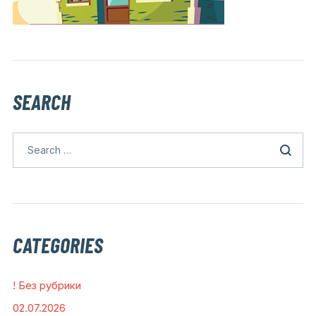
SEARCH
CATEGORIES
! Без рубрики
02.07.2026