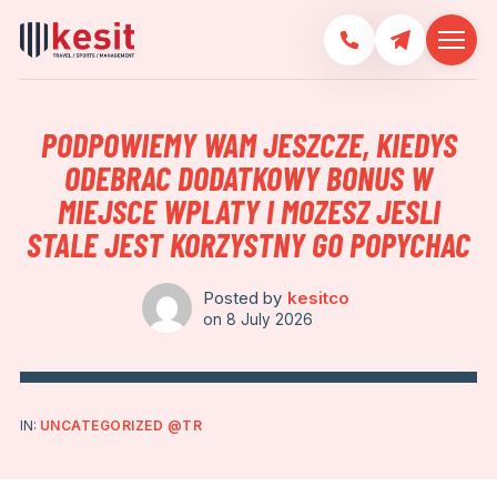
PODPOWIEMY WAM JESZCZE, KIEDYS
ODEBRAC DODATKOWY BONUS W
MIEJSCE WPLATY I MOZESZ JESLI
STALE JEST KORZYSTNY GO POPYCHAC
Posted by
kesitco
on
8 July 2026
IN:
UNCATEGORIZED @TR