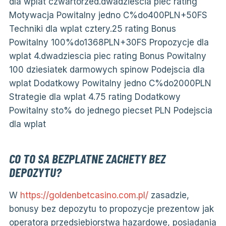
dla wplat czwartorzed.dwadziescia piec rating
Motywacja Powitalny jedno C%do400PLN+50FS
Techniki dla wplat cztery.25 rating Bonus
Powitalny 100%do1368PLN+30FS Propozycje dla
wplat 4.dwadziescia piec rating Bonus Powitalny
100 dziesiatek darmowych spinow Podejscia dla
wplat Dodatkowy Powitalny jedno C%do2000PLN
Strategie dla wplat 4.75 rating Dodatkowy
Powitalny sto% do jednego piecset PLN Podejscia
dla wplat
CO TO SA BEZPLATNE ZACHETY BEZ
DEPOZYTU?
W
https://goldenbetcasino.com.pl/
zasadzie,
bonusy bez depozytu to propozycje prezentow jak
operatora przedsiebiorstwa hazardowe, posiadania