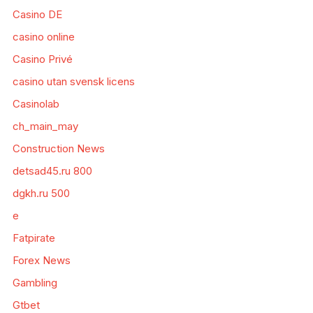
Casino DE
casino online
Casino Privé
casino utan svensk licens
Casinolab
ch_main_may
Construction News
detsad45.ru 800
dgkh.ru 500
e
Fatpirate
Forex News
Gambling
Gtbet