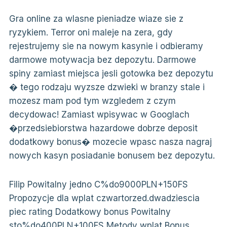
Gra online za wlasne pieniadze wiaze sie z
ryzykiem. Terror oni maleje na zera, gdy
rejestrujemy sie na nowym kasynie i odbieramy
darmowe motywacja bez depozytu. Darmowe
spiny zamiast miejsca jesli gotowka bez depozytu
� tego rodzaju wyzsze dzwieki w branzy stale i
mozesz mam pod tym wzgledem z czym
decydowac! Zamiast wpisywac w Googlach
�przedsiebiorstwa hazardowe dobrze deposit
dodatkowy bonus� mozecie wpasc nasza nagraj
nowych kasyn posiadanie bonusem bez depozytu.
Filip Powitalny jedno C%do9000PLN+150FS
Propozycje dla wplat czwartorzed.dwadziescia
piec rating Dodatkowy bonus Powitalny
sto%do400PLN+100FS Metody wplat Bonus