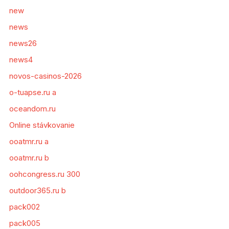
new
news
news26
news4
novos-casinos-2026
o-tuapse.ru a
oceandom.ru
Online stávkovanie
ooatmr.ru a
ooatmr.ru b
oohcongress.ru 300
outdoor365.ru b
pack002
pack005