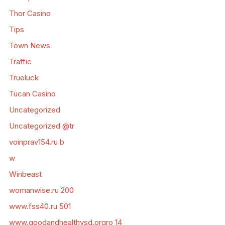
Thor Casino
Tips
Town News
Traffic
Trueluck
Tucan Casino
Uncategorized
Uncategorized @tr
voinprav154.ru b
w
Winbeast
womanwise.ru 200
www.fss40.ru 501
www.goodandhealthysd.orgro 14