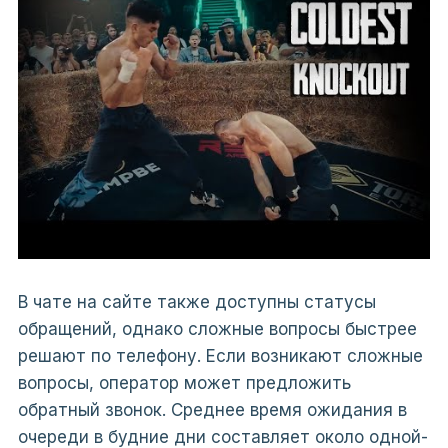
В чате на сайте также доступны статусы
обращений, однако сложные вопросы быстрее
решают по телефону. Если возникают сложные
вопросы, оператор может предложить
обратный звонок. Среднее время ожидания в
очереди в будние дни составляет около одной-