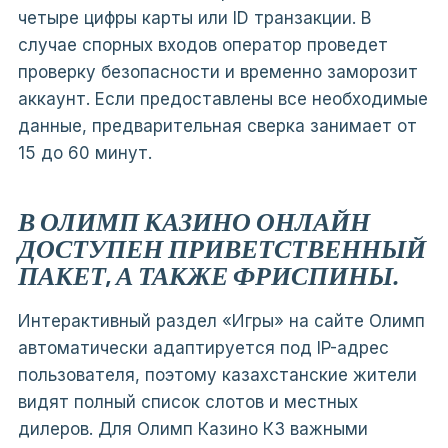
четыре цифры карты или ID транзакции. В
случае спорных входов оператор проведет
проверку безопасности и временно заморозит
аккаунт. Если предоставлены все необходимые
данные, предварительная сверка занимает от
15 до 60 минут.
В ОЛИМП КАЗИНО ОНЛАЙН
ДОСТУПЕН ПРИВЕТСТВЕННЫЙ
ПАКЕТ, А ТАКЖЕ ФРИСПИНЫ.
Интерактивный раздел «Игры» на сайте Олимп
автоматически адаптируется под IP-адрес
пользователя, поэтому казахстанские жители
видят полный список слотов и местных
дилеров. Для Олимп Казино КЗ важными