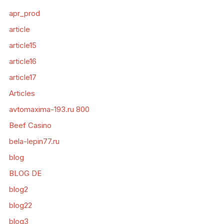
apr_prod
article
article15
article16
article17
Articles
avtomaxima-193.ru 800
Beef Casino
bela-lepin77.ru
blog
BLOG DE
blog2
blog22
blog3