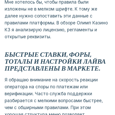
Мне хотелось бы, чтобы правила были
изложены не в мелком шрифте. К тому же
далее нужно сопоставить эти данные с
правилами платформы. В обзоре Олимп Казино
КЗ я анализирую лицензию, регламенты и
открытые реквизиты.
БЫСТРЫЕ СТАВКИ, ФОРЫ,
ТОТАЛЫ И НАСТРОЙКИ ЛАЙВА
ПРЕДСТАВЛЕНЫ В МАРКЕТЕ.
Я обращаю внимание на скорость реакции
оператора на споры по платежам или
верификации. Часто служба поддержки
разбирается с мелкими вопросами быстрее,
чем с обширными правилами. При этом
хорошая структура меню позволяет