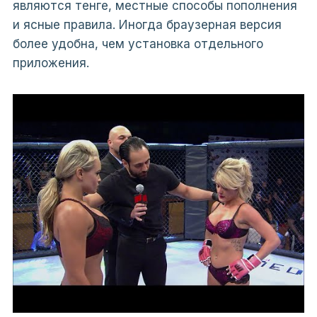
являются тенге, местные способы пополнения
и ясные правила. Иногда браузерная версия
более удобна, чем установка отдельного
приложения.