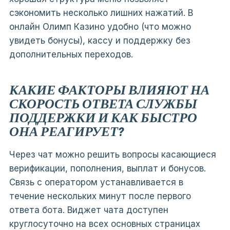
сэкономить несколько лишних нажатий. В
онлайн Олимп Казино удобно (что можно
увидеть бонусы), кассу и поддержку без
дополнительных переходов.
КАКИЕ ФАКТОРЫ ВЛИЯЮТ НА
СКОРОСТЬ ОТВЕТА СЛУЖБЫ
ПОДДЕРЖКИ И КАК БЫСТРО
ОНА РЕАГИРУЕТ?
Через чат можно решить вопросы касающиеся
верификации, пополнения, выплат и бонусов.
Связь с оператором устанавливается в
течение нескольких минут после первого
ответа бота. Виджет чата доступен
круглосуточно на всех основных страницах