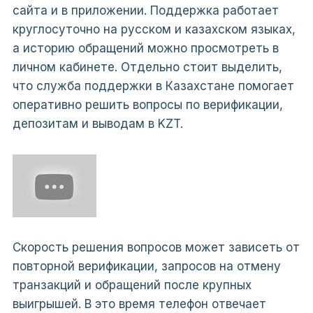
сайта и в приложении. Поддержка работает
круглосуточно на русском и казахском языках,
а историю обращений можно просмотреть в
личном кабинете. Отдельно стоит выделить,
что служба поддержки в Казахстане помогает
оперативно решить вопросы по верификации,
депозитам и выводам в KZT.
Скорость решения вопросов может зависеть от
повторной верификации, запросов на отмену
транзакций и обращений после крупных
выигрышей. В это время телефон отвечает