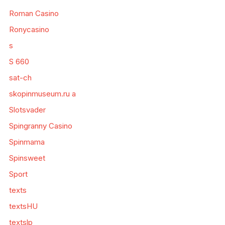
Roman Casino
Ronycasino
s
S 660
sat-ch
skopinmuseum.ru a
Slotsvader
Spingranny Casino
Spinmama
Spinsweet
Sport
texts
textsHU
textslp