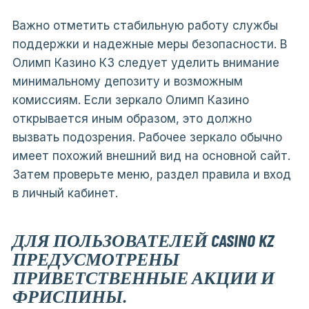
Важно отметить стабильную работу службы
поддержки и надежные меры безопасности. В
Олимп Казино КЗ следует уделить внимание
минимальному депозиту и возможным
комиссиям. Если зеркало Олимп Казино
открывается иным образом, это должно
вызвать подозрения. Рабочее зеркало обычно
имеет похожий внешний вид на основной сайт.
Затем проверьте меню, раздел правила и вход
в личный кабинет.
ДЛЯ ПОЛЬЗОВАТЕЛЕЙ CASINO KZ
ПРЕДУСМОТРЕНЫ
ПРИВЕТСТВЕННЫЕ АКЦИИ И
ФРИСПИНЫ.