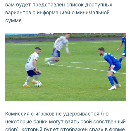
вам будет представлен список доступных
вариантов с информацией о минимальной
сумме.
Комиссия с игроков не удерживается (но
некоторые банки могут взять свой собственный
сбор), который будет отображен сразу в форме