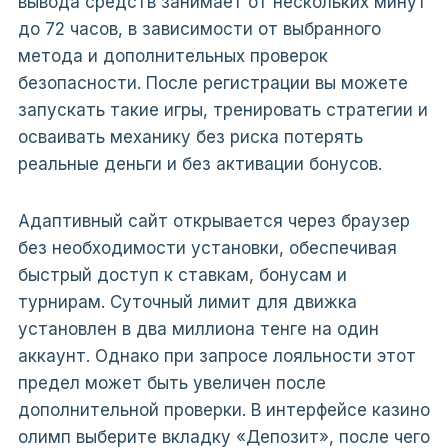
вывода средств занимает от нескольких минут
до 72 часов, в зависимости от выбранного
метода и дополнительных проверок
безопасности. После регистрации вы можете
запускать такие игры, тренировать стратегии и
осваивать механику без риска потерять
реальные деньги и без активации бонусов.
Адаптивный сайт открывается через браузер
без необходимости установки, обеспечивая
быстрый доступ к ставкам, бонусам и
турнирам. Суточный лимит для движка
установлен в два миллиона тенге на один
аккаунт. Однако при запросе лояльности этот
предел может быть увеличен после
дополнительной проверки. В интерфейсе казино
олимп выберите вкладку «Депозит», после чего