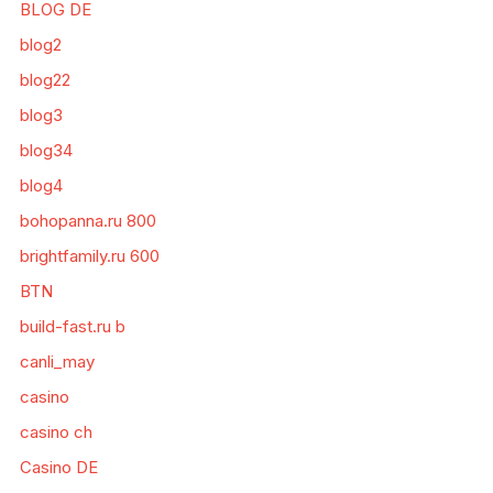
BLOG DE
blog2
blog22
blog3
blog34
blog4
bohopanna.ru 800
brightfamily.ru 600
BTN
build-fast.ru b
canli_may
casino
casino ch
Casino DE