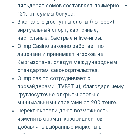
пятьдесят сомов составляет примерно 11–
13% от суммы бонуса.
В каталоге доступны слоты (лотереи),
виртуальный спорт, карточные,
настольные, быстрые и live-игры.
Olimp Casino законно работает по
лицензии и принимает игроков из
Кыргызстана, следуя международным
стандартам законодательства.
Olimp casino сотрудничает с
провайдерами (TVBET и), благодаря чему
круглосуточно открыты столы с
минимальными ставками от 200 тенге.
Переключатели дают возможность
изменять формат коэффициентов,
добавлять выбранные маркеты в