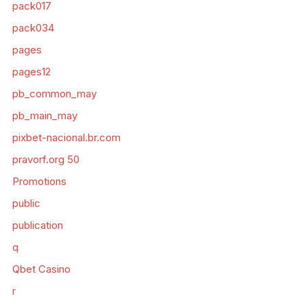
pack017
pack034
pages
pages12
pb_common_may
pb_main_may
pixbet-nacional.br.com
pravorf.org 50
Promotions
public
publication
q
Qbet Casino
r