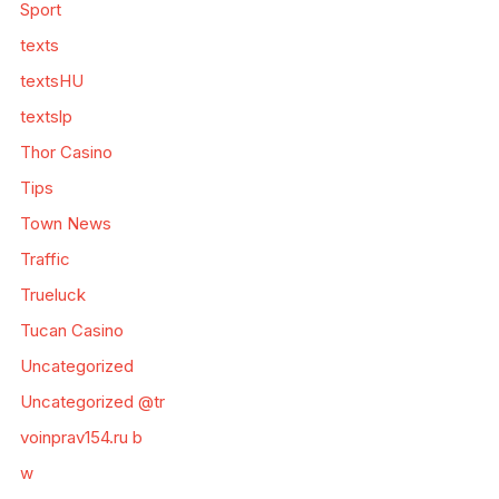
Sport
texts
textsHU
textslp
Thor Casino
Tips
Town News
Traffic
Trueluck
Tucan Casino
Uncategorized
Uncategorized @tr
voinprav154.ru b
w