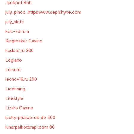
Jackpot Bob
july_pinco_httpswww.sepishyne.com
july_slots
kdc-zd.ru a
Kingmaker Casino
kudobr.ru 300
Legiano
Leisure
leonov16.ru 200
Licensing
Lifestyle
Lizaro Casino
lucky-pharao-de.de 500
lunarpsikoterapi.com 80