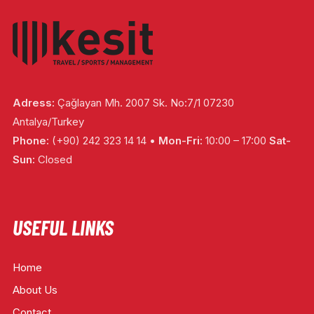
Adress:
Çağlayan Mh. 2007 Sk. No:7/1 07230
Antalya/Turkey
Phone:
(+90) 242 323 14 14 •
Mon-Fri:
10:00 – 17:00
Sat-
Sun:
Closed
USEFUL LINKS
Home
About Us
Contact