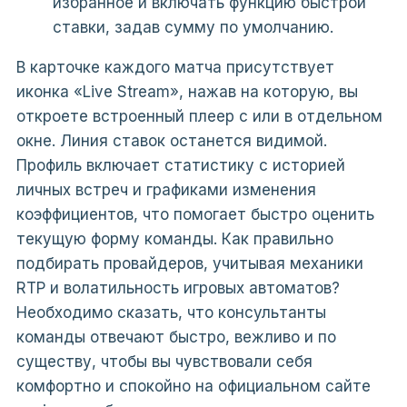
избранное и включать функцию быстрой
ставки, задав сумму по умолчанию.
В карточке каждого матча присутствует
иконка «Live Stream», нажав на которую, вы
откроете встроенный плеер с или в отдельном
окне. Линия ставок останется видимой.
Профиль включает статистику с историей
личных встреч и графиками изменения
коэффициентов, что помогает быстро оценить
текущую форму команды. Как правильно
подбирать провайдеров, учитывая механики
RTP и волатильность игровых автоматов?
Необходимо сказать, что консультанты
команды отвечают быстро, вежливо и по
существу, чтобы вы чувствовали себя
комфортно и спокойно на официальном сайте