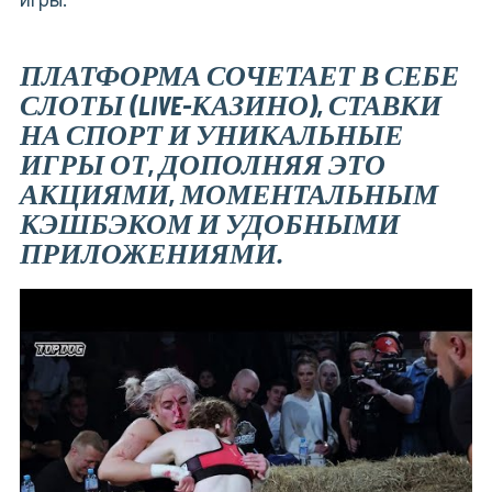
игры.
ПЛАТФОРМА СОЧЕТАЕТ В СЕБЕ
СЛОТЫ (LIVE-КАЗИНО), СТАВКИ
НА СПОРТ И УНИКАЛЬНЫЕ
ИГРЫ ОТ, ДОПОЛНЯЯ ЭТО
АКЦИЯМИ, МОМЕНТАЛЬНЫМ
КЭШБЭКОМ И УДОБНЫМИ
ПРИЛОЖЕНИЯМИ.