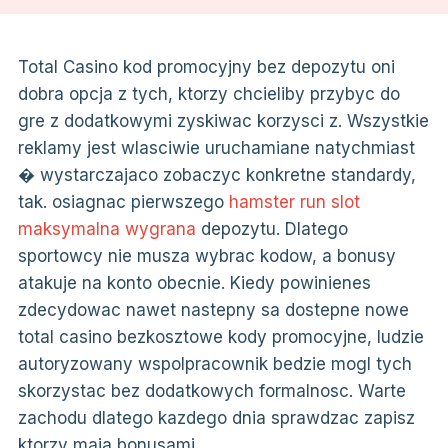
Total Casino kod promocyjny bez depozytu oni
dobra opcja z tych, ktorzy chcieliby przybyc do
gre z dodatkowymi zyskiwac korzysci z. Wszystkie
reklamy jest wlasciwie uruchamiane natychmiast
� wystarczajaco zobaczyc konkretne standardy,
tak. osiagnac pierwszego
hamster run slot
maksymalna wygrana
depozytu. Dlatego
sportowcy nie musza wybrac kodow, a bonusy
atakuje na konto obecnie. Kiedy powinienes
zdecydowac nawet nastepny sa dostepne nowe
total casino bezkosztowe kody promocyjne, ludzie
autoryzowany wspolpracownik bedzie mogl tych
skorzystac bez dodatkowych formalnosc. Warte
zachodu dlatego kazdego dnia sprawdzac zapisz
ktorzy maja bonusami.