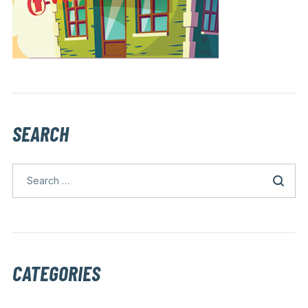
SEARCH
CATEGORIES