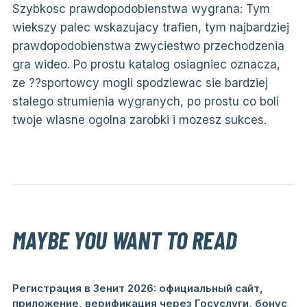
Szybkosc prawdopodobienstwa wygrana: Tym
wiekszy palec wskazujacy trafien, tym najbardziej
prawdopodobienstwa zwyciestwo przechodzenia
gra wideo. Po prostu katalog osiagniec oznacza,
ze ??sportowcy mogli spodziewac sie bardziej
stalego strumienia wygranych, po prostu co boli
twoje wlasne ogolna zarobki i mozesz sukces.
MAYBE YOU WANT TO READ
Регистрация в Зенит 2026: официальный сайт,
приложение, верификация через Госуслуги, бонус