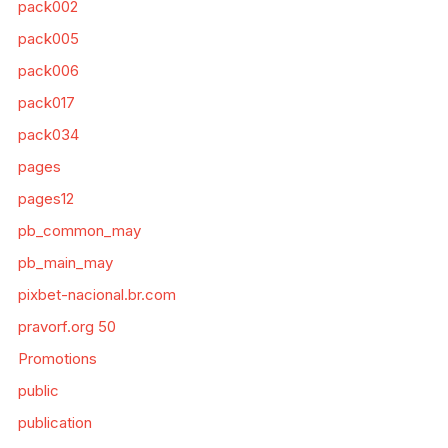
pack002
pack005
pack006
pack017
pack034
pages
pages12
pb_common_may
pb_main_may
pixbet-nacional.br.com
pravorf.org 50
Promotions
public
publication