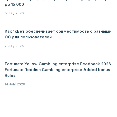
до 15 000
5 July 2026
Как 1хБет обеспечивает совместимость с разными
ОС для пользователей
7 July 2026
Fortunate Yellow Gambling enterprise Feedback 2026
Fortunate Reddish Gambling enterprise Added bonus
Rules
14 July 2026