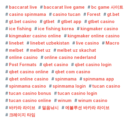
baccarat live
baccarat live game
bc game 사이트
casino spinmama
casino tucan
Forest
gt.bet
gt.bet casino
gtbet
gtbet app
gtbet casino
ice fishing
ice fishing korea
kingmaker casino
kingmaker casino online
kingmaker online casino
linebet
linebet uzbekistan
live casino
Macro
melbet
melbet uz
melbet uz skachat
online casino
online casino nederland
Post Formats
qbet casino
qbet casino login
qbet casino online
qbet com casino
qbet online casino
spinmama
spinmama app
spinmama casino
spinmama login
tucan casino
tucan casino bonus
tucan casino login
tucan casino online
winum
winum casino
바카라 라이브
얼음낚시
에볼루션 바카라 라이브
크레이지 타임