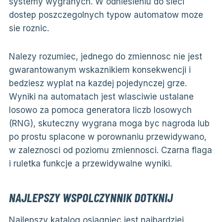
systemy wygranych. W odniesieniu do sieci
dostep poszczegolnych typow automatow moze
sie roznic.
Nalezy rozumiec, jednego do zmiennosc nie jest
gwarantowanym wskaznikiem konsekwencji i
bedziesz wyplat na kazdej pojedynczej grze.
Wyniki na automatach jest wlasciwie ustalane
losowo za pomoca generatora liczb losowych
(RNG), skuteczny wygrana moga byc nagroda lub
po prostu splacone w porownaniu przewidywano,
w zaleznosci od poziomu zmiennosci. Czarna flaga
i ruletka funkcje a przewidywalne wyniki.
NAJLEPSZY WSPOLCZYNNIK DOTKNIJ
Najlepszy katalog osiagniec jest najbardziej