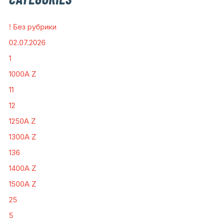
! Без рубрики
02.07.2026
1
1000A Z
11
12
1250A Z
1300A Z
136
1400A Z
1500A Z
25
5