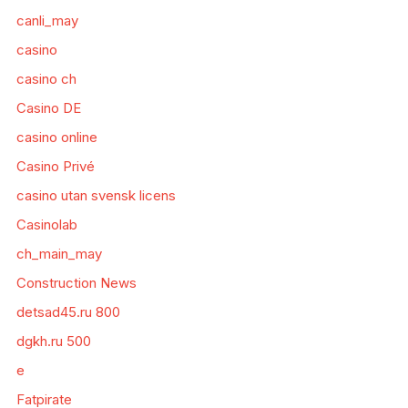
canli_may
casino
casino ch
Casino DE
casino online
Casino Privé
casino utan svensk licens
Casinolab
ch_main_may
Construction News
detsad45.ru 800
dgkh.ru 500
e
Fatpirate