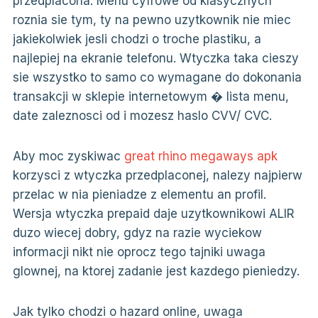
przedplacona. Menu cyfrowe od klasycznych
roznia sie tym, ty na pewno uzytkownik nie miec
jakiekolwiek jesli chodzi o troche plastiku, a
najlepiej na ekranie telefonu. Wtyczka taka cieszy
sie wszystko to samo co wymagane do dokonania
transakcji w sklepie internetowym � lista menu,
date zaleznosci od i mozesz haslo CVV/ CVC.
Aby moc zyskiwac
great rhino megaways apk
korzysci z wtyczka przedplaconej, nalezy najpierw
przelac w nia pieniadze z elementu an profil.
Wersja wtyczka prepaid daje uzytkownikowi ALIR
duzo wiecej dobry, gdyz na razie wyciekow
informacji nikt nie oprocz tego tajniki uwaga
glownej, na ktorej zadanie jest kazdego pieniedzy.
Jak tylko chodzi o hazard online, uwaga