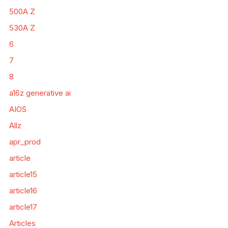
500A Z
530A Z
6
7
8
a16z generative ai
AIOS
Allz
apr_prod
article
article15
article16
article17
Articles