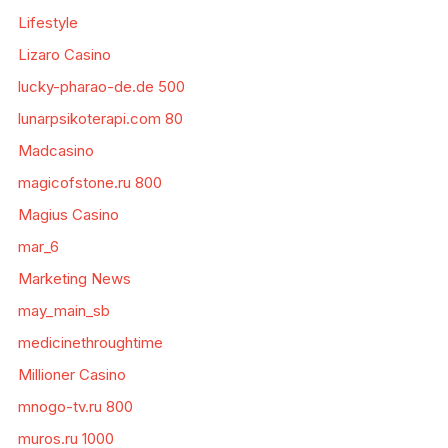
Lifestyle
Lizaro Casino
lucky-pharao-de.de 500
lunarpsikoterapi.com 80
Madcasino
magicofstone.ru 800
Magius Casino
mar_6
Marketing News
may_main_sb
medicinethroughtime
Millioner Casino
mnogo-tv.ru 800
muros.ru 1000