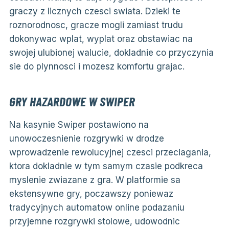
graczy z licznych czesci swiata. Dzieki te
roznorodnosc, gracze mogli zamiast trudu
dokonywac wplat, wyplat oraz obstawiac na
swojej ulubionej walucie, dokladnie co przyczynia
sie do plynnosci i mozesz komfortu grajac.
GRY HAZARDOWE W SWIPER
Na kasynie Swiper postawiono na
unowoczesnienie rozgrywki w drodze
wprowadzenie rewolucyjnej czesci przeciagania,
ktora dokladnie w tym samym czasie podkreca
myslenie zwiazane z gra. W platformie sa
ekstensywne gry, poczawszy poniewaz
tradycyjnych automatow online podazaniu
przyjemne rozgrywki stolowe, udowodnic