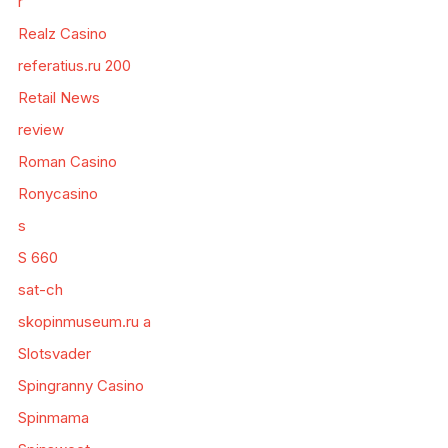
r
Realz Casino
referatius.ru 200
Retail News
review
Roman Casino
Ronycasino
s
S 660
sat-ch
skopinmuseum.ru a
Slotsvader
Spingranny Casino
Spinmama