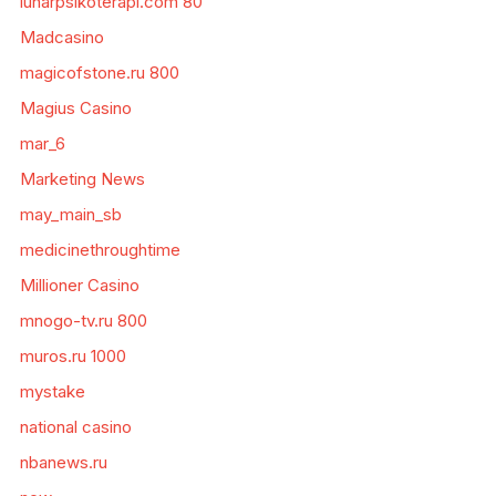
lunarpsikoterapi.com 80
Madcasino
magicofstone.ru 800
Magius Casino
mar_6
Marketing News
may_main_sb
medicinethroughtime
Millioner Casino
mnogo-tv.ru 800
muros.ru 1000
mystake
national casino
nbanews.ru