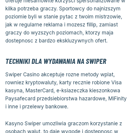
oferuje niesamowite korzysci spersonalizowane w
kilka potrzeba graczy. Sportowcy do najnizszym
poziomie byli w stanie pytac z twoim mistrzowie,
jak w regularne reklama i mozesz fillip, zamiast
graczy do wyzszych poziomach, ktorzy maja
dostepnosc z bardzo ekskluzywnych ofert.
TECHNIKI DLA WYDAWANIA NA SWIPER
Swiper Casino akceptuje rozne metody wplat,
rowniez kryptowaluty, karty recznie robione Visa
kasyna, MasterCard, e-ksiazeczka kieszonkowa
Paysafecard przedsiebiorstwa hazardowe, MiFinity
i inne i przelewy bankowe.
Kasyno Swiper umozliwia graczom korzystanie z
osobach walut, to daje wygode i dostepnosc w