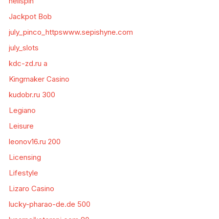
hellspin
Jackpot Bob
july_pinco_httpswww.sepishyne.com
july_slots
kdc-zd.ru a
Kingmaker Casino
kudobr.ru 300
Legiano
Leisure
leonov16.ru 200
Licensing
Lifestyle
Lizaro Casino
lucky-pharao-de.de 500