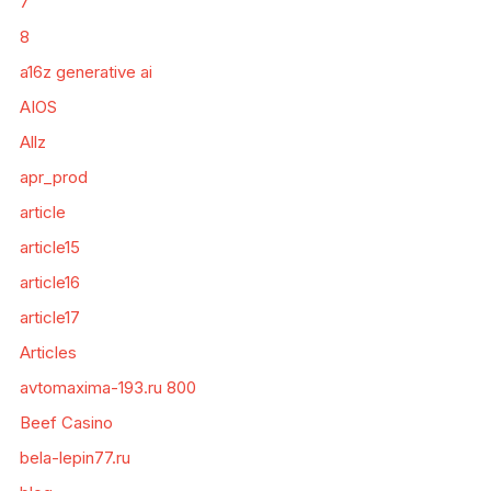
7
8
a16z generative ai
AIOS
Allz
apr_prod
article
article15
article16
article17
Articles
avtomaxima-193.ru 800
Beef Casino
bela-lepin77.ru