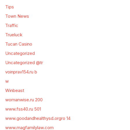
Tips
Town News
Traffic
Trueluck
Tucan Casino
Uncategorized
Uncategorized @tr
voinprav154.ru b
w
Winbeast
womanwise.ru 200
www.fss40.ru 501
www.goodandhealthysd.orgro 14
www.magfamilylaw.com