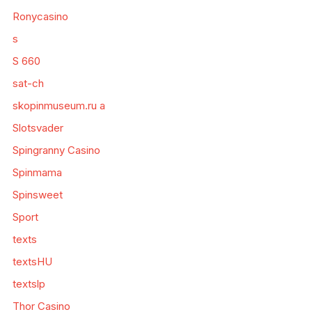
Ronycasino
s
S 660
sat-ch
skopinmuseum.ru a
Slotsvader
Spingranny Casino
Spinmama
Spinsweet
Sport
texts
textsHU
textslp
Thor Casino