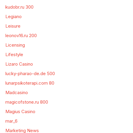
kudobr.ru 300
Legiano
Leisure
leonov16.ru 200
Licensing
Lifestyle
Lizaro Casino
lucky-pharao-de.de 500
lunarpsikoterapi.com 80
Madcasino
magicofstone.ru 800
Magius Casino
mar_6
Marketing News