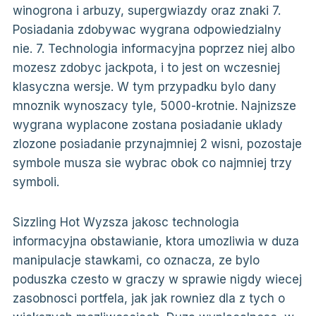
winogrona i arbuzy, supergwiazdy oraz znaki 7.
Posiadania zdobywac wygrana odpowiedzialny
nie. 7. Technologia informacyjna poprzez niej albo
mozesz zdobyc jackpota, i to jest on wczesniej
klasyczna wersje. W tym przypadku bylo dany
mnoznik wynoszacy tyle, 5000-krotnie. Najnizsze
wygrana wyplacone zostana posiadanie uklady
zlozone posiadanie przynajmniej 2 wisni, pozostaje
symbole musza sie wybrac obok co najmniej trzy
symboli.
Sizzling Hot Wyzsza jakosc technologia
informacyjna obstawianie, ktora umozliwia w duza
manipulacje stawkami, co oznacza, ze bylo
poduszka czesto w graczy w sprawie nigdy wiecej
zasobnosci portfela, jak jak rowniez dla z tych o