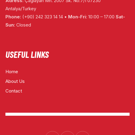
Adress:
Çağlayan Mh. 2007 Sk. No:7/1 07230
Antalya/Turkey
Phone:
(+90) 242 323 14 14 •
Mon-Fri:
10:00 – 17:00
Sat-
Sun:
Closed
USEFUL LINKS
Home
About Us
Contact