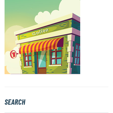
SEARCH