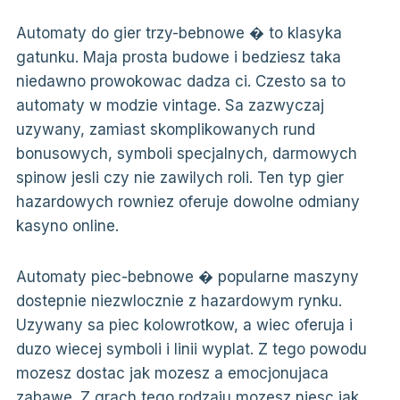
Automaty do gier trzy-bebnowe � to klasyka
gatunku. Maja prosta budowe i bedziesz taka
niedawno prowokowac dadza ci. Czesto sa to
automaty w modzie vintage. Sa zazwyczaj
uzywany, zamiast skomplikowanych rund
bonusowych, symboli specjalnych, darmowych
spinow jesli czy nie zawilych roli. Ten typ gier
hazardowych rowniez oferuje dowolne odmiany
kasyno online.
Automaty piec-bebnowe � popularne maszyny
dostepnie niezwlocznie z hazardowym rynku.
Uzywany sa piec kolowrotkow, a wiec oferuja i
duzo wiecej symboli i linii wyplat. Z tego powodu
mozesz dostac jak mozesz a emocjonujaca
zabawe. Z grach tego rodzaju mozesz niesc jak