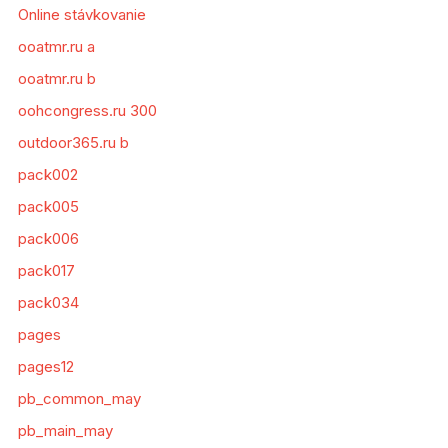
Online stávkovanie
ooatmr.ru a
ooatmr.ru b
oohcongress.ru 300
outdoor365.ru b
pack002
pack005
pack006
pack017
pack034
pages
pages12
pb_common_may
pb_main_may