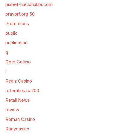
pixbet-nacional.br.com
pravorf.org 50
Promotions
public
publication
q
Qbet Casino
r
Realz Casino
referatius.ru 200
Retail News
review
Roman Casino
Ronycasino