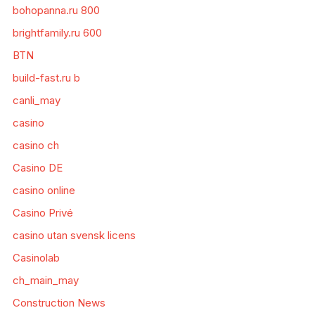
bohopanna.ru 800
brightfamily.ru 600
BTN
build-fast.ru b
canli_may
casino
casino ch
Casino DE
casino online
Casino Privé
casino utan svensk licens
Casinolab
ch_main_may
Construction News