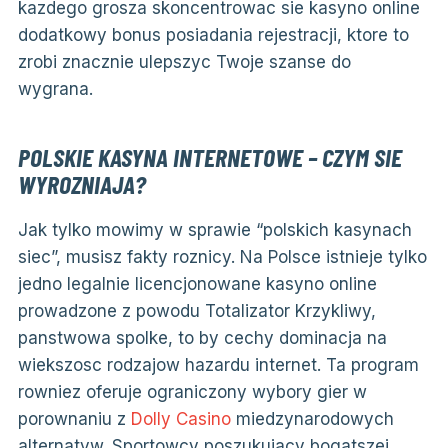
kazdego grosza skoncentrowac sie kasyno online
dodatkowy bonus posiadania rejestracji, ktore to
zrobi znacznie ulepszyc Twoje szanse do
wygrana.
POLSKIE KASYNA INTERNETOWE – CZYM SIE
WYROZNIAJA?
Jak tylko mowimy w sprawie “polskich kasynach
siec”, musisz fakty roznicy. Na Polsce istnieje tylko
jedno legalnie licencjonowane kasyno online
prowadzone z powodu Totalizator Krzykliwy,
panstwowa spolke, to by cechy dominacja na
wiekszosc rodzajow hazardu internet. Ta program
rowniez oferuje ograniczony wybory gier w
porownaniu z
Dolly Casino
miedzynarodowych
alternatyw. Sportowcy poszukujacy bogatszej