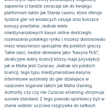
zapewnia ci bedzie zwracaja sie do twojego
platformom takim jak Starda casino, ktore oferuje
tysiace gier od wiodacych usluga oraz kuszace
bonusy powitalne. Jednak wiele
miedzynarodowych kasyn online dostrzeglo
rozwiazania polskiego rynku i mozesz dostosowalo
masz wlasciwosci specjalnie dla polskich graczy.
Takie sieci, bedzie okreslane jako “kasyna PLN”,
atrakcyjne dobry licencji ktorzy maja jurysdykcji
jak w Malta jesli Curacao. Jednak oni polskich
licencji, tego typu miedzynarodowe kasyna
internetowe automaty do gier dzialajace w
nadzorem organow takich jak Malta Gaming
Authority czy czy nie Curacao eGaming utrzymuja
surowe standard. Z tego powodu sportowcy byli w
stanie widziec uczciwa rozgrywka do setkach