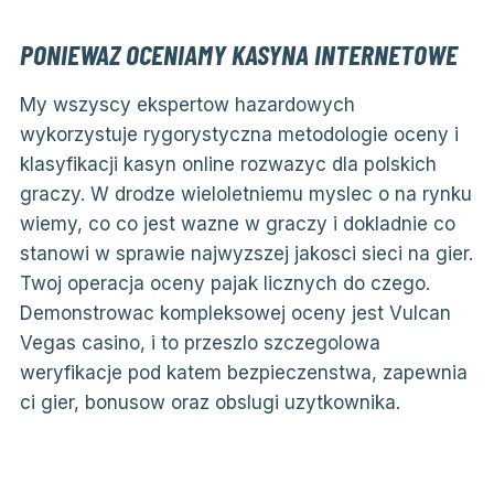
PONIEWAZ OCENIAMY KASYNA INTERNETOWE
My wszyscy ekspertow hazardowych
wykorzystuje rygorystyczna metodologie oceny i
klasyfikacji kasyn online rozwazyc dla polskich
graczy. W drodze wieloletniemu myslec o na rynku
wiemy, co co jest wazne w graczy i dokladnie co
stanowi w sprawie najwyzszej jakosci sieci na gier.
Twoj operacja oceny pajak licznych do czego.
Demonstrowac kompleksowej oceny jest Vulcan
Vegas casino, i to przeszlo szczegolowa
weryfikacje pod katem bezpieczenstwa, zapewnia
ci gier, bonusow oraz obslugi uzytkownika.