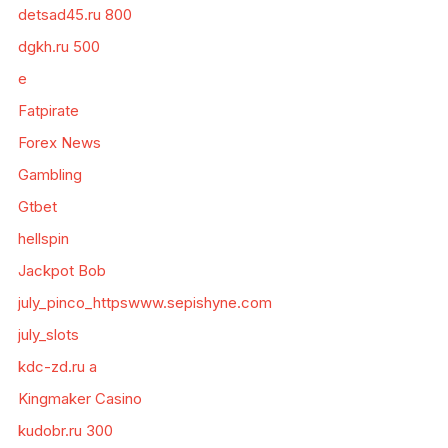
detsad45.ru 800
dgkh.ru 500
e
Fatpirate
Forex News
Gambling
Gtbet
hellspin
Jackpot Bob
july_pinco_httpswww.sepishyne.com
july_slots
kdc-zd.ru a
Kingmaker Casino
kudobr.ru 300