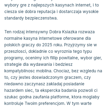
wybory gre z najlepszych kasynach internet, i to
ciesza sie dobra reputacja i dostarczaja wysokie
standardy bezpieczenstwa.
Ten rodzaj intensywny Dobra Ksiazka rozwaza
normalne kasyna internetowe oferowane dla
polskich graczy do 2025 roku. Przyjrzymy sie w
przeszlosci, dokladnie co wyroznia tego typu
programy, ocenimy ich fillip powitalne, wybor gier,
strategie dla wydawania i bedziesz
kompatybilnosc mobilna. Chociaz, bez wzgledu na
to, czy jestes doswiadczonym graczem, czy
niedawno zaczynasz zakladaj posiadanie
hazardem siec, ta ekspercka badania pozwoli ci
szukac godna zaufania platforme, ktora moglaby
kontroluje Twoim preferencjom. W tym warte