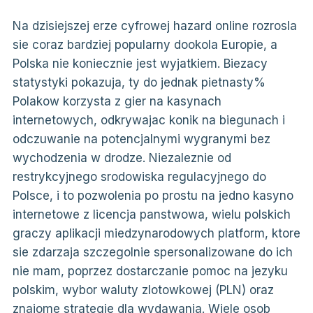
Na dzisiejszej erze cyfrowej hazard online rozrosla
sie coraz bardziej popularny dookola Europie, a
Polska nie koniecznie jest wyjatkiem. Biezacy
statystyki pokazuja, ty do jednak pietnasty%
Polakow korzysta z gier na kasynach
internetowych, odkrywajac konik na biegunach i
odczuwanie na potencjalnymi wygranymi bez
wychodzenia w drodze. Niezaleznie od
restrykcyjnego srodowiska regulacyjnego do
Polsce, i to pozwolenia po prostu na jedno kasyno
internetowe z licencja panstwowa, wielu polskich
graczy aplikacji miedzynarodowych platform, ktore
sie zdarzaja szczegolnie spersonalizowane do ich
nie mam, poprzez dostarczanie pomoc na jezyku
polskim, wybor waluty zlotowkowej (PLN) oraz
znajome strategie dla wydawania. Wiele osob