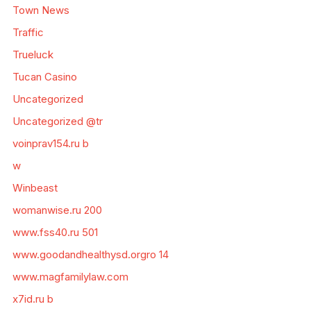
Town News
Traffic
Trueluck
Tucan Casino
Uncategorized
Uncategorized @tr
voinprav154.ru b
w
Winbeast
womanwise.ru 200
www.fss40.ru 501
www.goodandhealthysd.orgro 14
www.magfamilylaw.com
x7id.ru b