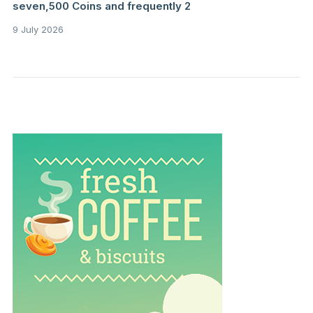
seven,500 Coins and frequently 2
9 July 2026