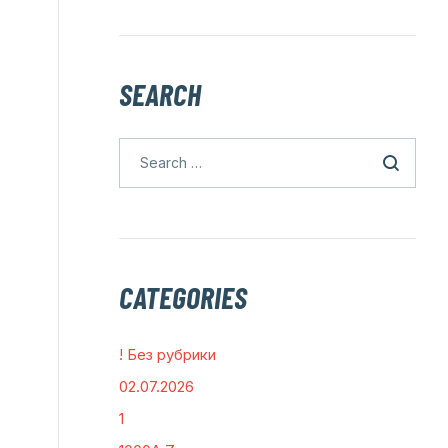
SEARCH
CATEGORIES
! Без рубрики
02.07.2026
1