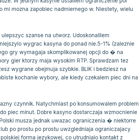
adze. W jednym kasynie ustalilem ograniczenie pol
lo mi mozna zapobiec nadmiernego w. Niestety, wielu
ie ulepszyc szanse na utworz. Udoskonalilem
niejszylo wygrac kasyna do ponad nie.5-1% (zaleznie
kiego gry wymagaja skomplikowanej opcji do � na
ybory gier ktorzy maja wysokim RTP. Sprawdzam tez
zesz wygrane obejmuja szybkie. BLIK i bedziesz na
biste kochanie wybory, ale kiedy czekalem piec dni na
y wazny czynnik. Natychmiast po konsumowalem problem
 do piec minut. Dobre kasyno dostarczaja wzmocnienie
z Polski musza jednak uwazac ograniczenia � niektorre
lub po prostu po prostu uwzgledniaja ograniczajacy
 polskiej forma jezykowej, co utrudnialo kontakt z