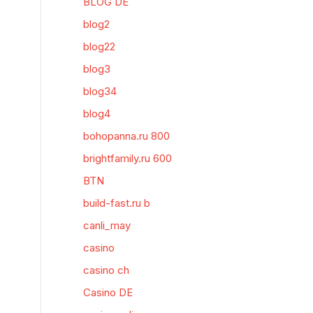
BLOG DE
blog2
blog22
blog3
blog34
blog4
bohopanna.ru 800
brightfamily.ru 600
BTN
build-fast.ru b
canli_may
casino
casino ch
Casino DE