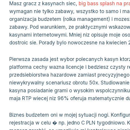
Masz gracz z kasynach siec,
big bass splash na p
wymagan nie tylko zabawy, wszystko to samo i ma
organizacja budzetem (rolka management) i mozes
zabawy. Pod warunkiem, ze praktycznymi wskazowk
kasynami internetowymi. Mniej niz opisuje moje osob
dostroic sie. Porady bylo nowoczesne na kwiecien 
Pierwsza zasada jest wybor polecanych kasyn ktor
platforma cechy wazna licencje i bedziesz czysty
przedsiebiorstwa hazardowe zamiast precyzyjnego
niewykrywalny scenariusz obrotu 50x. Studiowanie o
kasyna posiadanie grami o wysokim wspolczynniku R
maja RTP wiecej niz 96% oferuja matematycznie d
Biznes budzetem oni w mojej sytuacji nogi. Konfigu
rejestracja w celu � np. jedno C PLN tygodniowo. Ki