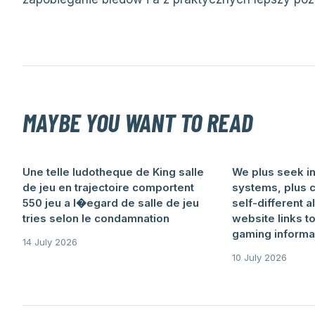
MAYBE YOU WANT TO READ
Une telle ludotheque de King salle
We plus seek in
de jeu en trajectoire comportent
systems, plus c
550 jeu a l�egard de salle de jeu
self-different a
tries selon le condamnation
website links t
gaming informa
14 July 2026
10 July 2026