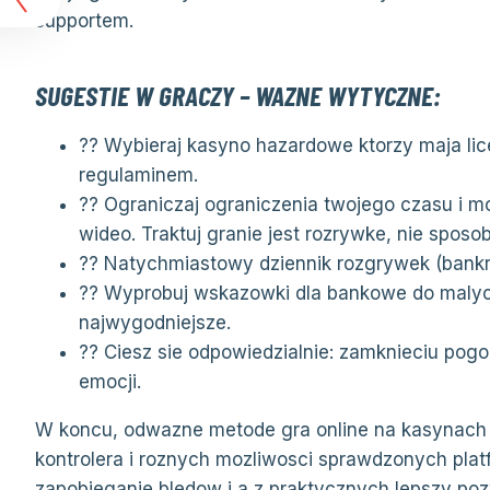
t
supportem.
SUGESTIE W GRACZY – WAZNE WYTYCZNE:
?? Wybieraj kasyno hazardowe ktorzy maja lic
regulaminem.
?? Ograniczaj ograniczenia twojego czasu i 
wideo. Traktuj granie jest rozrywke, nie spos
?? Natychmiastowy dziennik rozgrywek (bank
?? Wyprobuj wskazowki dla bankowe do malych
najwygodniejsze.
?? Ciesz sie odpowiedzialnie: zamknieciu pog
emocji.
W koncu, odwazne metode gra online na kasynach s
kontrolera i roznych mozliwosci sprawdzonych plat
zapobieganie bledow i a z praktycznych lepszy poz