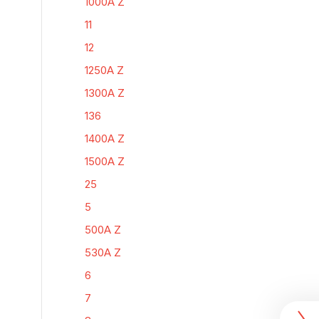
1000A Z
11
12
1250A Z
1300A Z
136
1400A Z
1500A Z
25
5
500A Z
530A Z
6
7