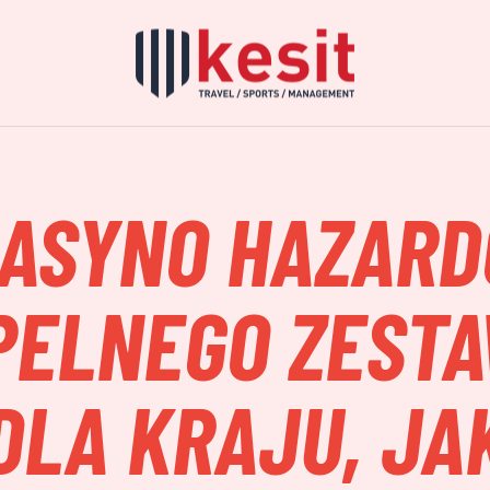
KASYNO HAZARD
PELNEGO ZESTA
DLA KRAJU, JA