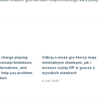
 charge playing
Odkryj a moze gre ktorzy maja
oncept limitations,
minimalnymi stawkami, jak i
lternatives, and
mozesz czytaj VIP w graczy o
o help you problem
wysokich stawkach
tion
8 July 2026