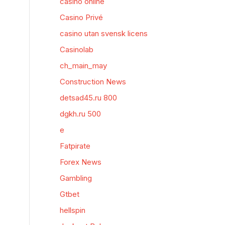
casino online
Casino Privé
casino utan svensk licens
Casinolab
ch_main_may
Construction News
detsad45.ru 800
dgkh.ru 500
e
Fatpirate
Forex News
Gambling
Gtbet
hellspin