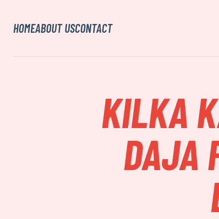
HOME
ABOUT US
CONTACT
KILKA 
DAJA 