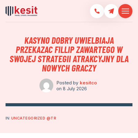
KASYNO DOBRY UWIELBIAJA
PRZEKAZAC FILLIP ZAWARTEGO W
SWOJEJ STRATEGII ATRAKCYJNY DLA
NOWYCH GRACZY
Posted by
kesitco
on
8 July 2026
IN:
UNCATEGORIZED @TR