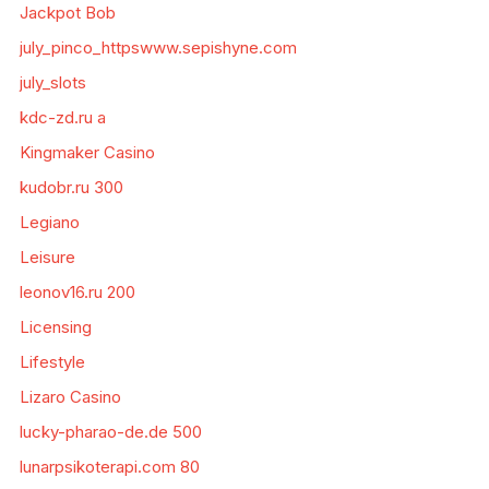
Jackpot Bob
july_pinco_httpswww.sepishyne.com
july_slots
kdc-zd.ru a
Kingmaker Casino
kudobr.ru 300
Legiano
Leisure
leonov16.ru 200
Licensing
Lifestyle
Lizaro Casino
lucky-pharao-de.de 500
lunarpsikoterapi.com 80