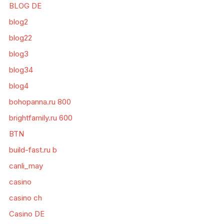
BLOG DE
blog2
blog22
blog3
blog34
blog4
bohopanna.ru 800
brightfamily.ru 600
BTN
build-fast.ru b
canli_may
casino
casino ch
Casino DE