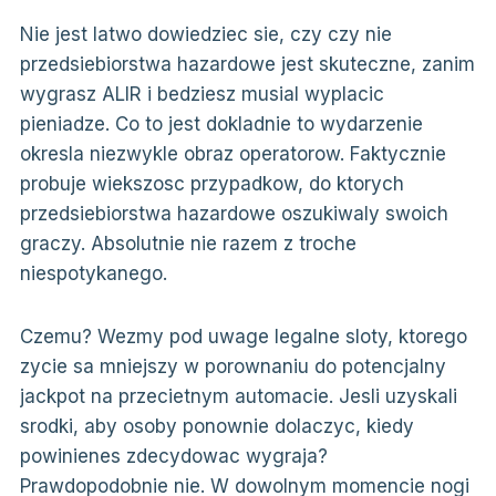
Nie jest latwo dowiedziec sie, czy czy nie
przedsiebiorstwa hazardowe jest skuteczne, zanim
wygrasz ALIR i bedziesz musial wyplacic
pieniadze. Co to jest dokladnie to wydarzenie
okresla niezwykle obraz operatorow. Faktycznie
probuje wiekszosc przypadkow, do ktorych
przedsiebiorstwa hazardowe oszukiwaly swoich
graczy. Absolutnie nie razem z troche
niespotykanego.
Czemu? Wezmy pod uwage legalne sloty, ktorego
zycie sa mniejszy w porownaniu do potencjalny
jackpot na przecietnym automacie. Jesli uzyskali
srodki, aby osoby ponownie dolaczyc, kiedy
powinienes zdecydowac wygraja?
Prawdopodobnie nie. W dowolnym momencie nogi