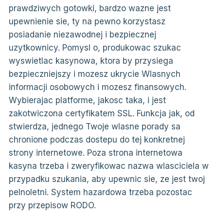
prawdziwych gotowki, bardzo wazne jest
upewnienie sie, ty na pewno korzystasz
posiadanie niezawodnej i bezpiecznej
uzytkownicy. Pomysl o, produkowac szukac
wyswietlac kasynowa, ktora by przysiega
bezpieczniejszy i mozesz ukrycie Wlasnych
informacji osobowych i mozesz finansowych.
Wybierajac platforme, jakosc taka, i jest
zakotwiczona certyfikatem SSL. Funkcja jak, od
stwierdza, jednego Twoje wlasne porady sa
chronione podczas dostepu do tej konkretnej
strony internetowe. Poza strona internetowa
kasyna trzeba i zweryfikowac nazwa wlasciciela w
przypadku szukania, aby upewnic sie, ze jest twoj
pelnoletni. System hazardowa trzeba pozostac
przy przepisow RODO.