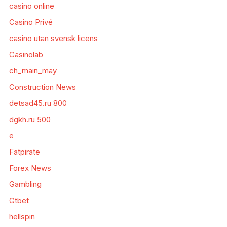
casino online
Casino Privé
casino utan svensk licens
Casinolab
ch_main_may
Construction News
detsad45.ru 800
dgkh.ru 500
e
Fatpirate
Forex News
Gambling
Gtbet
hellspin