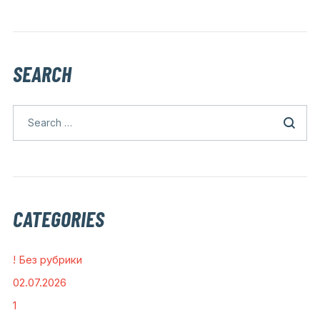
SEARCH
CATEGORIES
! Без рубрики
02.07.2026
1