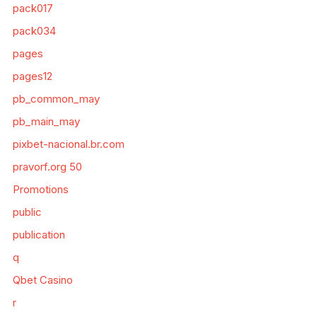
pack017
pack034
pages
pages12
pb_common_may
pb_main_may
pixbet-nacional.br.com
pravorf.org 50
Promotions
public
publication
q
Qbet Casino
r