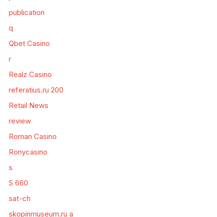
publication
q
Qbet Casino
r
Realz Casino
referatius.ru 200
Retail News
review
Roman Casino
Ronycasino
s
S 660
sat-ch
skopinmuseum.ru a