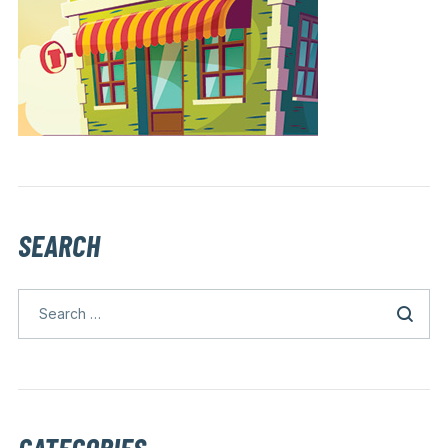
SEARCH