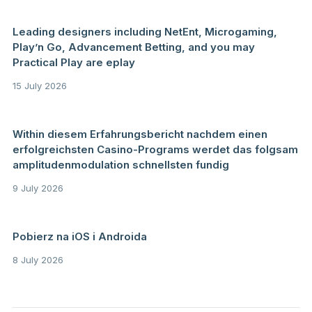
Leading designers including NetEnt, Microgaming,
Play’n Go, Advancement Betting, and you may
Practical Play are eplay
15 July 2026
Within diesem Erfahrungsbericht nachdem einen
erfolgreichsten Casino-Programs werdet das folgsam
amplitudenmodulation schnellsten fundig
9 July 2026
Pobierz na iOS i Androida
8 July 2026