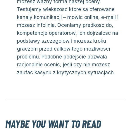
mozesz wazny forma naszej oceny.
Testujemy wiekszosc ktore sa oferowane
kanaly komunikacji – mowic online, e-mail i
mozesz infolinie. Oceniamy predkosc do,
kompetencje operatorow, ich dojrzalosc na
podstawy szczegolow i mozesz kroku
graczom przed calkowitego mozliwosci
problemu. Podobne podejscie pozwala
racjonalnie ocenic, jesli czy nie mozesz
zaufac kasynu z krytycznych sytuacjach.
MAYBE YOU WANT TO READ