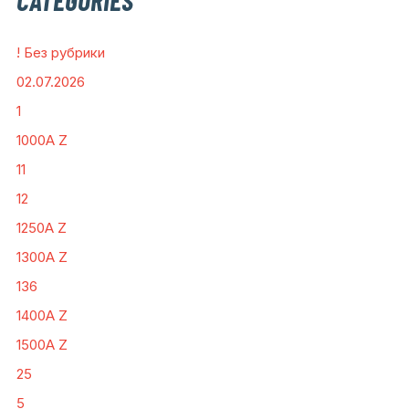
CATEGORIES
! Без рубрики
02.07.2026
1
1000A Z
11
12
1250A Z
1300A Z
136
1400A Z
1500A Z
25
5