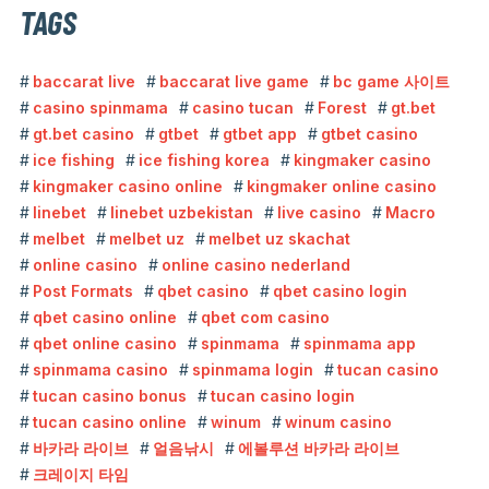
TAGS
baccarat live
baccarat live game
bc game 사이트
casino spinmama
casino tucan
Forest
gt.bet
gt.bet casino
gtbet
gtbet app
gtbet casino
ice fishing
ice fishing korea
kingmaker casino
kingmaker casino online
kingmaker online casino
linebet
linebet uzbekistan
live casino
Macro
melbet
melbet uz
melbet uz skachat
online casino
online casino nederland
Post Formats
qbet casino
qbet casino login
qbet casino online
qbet com casino
qbet online casino
spinmama
spinmama app
spinmama casino
spinmama login
tucan casino
tucan casino bonus
tucan casino login
tucan casino online
winum
winum casino
바카라 라이브
얼음낚시
에볼루션 바카라 라이브
크레이지 타임