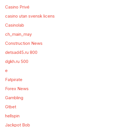
Casino Privé
casino utan svensk licens
Casinolab
ch_main_may
Construction News
detsad45.ru 800
dgkh.ru 500
e
Fatpirate
Forex News
Gambling
Gtbet
hellspin
Jackpot Bob