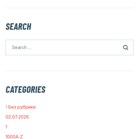
SEARCH
CATEGORIES
! Без рубрики
02.07.2026
1
1000A Z