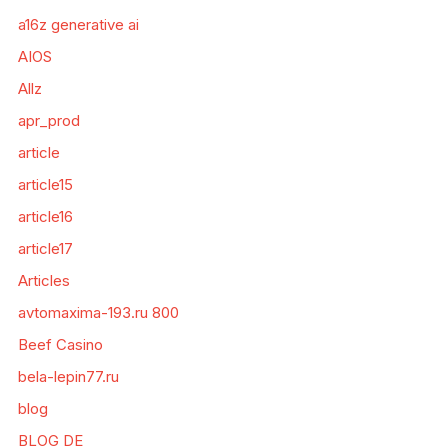
a16z generative ai
AIOS
Allz
apr_prod
article
article15
article16
article17
Articles
avtomaxima-193.ru 800
Beef Casino
bela-lepin77.ru
blog
BLOG DE