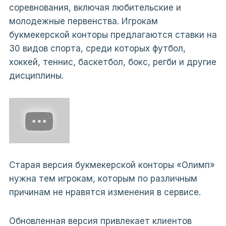
соревнования, включая любительские и
молодежные первенства. Игрокам
букмекерской конторы предлагаются ставки на
30 видов спорта, среди которых футбол,
хоккей, теннис, баскетбол, бокс, регби и другие
дисциплины.
Старая версия букмекерской конторы «Олимп»
нужна тем игрокам, которым по различным
причинам не нравятся изменения в сервисе.
Обновленная версия привлекает клиентов