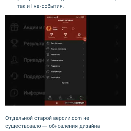
так и live-события.
Отдельной старой версии.com не
существовало — обновления дизайна