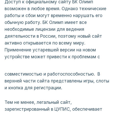
Доступ к официальному сайту БК Олимп
возможен в любое время. Однако технические
работы и сбои могут временно нарушать его
обычную работу. БК Олимп имеет все
необходимые лицензии для ведения
деятельности в России, поэтому новый сайт
активно открывается по всему миру.
Применение устаревшей версии на новом
устройстве может привести к проблемам с
совместимостью и работоспособностью.
В
верхней части сайта представлены игры, слоты
и кнопка для регистрации.
Тем не менее, легальный сайт,
зарегистрированный в ЦУПИС, обеспечивает