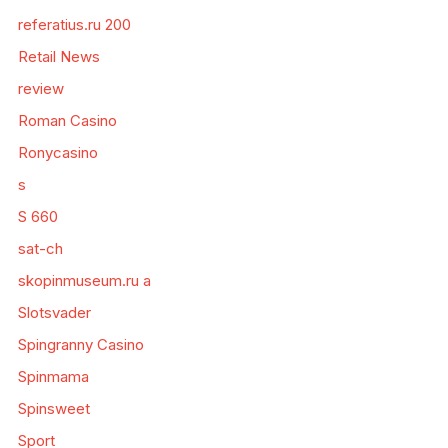
referatius.ru 200
Retail News
review
Roman Casino
Ronycasino
s
S 660
sat-ch
skopinmuseum.ru a
Slotsvader
Spingranny Casino
Spinmama
Spinsweet
Sport