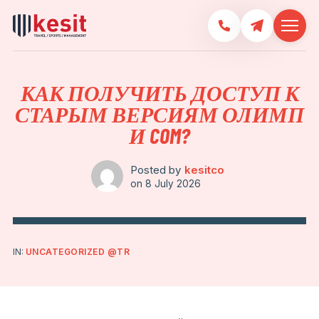
КАК ПОЛУЧИТЬ ДОСТУП К
СТАРЫМ ВЕРСИЯМ ОЛИМП
И COM?
Posted by
kesitco
on
8 July 2026
IN:
UNCATEGORIZED @TR