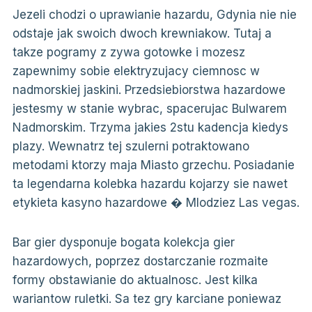
Jezeli chodzi o uprawianie hazardu, Gdynia nie nie
odstaje jak swoich dwoch krewniakow. Tutaj a
takze pogramy z zywa gotowke i mozesz
zapewnimy sobie elektryzujacy ciemnosc w
nadmorskiej jaskini. Przedsiebiorstwa hazardowe
jestesmy w stanie wybrac, spacerujac Bulwarem
Nadmorskim. Trzyma jakies 2stu kadencja kiedys
plazy. Wewnatrz tej szulerni potraktowano
metodami ktorzy maja Miasto grzechu. Posiadanie
ta legendarna kolebka hazardu kojarzy sie nawet
etykieta kasyno hazardowe � Mlodziez Las vegas.
Bar gier dysponuje bogata kolekcja gier
hazardowych, poprzez dostarczanie rozmaite
formy obstawianie do aktualnosc. Jest kilka
wariantow ruletki. Sa tez gry karciane poniewaz