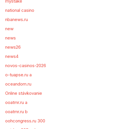
mystake
national casino
nbanews.ru
new
news
news26
news4
novos-casinos-2026
o-tuapse.ru a
oceandom.ru
Online stávkovanie
ooatmr.ru a
ooatmr.ru b
oohcongress.ru 300