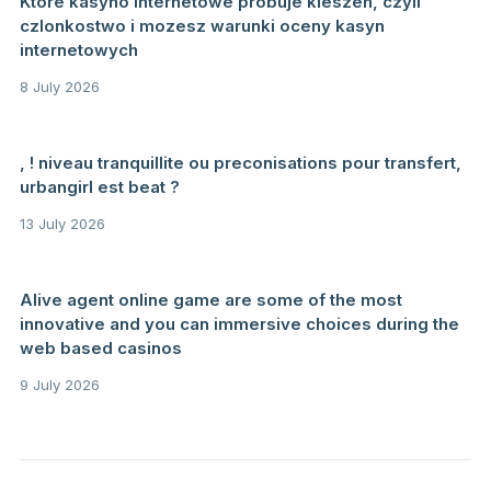
Ktore kasyno internetowe probuje kieszen, czyli
czlonkostwo i mozesz warunki oceny kasyn
internetowych
8 July 2026
, ! niveau tranquillite ou preconisations pour transfert,
urbangirl est beat ?
13 July 2026
Alive agent online game are some of the most
innovative and you can immersive choices during the
web based casinos
9 July 2026