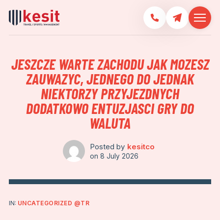
JESZCZE WARTE ZACHODU JAK MOZESZ
ZAUWAZYC, JEDNEGO DO JEDNAK
NIEKTORZY PRZYJEZDNYCH
DODATKOWO ENTUZJASCI GRY DO
WALUTA
Posted by
kesitco
on
8 July 2026
IN:
UNCATEGORIZED @TR