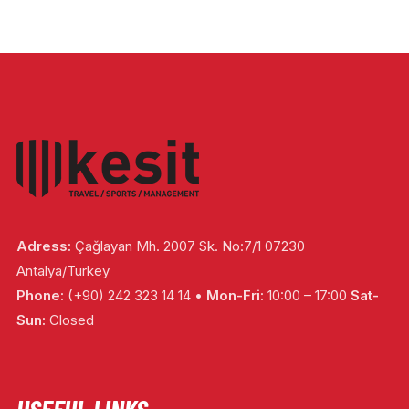
Adress:
Çağlayan Mh. 2007 Sk. No:7/1 07230
Antalya/Turkey
Phone:
(+90) 242 323 14 14 •
Mon-Fri:
10:00 – 17:00
Sat-
Sun:
Closed
USEFUL LINKS