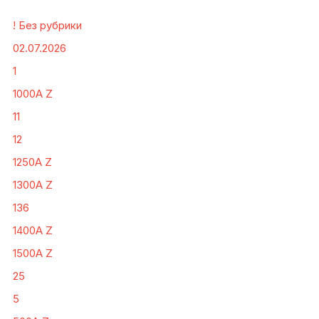
! Без рубрики
02.07.2026
1
1000A Z
11
12
1250A Z
1300A Z
136
1400A Z
1500A Z
25
5