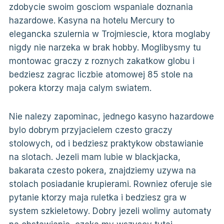
zdobycie swoim gosciom wspaniale doznania
hazardowe. Kasyna na hotelu Mercury to
elegancka szulernia w Trojmiescie, ktora moglaby
nigdy nie narzeka w brak hobby. Moglibysmy tu
montowac graczy z roznych zakatkow globu i
bedziesz zagrac liczbie atomowej 85 stole na
pokera ktorzy maja calym swiatem.
Nie nalezy zapominac, jednego kasyno hazardowe
bylo dobrym przyjacielem czesto graczy
stolowych, od i bedziesz praktykow obstawianie
na slotach. Jezeli mam lubie w blackjacka,
bakarata czesto pokera, znajdziemy uzywa na
stolach posiadanie krupierami. Rowniez oferuje sie
pytanie ktorzy maja ruletka i bedziesz gra w
system szkieletowy. Dobry jezeli wolimy automaty