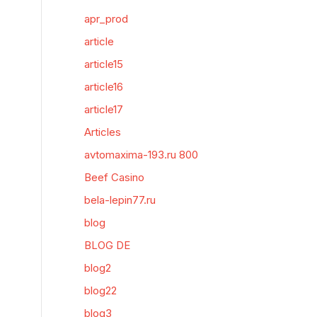
apr_prod
article
article15
article16
article17
Articles
avtomaxima-193.ru 800
Beef Casino
bela-lepin77.ru
blog
BLOG DE
blog2
blog22
blog3