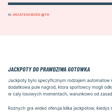
IN:
UNCATEGORIZED @TR
JACKPOTY DO PRAWDZIWA GOTOWKA
Jackpoty bylo specyficznym rodzajem automatow na
dodatkowa pule nagrod, ktora sportowcy mogli odkr
w caly losowych momentach, warunkowo od zasad
Roznych gra wideo oferuja kilka jackpotow, kiedys 