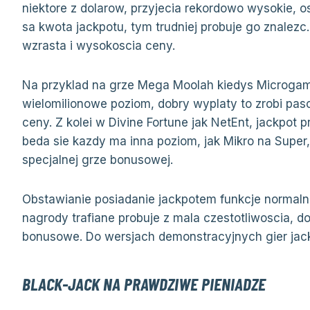
niektore z dolarow, przyjecia rekordowo wysokie, 
sa kwota jackpotu, tym trudniej probuje go znalezc
wzrasta i wysokoscia ceny.
Na przyklad na grze Mega Moolah kiedys Microgam
wielomilionowe poziom, dobry wyplaty to zrobi pa
ceny. Z kolei w Divine Fortune jak NetEnt, jackpot 
beda sie kazdy ma inna poziom, jak Mikro na Super
specjalnej grze bonusowej.
Obstawianie posiadanie jackpotem funkcje normaln
nagrody trafiane probuje z mala czestotliwoscia, d
bonusowe. Do wersjach demonstracyjnych gier jac
BLACK-JACK NA PRAWDZIWE PIENIADZE