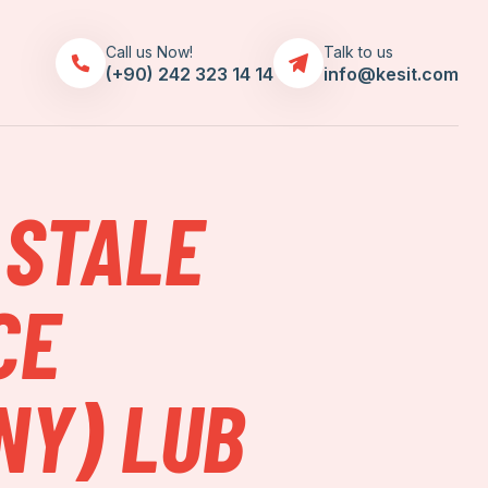
Call us Now!
Talk to us
(+90) 242 323 14 14
info@kesit.com
 STALE
CE
NY) LUB