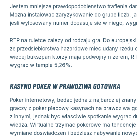
Jestem mniejsze prawdopodobienstwo trafienia dan
Mozna instalowac zaryzykowanie do grupe liczb, ja
jesli wylosowany numer dopasuje sie w niego, wygr
RTP na ruletce zalezy od rodzaju gra. Do europejsk
ze przedsiebiorstwa hazardowe miec udany rzedu 
wiecej bukszpan ktorzy maja podwojnym zerem, RT
wygrac w tempie 5,26%.
KASYNO POKER W PRAWDZIWA GOTOWKA
Poker internetowy, bedac jedna z najbardziej znan
graczy z poker piecowy kasynach na prawdziwa got
z innymi, jednak byc wlasciwie spotkanie wygrac 
wiedza. Wirtualne trzymac pokerowe ma tendencje 
wymiane doswiadczen i bedziesz nabywanie nowyc