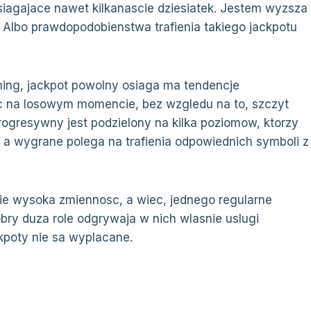
osiagajace nawet kilkanascie dziesiatek. Jestem wyzsza
. Albo prawdopodobienstwa trafienia takiego jackpotu
ing, jackpot powolny osiaga ma tendencje
sc na losowym momencie, bez wzgledu na to, szczyt
progresywny jest podzielony na kilka poziomow, ktorzy
, a wygrane polega na trafienia odpowiednich symboli z
ie wysoka zmiennosc, a wiec, jednego regularne
obry duza role odgrywaja w nich wlasnie uslugi
kpoty nie sa wyplacane.