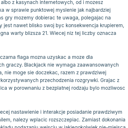
 albo z kasynach internetowych, od i mozesz
ka w sprawie punktowej myslenie jak najbardziej
czas gry mozemy dobierac te uwaga, polegajac na
acy jest nawet blisko swoj byc konsekwencja krupierem,
na warty blizsza 21. Wiecej niz tej liczby oznacza
o czarna flaga mozna uzyskac a moze dla
ch graczy. Blackjack nie wymaga zaawansowanych
a, nie moge sie doczekac, razem z prawdziwej
wykorzystywanych przechodzenia rozgrywki. Grajac z
ica w porownaniu z bezplatnej rodzaju bylo mozliwosc
iecej nastawienie i interakcje posiadanie prawdziwym
ilem, nalezy wplacic rozszczepiac. Zamiast dokonania
akladu podazaniu wejsciu w jakiegokolwiek nie-miejsca.