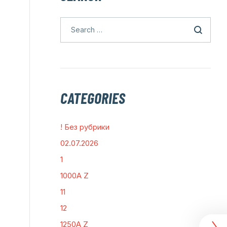
CATEGORIES
! Без рубрики
02.07.2026
1
1000A Z
11
12
1250A Z