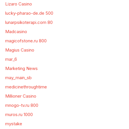
Lizaro Casino
lucky-pharao-de.de 500
lunarpsikoterapi.com 80
Madcasino
magicofstone.ru 800
Magius Casino
mar_6
Marketing News
may_main_sb
medicinethroughtime
Millioner Casino
mnogo-tv.ru 800
muros.ru 1000
mystake