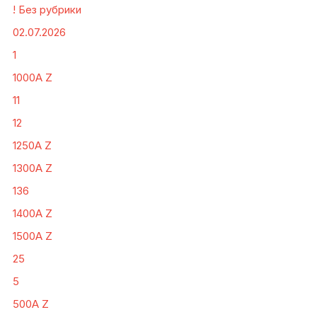
! Без рубрики
02.07.2026
1
1000A Z
11
12
1250A Z
1300A Z
136
1400A Z
1500A Z
25
5
500A Z