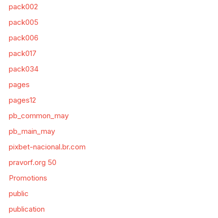
pack002
pack005
pack006
pack017
pack034
pages
pages12
pb_common_may
pb_main_may
pixbet-nacional.br.com
pravorf.org 50
Promotions
public
publication