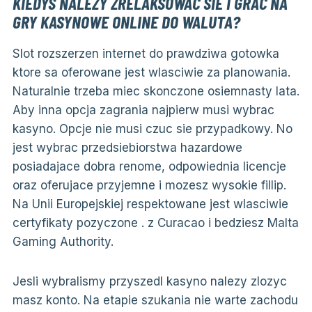
KIEDYS NALEZY ZRELAKSOWAC SIE I GRAC NA
GRY KASYNOWE ONLINE DO WALUTA?
Slot rozszerzen internet do prawdziwa gotowka
ktore sa oferowane jest wlasciwie za planowania.
Naturalnie trzeba miec skonczone osiemnasty lata.
Aby inna opcja zagrania najpierw musi wybrac
kasyno. Opcje nie musi czuc sie przypadkowy. No
jest wybrac przedsiebiorstwa hazardowe
posiadajace dobra renome, odpowiednia licencje
oraz oferujace przyjemne i mozesz wysokie fillip.
Na Unii Europejskiej respektowane jest wlasciwie
certyfikaty pozyczone . z Curacao i bedziesz Malta
Gaming Authority.
Jesli wybralismy przyszedl kasyno nalezy zlozyc
masz konto. Na etapie szukania nie warte zachodu