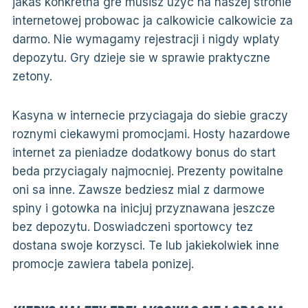
jakas konkretna gre musisz uzyc na naszej stronie
internetowej probowac ja calkowicie calkowicie za
darmo. Nie wymagamy rejestracji i nigdy wplaty
depozytu. Gry dzieje sie w sprawie praktyczne
zetony.
Kasyna w internecie przyciagaja do siebie graczy
roznymi ciekawymi promocjami. Hosty hazardowe
internet za pieniadze dodatkowy bonus do start
beda przyciagaly najmocniej. Prezenty powitalne
oni sa inne. Zawsze bedziesz mial z darmowe
spiny i gotowka na inicjuj przyznawana jeszcze
bez depozytu. Doswiadczeni sportowcy tez
dostana swoje korzysci. Te lub jakiekolwiek inne
promocje zawiera tabela ponizej.