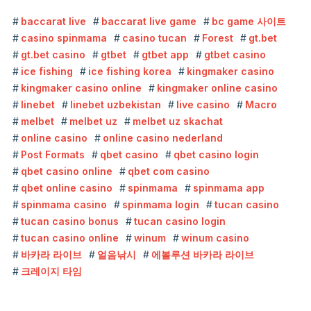
baccarat live
baccarat live game
bc game 사이트
casino spinmama
casino tucan
Forest
gt.bet
gt.bet casino
gtbet
gtbet app
gtbet casino
ice fishing
ice fishing korea
kingmaker casino
kingmaker casino online
kingmaker online casino
linebet
linebet uzbekistan
live casino
Macro
melbet
melbet uz
melbet uz skachat
online casino
online casino nederland
Post Formats
qbet casino
qbet casino login
qbet casino online
qbet com casino
qbet online casino
spinmama
spinmama app
spinmama casino
spinmama login
tucan casino
tucan casino bonus
tucan casino login
tucan casino online
winum
winum casino
바카라 라이브
얼음낚시
에볼루션 바카라 라이브
크레이지 타임