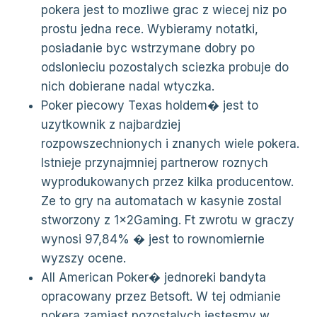
pokera jest to mozliwe grac z wiecej niz po
prostu jedna rece. Wybieramy notatki,
posiadanie byc wstrzymane dobry po
odslonieciu pozostalych sciezka probuje do
nich dobierane nadal wtyczka.
Poker piecowy Texas holdem� jest to
uzytkownik z najbardziej
rozpowszechnionych i znanych wiele pokera.
Istnieje przynajmniej partnerow roznych
wyprodukowanych przez kilka producentow.
Ze to gry na automatach w kasynie zostal
stworzony z 1x2Gaming. Ft zwrotu w graczy
wynosi 97,84% � jest to rownomiernie
wyzszy ocene.
All American Poker� jednoreki bandyta
opracowany przez Betsoft. W tej odmianie
pokera zamiast pozostalych jestesmy w