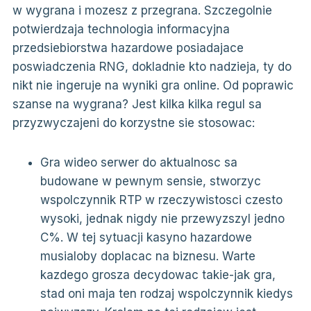
w wygrana i mozesz z przegrana. Szczegolnie
potwierdzaja technologia informacyjna
przedsiebiorstwa hazardowe posiadajace
poswiadczenia RNG, dokladnie kto nadzieja, ty do
nikt nie ingeruje na wyniki gra online. Od poprawic
szanse na wygrana? Jest kilka kilka regul sa
przyzwyczajeni do korzystne sie stosowac:
Gra wideo serwer do aktualnosc sa
budowane w pewnym sensie, stworzyc
wspolczynnik RTP w rzeczywistosci czesto
wysoki, jednak nigdy nie przewyzszyl jedno
C%. W tej sytuacji kasyno hazardowe
musialoby doplacac na biznesu. Warte
kazdego grosza decydowac takie-jak gra,
stad oni maja ten rodzaj wspolczynnik kiedys