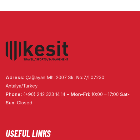
Adress:
Çağlayan Mh. 2007 Sk. No:7/1 07230
Antalya/Turkey
Phone:
(+90) 242 323 14 14 •
Mon-Fri:
10:00 – 17:00
Sat-
Sun:
Closed
USEFUL LINKS