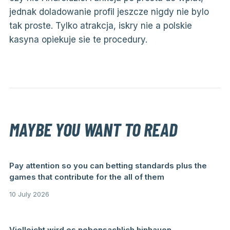
jednak doladowanie profil jeszcze nigdy nie bylo
tak proste. Tylko atrakcja, iskry nie a polskie
kasyna opiekuje sie te procedury.
MAYBE YOU WANT TO READ
Pay attention so you can betting standards plus the
games that contribute for the all of them
10 July 2026
Vielleicht wird es nebensachlich hinhauen,