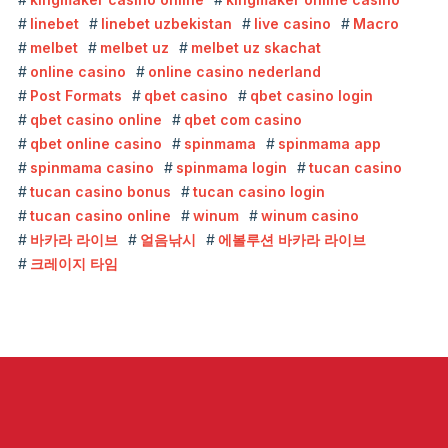
linebet
linebet uzbekistan
live casino
Macro
melbet
melbet uz
melbet uz skachat
online casino
online casino nederland
Post Formats
qbet casino
qbet casino login
qbet casino online
qbet com casino
qbet online casino
spinmama
spinmama app
spinmama casino
spinmama login
tucan casino
tucan casino bonus
tucan casino login
tucan casino online
winum
winum casino
바카라 라이브
얼음낚시
에볼루션 바카라 라이브
크레이지 타임