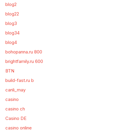
blog2
blog22
blog3
blog34
blog4
bohopanna.ru 800
brightfamily.ru 600
BTN
build-fast.ru b
canli_may
casino
casino ch
Casino DE
casino online