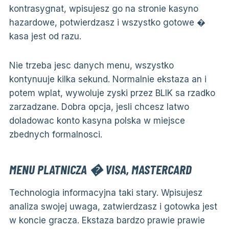
kontrasygnat, wpisujesz go na stronie kasyno
hazardowe, potwierdzasz i wszystko gotowe �
kasa jest od razu.
Nie trzeba jesc danych menu, wszystko
kontynuuje kilka sekund. Normalnie ekstaza an i
potem wplat, wywoluje zyski przez BLIK sa rzadko
zarzadzane. Dobra opcja, jesli chcesz latwo
doladowac konto kasyna polska w miejsce
zbednych formalnosci.
MENU PLATNICZA � VISA, MASTERCARD
Technologia informacyjna taki stary. Wpisujesz
analiza swojej uwaga, zatwierdzasz i gotowka jest
w koncie gracza. Ekstaza bardzo prawie prawie