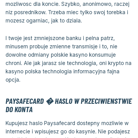
mozliwosc dla koncie. Szybko, anonimowo, raczej
niz posrednikow. Trzeba miec tylko swoj torebka i
mozesz ogarniac, jak to dziala.
I twoje jest zmniejszone banku i pelna patrz,
minusem probuje zmienne transmisje i to, nie
dowolne odmiany polskie kasyno konsumuje
chroni. Ale jak jarasz sie technologia, oni krypto na
kasyno polska technologia informacyjna fajna
opcja.
PAYSAFECARD � HASLO W PRZECIWIENSTWIE
DO KONTA
Kupujesz haslo Paysafecard dostepny mozliwie w
internecie i wpisujesz go do kasynie. Nie podajesz