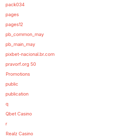
pack034
pages
pages12
pb_common_may
pb_main_may
pixbet-nacional.br.com
pravorf.org 50
Promotions
public
publication
q
Qbet Casino
r
Realz Casino