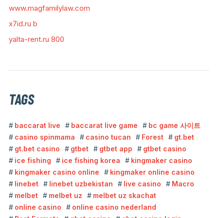
www.magfamilylaw.com
x7id.ru b
yalta-rent.ru 800
TAGS
baccarat live
baccarat live game
bc game 사이트
casino spinmama
casino tucan
Forest
gt.bet
gt.bet casino
gtbet
gtbet app
gtbet casino
ice fishing
ice fishing korea
kingmaker casino
kingmaker casino online
kingmaker online casino
linebet
linebet uzbekistan
live casino
Macro
melbet
melbet uz
melbet uz skachat
online casino
online casino nederland