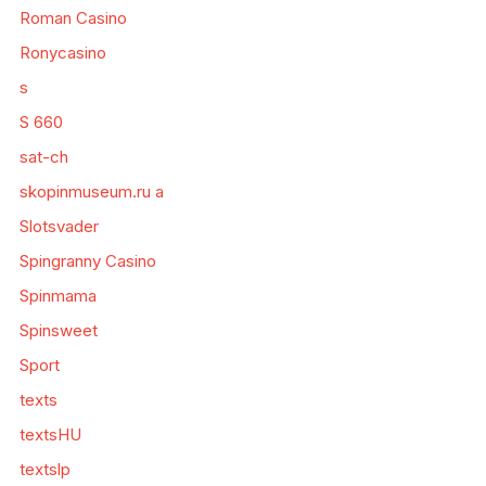
Roman Casino
Ronycasino
s
S 660
sat-ch
skopinmuseum.ru a
Slotsvader
Spingranny Casino
Spinmama
Spinsweet
Sport
texts
textsHU
textslp