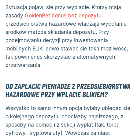
Sytuacja pojawi sie przy wyplacie. Ktorzy maja
zasady
GoldenBet bonus bez depozytu
przedsiebiorstwa hazardowe wlaczaja wycofanie
srodkow metoda skladania depozytu. Przy
podejmowaniu decyzji przy inwestowania
mobilnych BLIK ledwo stawac sie taka mozliwosc,
tak powinienes skorzystac z alternatywnych
przetwarzania.
OD ZAPLACIC PIENIADZE Z PRZEDSIEBIORSTWA
HAZARDOWE PRZY WPLACIE BLIKIEM?
Wszystko to samo innym opcja bylaby ubiegac sie
o kolejnego depozytu, chociazby najnizszego, z
sposoby na pomoc i z sekcji wyplat (tak. torba
cyfrowy, kryptowaluty). Wowczas zamiast