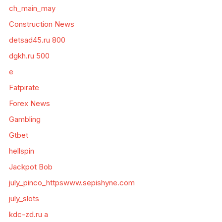
ch_main_may
Construction News
detsad45.ru 800
dgkh.ru 500
e
Fatpirate
Forex News
Gambling
Gtbet
hellspin
Jackpot Bob
july_pinco_httpswww.sepishyne.com
july_slots
kdc-zd.ru a