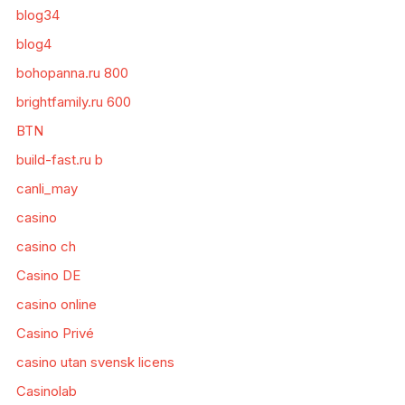
blog34
blog4
bohopanna.ru 800
brightfamily.ru 600
BTN
build-fast.ru b
canli_may
casino
casino ch
Casino DE
casino online
Casino Privé
casino utan svensk licens
Casinolab