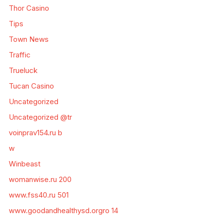
Thor Casino
Tips
Town News
Traffic
Trueluck
Tucan Casino
Uncategorized
Uncategorized @tr
voinprav154.ru b
w
Winbeast
womanwise.ru 200
www.fss40.ru 501
www.goodandhealthysd.orgro 14