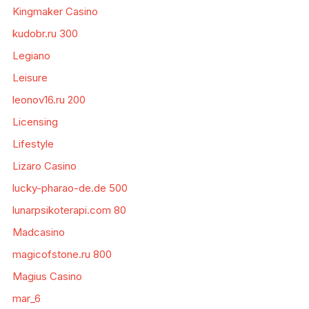
Kingmaker Casino
kudobr.ru 300
Legiano
Leisure
leonov16.ru 200
Licensing
Lifestyle
Lizaro Casino
lucky-pharao-de.de 500
lunarpsikoterapi.com 80
Madcasino
magicofstone.ru 800
Magius Casino
mar_6