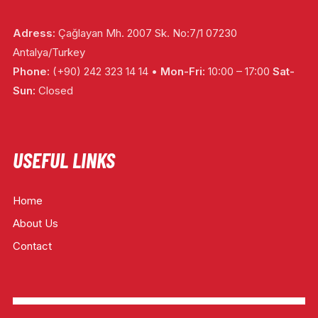
Adress:
Çağlayan Mh. 2007 Sk. No:7/1 07230
Antalya/Turkey
Phone:
(+90) 242 323 14 14 •
Mon-Fri:
10:00 – 17:00
Sat-
Sun:
Closed
USEFUL LINKS
Home
About Us
Contact