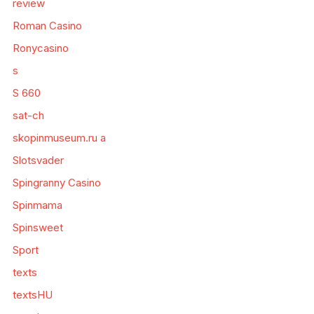
review
Roman Casino
Ronycasino
s
S 660
sat-ch
skopinmuseum.ru a
Slotsvader
Spingranny Casino
Spinmama
Spinsweet
Sport
texts
textsHU