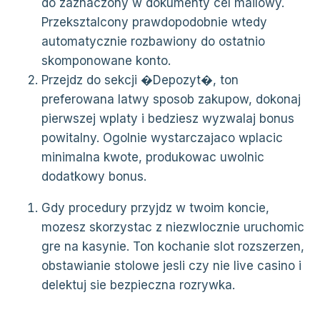
do zaznaczony w dokumenty cel mailowy.
Przeksztalcony prawdopodobnie wtedy
automatycznie rozbawiony do ostatnio
skomponowane konto.
Przejdz do sekcji �Depozyt�, ton
preferowana latwy sposob zakupow, dokonaj
pierwszej wplaty i bedziesz wyzwalaj bonus
powitalny. Ogolnie wystarczajaco wplacic
minimalna kwote, produkowac uwolnic
dodatkowy bonus.
Gdy procedury przyjdz w twoim koncie,
mozesz skorzystac z niezwlocznie uruchomic
gre na kasynie. Ton kochanie slot rozszerzen,
obstawianie stolowe jesli czy nie live casino i
delektuj sie bezpieczna rozrywka.