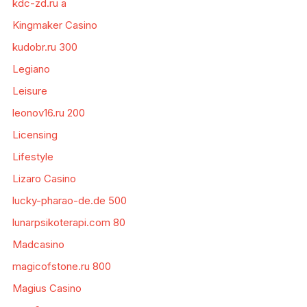
kdc-zd.ru a
Kingmaker Casino
kudobr.ru 300
Legiano
Leisure
leonov16.ru 200
Licensing
Lifestyle
Lizaro Casino
lucky-pharao-de.de 500
lunarpsikoterapi.com 80
Madcasino
magicofstone.ru 800
Magius Casino