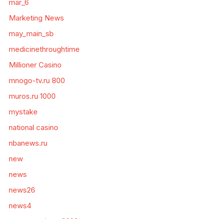
mar_6
Marketing News
may_main_sb
medicinethroughtime
Millioner Casino
mnogo-tv.ru 800
muros.ru 1000
mystake
national casino
nbanews.ru
new
news
news26
news4