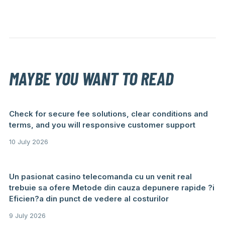
MAYBE YOU WANT TO READ
Check for secure fee solutions, clear conditions and
terms, and you will responsive customer support
10 July 2026
Un pasionat casino telecomanda cu un venit real
trebuie sa ofere Metode din cauza depunere rapide ?i
Eficien?a din punct de vedere al costurilor
9 July 2026