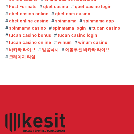
Post Formats
qbet casino
qbet casino login
qbet casino online
qbet com casino
qbet online casino
spinmama
spinmama app
spinmama casino
spinmama login
tucan casino
tucan casino bonus
tucan casino login
tucan casino online
winum
winum casino
바카라 라이브
얼음낚시
에볼루션 바카라 라이브
크레이지 타임