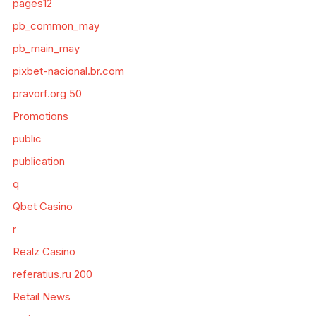
pages12
pb_common_may
pb_main_may
pixbet-nacional.br.com
pravorf.org 50
Promotions
public
publication
q
Qbet Casino
r
Realz Casino
referatius.ru 200
Retail News