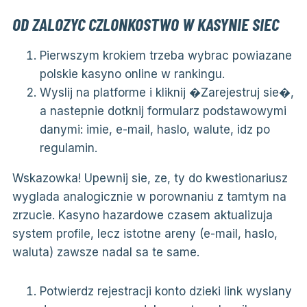
OD ZALOZYC CZLONKOSTWO W KASYNIE SIEC
Pierwszym krokiem trzeba wybrac powiazane
polskie kasyno online w rankingu.
Wyslij na platforme i kliknij �Zarejestruj sie�,
a nastepnie dotknij formularz podstawowymi
danymi: imie, e-mail, haslo, walute, idz po
regulamin.
Wskazowka! Upewnij sie, ze, ty do kwestionariusz
wyglada analogicznie w porownaniu z tamtym na
zrzucie. Kasyno hazardowe czasem aktualizuja
system profile, lecz istotne areny (e-mail, haslo,
waluta) zawsze nadal sa te same.
Potwierdz rejestracji konto dzieki link wyslany