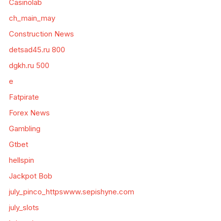
Casinolab
ch_main_may
Construction News
detsad45.ru 800
dgkh.ru 500
e
Fatpirate
Forex News
Gambling
Gtbet
hellspin
Jackpot Bob
july_pinco_httpswww.sepishyne.com
july_slots