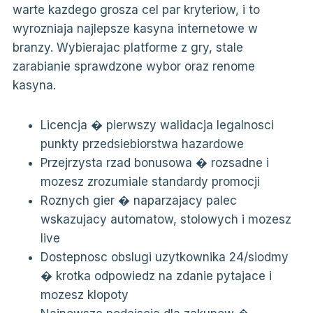
warte kazdego grosza cel par kryteriow, i to
wyrozniaja najlepsze kasyna internetowe w
branzy. Wybierajac platforme z gry, stale
zarabianie sprawdzone wybor oraz renome
kasyna.
Licencja � pierwszy walidacja legalnosci
punkty przedsiebiorstwa hazardowe
Przejrzysta rzad bonusowa � rozsadne i
mozesz zrozumiale standardy promocji
Roznych gier � naparzajacy palec
wskazujacy automatow, stolowych i mozesz
live
Dostepnosc obslugi uzytkownika 24/siodmy
� krotka odpowiedz na zdanie pytajace i
mozesz klopoty