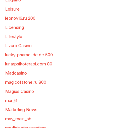
Leisure
leonov16.ru 200
Licensing
Lifestyle
Lizaro Casino
lucky-pharao-de.de 500
lunarpsikoterapi.com 80
Madcasino
magicofstone.ru 800
Magius Casino
mar_6
Marketing News
may_main_sb
medicinethroughtime