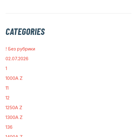
CATEGORIES
! Без рубрики
02.07.2026
1
1000A Z
11
12
1250A Z
1300A Z
136
1400A Z