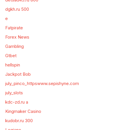
dgkh.ru 500
e
Fatpirate
Forex News
Gambling
Gtbet
hellspin
Jackpot Bob
july_pinco_httpswww.sepishyne.com
july_slots
kdc-zd.ru a
Kingmaker Casino
kudobr.ru 300
Legiano