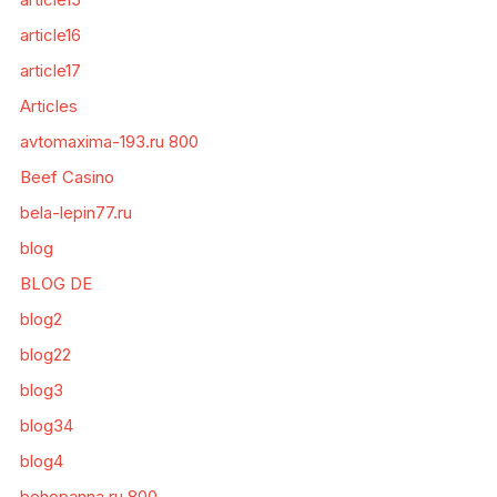
article16
article17
Articles
avtomaxima-193.ru 800
Beef Casino
bela-lepin77.ru
blog
BLOG DE
blog2
blog22
blog3
blog34
blog4
bohopanna.ru 800