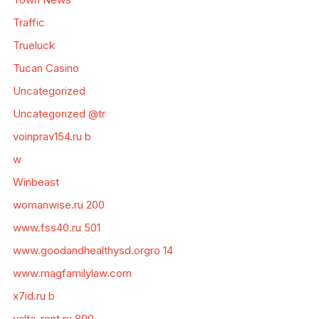
Traffic
Trueluck
Tucan Casino
Uncategorized
Uncategorized @tr
voinprav154.ru b
w
Winbeast
womanwise.ru 200
www.fss40.ru 501
www.goodandhealthysd.orgro 14
www.magfamilylaw.com
x7id.ru b
yalta-rent.ru 800