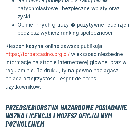
Najnowsze podejscia dla zakupow �
natychmiastowe i bezpieczne wplaty oraz
zyski
Opinie innych graczy � pozytywne recenzje i
bedziesz wybierz ranking spolecznosci
Kieszen kasyna online zawsze publikuja
https://forbetcasino.org.pl/
wiekszosc niezbedne
informacje na stronie internetowej glownej oraz w
regulaminie. To drukuj, ty na pewno naciagacz
oplaca przejrzystosc i esprit de corps
uzytkownikow.
PRZEDSIEBIORSTWA HAZARDOWE POSIADANIE
WAZNA LICENCJA I MOZESZ OFICJALNYM
POZWOLENIEM