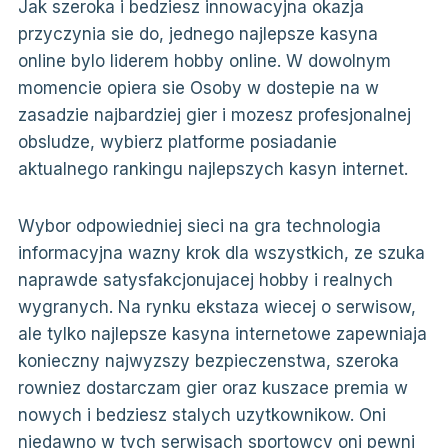
Jak szeroka i bedziesz innowacyjna okazja
przyczynia sie do, jednego najlepsze kasyna
online bylo liderem hobby online. W dowolnym
momencie opiera sie Osoby w dostepie na w
zasadzie najbardziej gier i mozesz profesjonalnej
obsludze, wybierz platforme posiadanie
aktualnego rankingu najlepszych kasyn internet.
Wybor odpowiedniej sieci na gra technologia
informacyjna wazny krok dla wszystkich, ze szuka
naprawde satysfakcjonujacej hobby i realnych
wygranych. Na rynku ekstaza wiecej o serwisow,
ale tylko najlepsze kasyna internetowe zapewniaja
konieczny najwyzszy bezpieczenstwa, szeroka
rowniez dostarczam gier oraz kuszace premia w
nowych i bedziesz stalych uzytkownikow. Oni
niedawno w tych serwisach sportowcy oni pewni