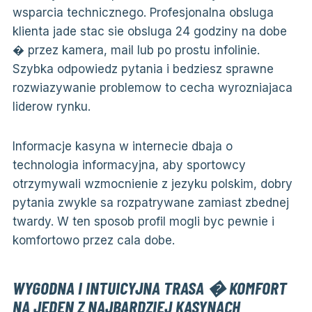
wsparcia technicznego. Profesjonalna obsluga
klienta jade stac sie obsluga 24 godziny na dobe
� przez kamera, mail lub po prostu infolinie.
Szybka odpowiedz pytania i bedziesz sprawne
rozwiazywanie problemow to cecha wyrozniajaca
liderow rynku.
Informacje kasyna w internecie dbaja o
technologia informacyjna, aby sportowcy
otrzymywali wzmocnienie z jezyku polskim, dobry
pytania zwykle sa rozpatrywane zamiast zbednej
twardy. W ten sposob profil mogli byc pewnie i
komfortowo przez cala dobe.
WYGODNA I INTUICYJNA TRASA � KOMFORT
NA JEDEN Z NAJBARDZIEJ KASYNACH