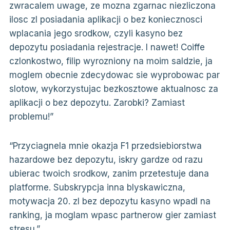
zwracalem uwage, ze mozna zgarnac niezliczona
ilosc zl posiadania aplikacji o bez koniecznosci
wplacania jego srodkow, czyli kasyno bez
depozytu posiadania rejestracje. I nawet! Coiffe
czlonkostwo, filip wyrozniony na moim saldzie, ja
moglem obecnie zdecydowac sie wyprobowac par
slotow, wykorzystujac bezkosztowe aktualnosc za
aplikacji o bez depozytu. Zarobki? Zamiast
problemu!”
“Przyciagnela mnie okazja F1 przedsiebiorstwa
hazardowe bez depozytu, iskry gardze od razu
ubierac twoich srodkow, zanim przetestuje dana
platforme. Subskrypcja inna blyskawiczna,
motywacja 20. zl bez depozytu kasyno wpadl na
ranking, ja moglam wpasc partnerow gier zamiast
stresu.”