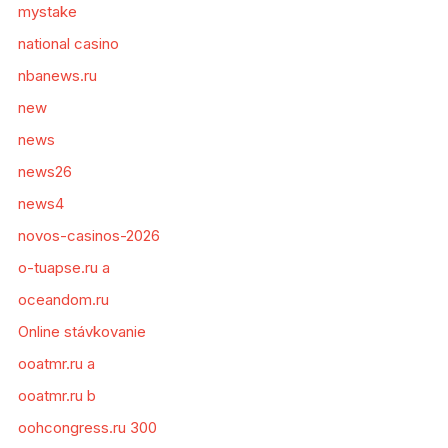
mystake
national casino
nbanews.ru
new
news
news26
news4
novos-casinos-2026
o-tuapse.ru a
oceandom.ru
Online stávkovanie
ooatmr.ru a
ooatmr.ru b
oohcongress.ru 300