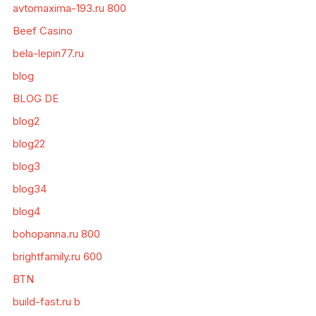
avtomaxima-193.ru 800
Beef Casino
bela-lepin77.ru
blog
BLOG DE
blog2
blog22
blog3
blog34
blog4
bohopanna.ru 800
brightfamily.ru 600
BTN
build-fast.ru b