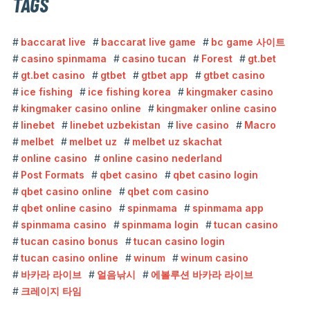
TAGS
baccarat live
baccarat live game
bc game 사이트
casino spinmama
casino tucan
Forest
gt.bet
gt.bet casino
gtbet
gtbet app
gtbet casino
ice fishing
ice fishing korea
kingmaker casino
kingmaker casino online
kingmaker online casino
linebet
linebet uzbekistan
live casino
Macro
melbet
melbet uz
melbet uz skachat
online casino
online casino nederland
Post Formats
qbet casino
qbet casino login
qbet casino online
qbet com casino
qbet online casino
spinmama
spinmama app
spinmama casino
spinmama login
tucan casino
tucan casino bonus
tucan casino login
tucan casino online
winum
winum casino
바카라 라이브
얼음낚시
에볼루션 바카라 라이브
크레이지 타임