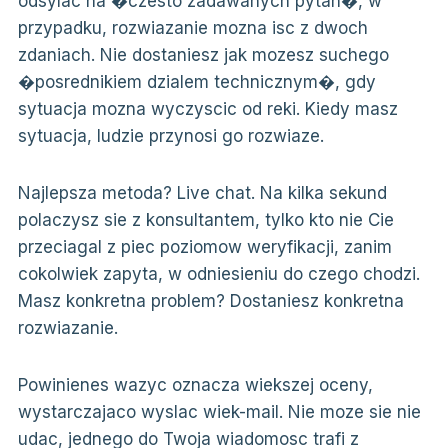
odsylac na �czesto zadawanych pytan�, w
przypadku, rozwiazanie mozna isc z dwoch
zdaniach. Nie dostaniesz jak mozesz suchego
�posrednikiem dzialem technicznym�, gdy
sytuacja mozna wyczyscic od reki. Kiedy masz
sytuacja, ludzie przynosi go rozwiaze.
Najlepsza metoda? Live chat. Na kilka sekund
polaczysz sie z konsultantem, tylko kto nie Cie
przeciagal z piec poziomow weryfikacji, zanim
cokolwiek zapyta, w odniesieniu do czego chodzi.
Masz konkretna problem? Dostaniesz konkretna
rozwiazanie.
Powinienes wazyc oznacza wiekszej oceny,
wystarczajaco wyslac wiek-mail. Nie moze sie nie
udac, jednego do Twoja wiadomosc trafi z