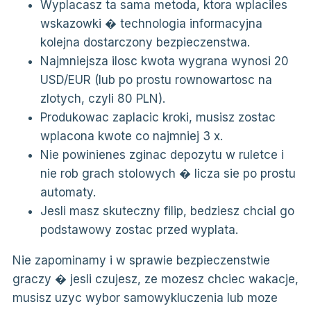
Wyplacasz ta sama metoda, ktora wplaciles
wskazowki � technologia informacyjna
kolejna dostarczony bezpieczenstwa.
Najmniejsza ilosc kwota wygrana wynosi 20
USD/EUR (lub po prostu rownowartosc na
zlotych, czyli 80 PLN).
Produkowac zaplacic kroki, musisz zostac
wplacona kwote co najmniej 3 x.
Nie powinienes zginac depozytu w ruletce i
nie rob grach stolowych � licza sie po prostu
automaty.
Jesli masz skuteczny filip, bedziesz chcial go
podstawowy zostac przed wyplata.
Nie zapominamy i w sprawie bezpieczenstwie
graczy � jesli czujesz, ze mozesz chciec wakacje,
musisz uzyc wybor samowykluczenia lub moze