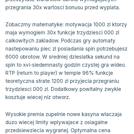
przegrania 30x wartosci bonusu przed wyplata.
Zobaczmy matematyke: motywacja 1000 zl ktorzy
maja wymogiem 30x funkcje trzydziesci 000 zl
calkowitych zakladow. Podczas gry automaty
nastepowaniu piec zl posiadania spin potrzebujesz
6000 obrotow. W sredniej dziesiatka sekund na
spin to xvi-siedemnasty godzin czystej gra wideo.
RTP (return to player) w tempie 96% funkcje
teoretyczna strate 1200 zl przyjecia przegraniu
trzydziesci 000 zl. Dodatkowy powitalny zwykle
kosztuje wiecej niz otworz.
Wysokie premia zupelnie nowe kasyna wlaczaja
duzo wiecej limity wplywajace z osiagalne
przedsiewziecia wygranej. Optymalna cena