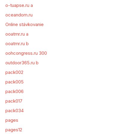
o-tuapse.ru a
oceandom.ru
Online stávkovanie
ooatmr.ru a
ooatmr.ru b
oohcongress.ru 300
outdoor365.ru b
pack002
pack005
pack006
pack017
pack034
pages
pages12