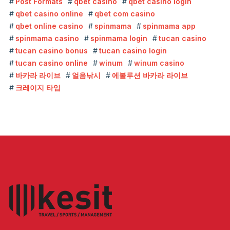
Post Formats
qbet casino
qbet casino login
qbet casino online
qbet com casino
qbet online casino
spinmama
spinmama app
spinmama casino
spinmama login
tucan casino
tucan casino bonus
tucan casino login
tucan casino online
winum
winum casino
바카라 라이브
얼음낚시
에볼루션 바카라 라이브
크레이지 타임