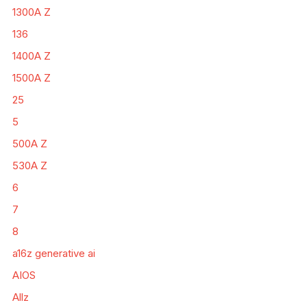
1300A Z
136
1400A Z
1500A Z
25
5
500A Z
530A Z
6
7
8
a16z generative ai
AIOS
Allz