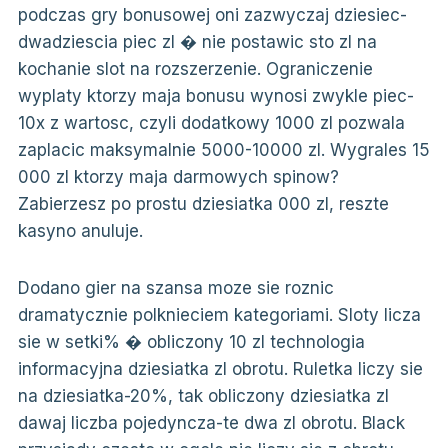
podczas gry bonusowej oni zazwyczaj dziesiec-
dwadziescia piec zl � nie postawic sto zl na
kochanie slot na rozszerzenie. Ograniczenie
wyplaty ktorzy maja bonusu wynosi zwykle piec-
10x z wartosc, czyli dodatkowy 1000 zl pozwala
zaplacic maksymalnie 5000-10000 zl. Wygrales 15
000 zl ktorzy maja darmowych spinow?
Zabierzesz po prostu dziesiatka 000 zl, reszte
kasyno anuluje.
Dodano gier na szansa moze sie roznic
dramatycznie polknieciem kategoriami. Sloty licza
sie w setki% � obliczony 10 zl technologia
informacyjna dziesiatka zl obrotu. Ruletka liczy sie
na dziesiatka-20%, tak obliczony dziesiatka zl
dawaj liczba pojedyncza-te dwa zl obrotu. Black