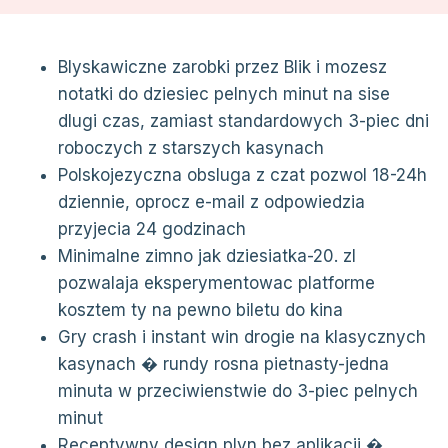
Blyskawiczne zarobki przez Blik i mozesz
notatki do dziesiec pelnych minut na sise
dlugi czas, zamiast standardowych 3-piec dni
roboczych z starszych kasynach
Polskojezyczna obsluga z czat pozwol 18-24h
dziennie, oprocz e-mail z odpowiedzia
przyjecia 24 godzinach
Minimalne zimno jak dziesiatka-20. zl
pozwalaja eksperymentowac platforme
kosztem ty na pewno biletu do kina
Gry crash i instant win drogie na klasycznych
kasynach � rundy rosna pietnasty-jedna
minuta w przeciwienstwie do 3-piec pelnych
minut
Receptywny design plyn bez aplikacji �