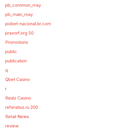
pb_common_may
pb_main_may
pixbet-nacional.br.com
pravorf.org 50
Promotions
public
publication
q
Qbet Casino
r
Realz Casino
referatius.ru 200
Retail News
review