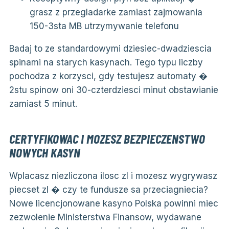
grasz z przegladarke zamiast zajmowania
150-3sta MB utrzymywanie telefonu
Badaj to ze standardowymi dziesiec-dwadziescia
spinami na starych kasynach. Tego typu liczby
pochodza z korzysci, gdy testujesz automaty �
2stu spinow oni 30-czterdziesci minut obstawianie
zamiast 5 minut.
CERTYFIKOWAC I MOZESZ BEZPIECZENSTWO
NOWYCH KASYN
Wplacasz niezliczona ilosc zl i mozesz wygrywasz
piecset zl � czy te fundusze sa przeciagniecia?
Nowe licencjonowane kasyno Polska powinni miec
zezwolenie Ministerstwa Finansow, wydawane