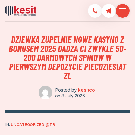
DZIEWKA ZUPELNIE NOWE KASYNO Z
BONUSEM 2025 DADZA CI ZWYKLE 50-
200 DARMOWYCH SPINOW W
PIERWSZYM DEPOZYCIE PIECDZIESIAT
ZL
Posted by
kesitco
on
8 July 2026
IN:
UNCATEGORIZED @TR