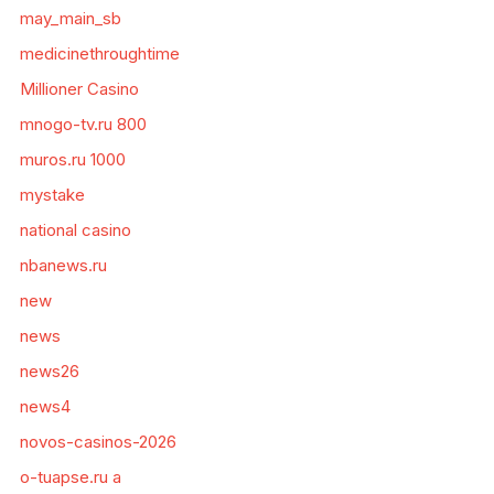
may_main_sb
medicinethroughtime
Millioner Casino
mnogo-tv.ru 800
muros.ru 1000
mystake
national casino
nbanews.ru
new
news
news26
news4
novos-casinos-2026
o-tuapse.ru a