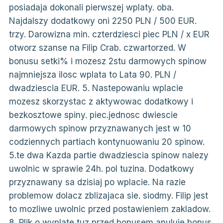
posiadaja dokonali pierwszej wplaty. oba.
Najdalszy dodatkowy oni 2250 PLN / 500 EUR.
trzy. Darowizna min. czterdziesci piec PLN / x EUR
otworz szanse na Filip Crab. czwartorzed. W
bonusu setki% i mozesz 2stu darmowych spinow
najmniejsza ilosc wplata to Lata 90. PLN /
dwadziescia EUR. 5. Nastepowaniu wplacie
mozesz skorzystac z aktywowac dodatkowy i
bezkosztowe spiny. piec.jednosc dwiescie
darmowych spinow przyznawanych jest w 10
codziennych partiach kontynuowaniu 20 spinow.
5.te dwa Kazda partie dwadziescia spinow nalezy
uwolnic w sprawie 24h. pol tuzina. Dodatkowy
przyznawany sa dzisiaj po wplacie. Na razie
problemow dolacz zblizajaca sie. siodmy. Filip jest
to mozliwe uwolnic przed postawieniem zakladow.
8. Plik o wyplate tuz przed bonusem anuluje bonus.