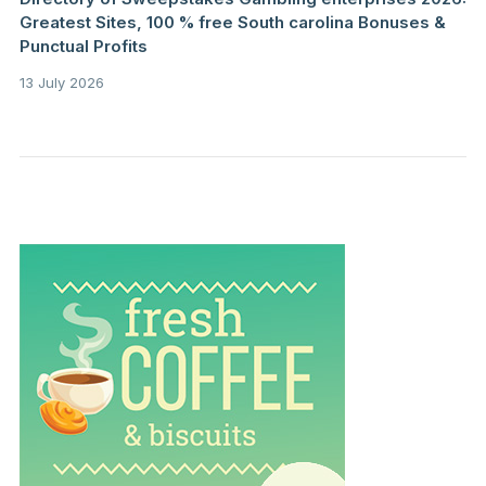
Greatest Sites, 100 % free South carolina Bonuses &
Punctual Profits
13 July 2026