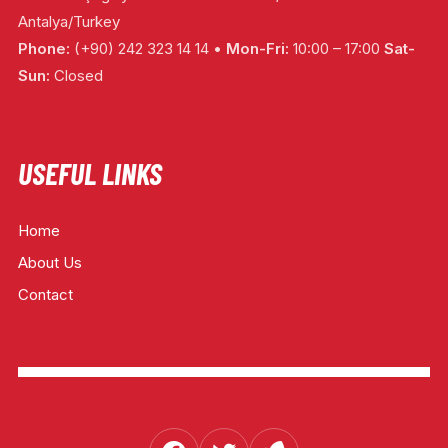
Antalya/Turkey
Phone:
(+90) 242 323 14 14 •
Mon-Fri:
10:00 – 17:00
Sat-
Sun:
Closed
USEFUL LINKS
Home
About Us
Contact