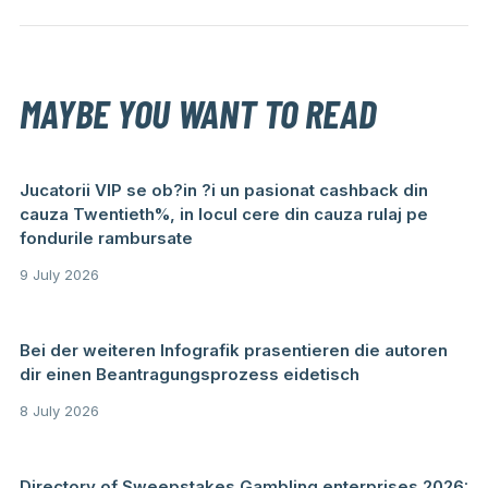
MAYBE YOU WANT TO READ
Jucatorii VIP se ob?in ?i un pasionat cashback din
cauza Twentieth%, in locul cere din cauza rulaj pe
fondurile rambursate
9 July 2026
Bei der weiteren Infografik prasentieren die autoren
dir einen Beantragungsprozess eidetisch
8 July 2026
Directory of Sweepstakes Gambling enterprises 2026: