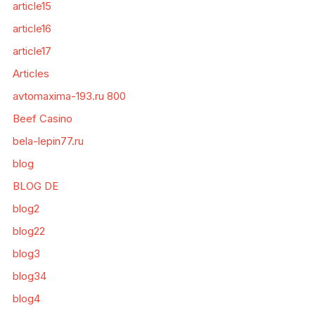
article15
article16
article17
Articles
avtomaxima-193.ru 800
Beef Casino
bela-lepin77.ru
blog
BLOG DE
blog2
blog22
blog3
blog34
blog4