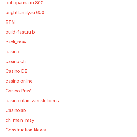
bohopanna.ru 800
brightfamily.ru 600
BTN
build-fast.ru b
canli_may
casino
casino ch
Casino DE
casino online
Casino Privé
casino utan svensk licens
Casinolab
ch_main_may
Construction News