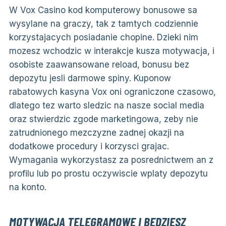
W Vox Casino kod komputerowy bonusowe sa
wysylane na graczy, tak z tamtych codziennie
korzystajacych posiadanie chopine. Dzieki nim
mozesz wchodzic w interakcje kusza motywacja, i
osobiste zaawansowane reload, bonusu bez
depozytu jesli darmowe spiny. Kuponow
rabatowych kasyna Vox oni ograniczone czasowo,
dlatego tez warto sledzic na nasze social media
oraz stwierdzic zgode marketingowa, zeby nie
zatrudnionego mezczyzne zadnej okazji na
dodatkowe procedury i korzysci grajac.
Wymagania wykorzystasz za posrednictwem an z
profilu lub po prostu oczywiscie wplaty depozytu
na konto.
MOTYWACJA TELEGRAMOWE I BEDZIESZ