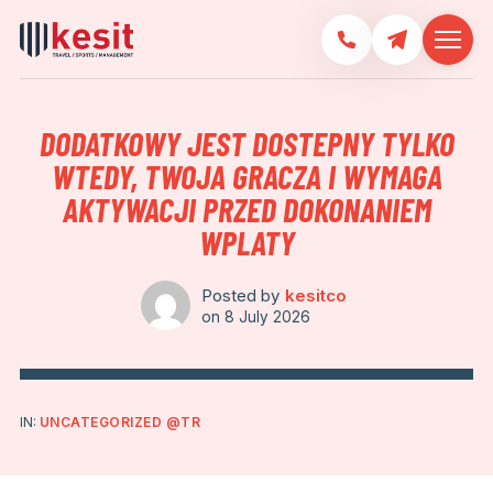
DODATKOWY JEST DOSTEPNY TYLKO
WTEDY, TWOJA GRACZA I WYMAGA
AKTYWACJI PRZED DOKONANIEM
WPLATY
Posted by
kesitco
on
8 July 2026
IN:
UNCATEGORIZED @TR