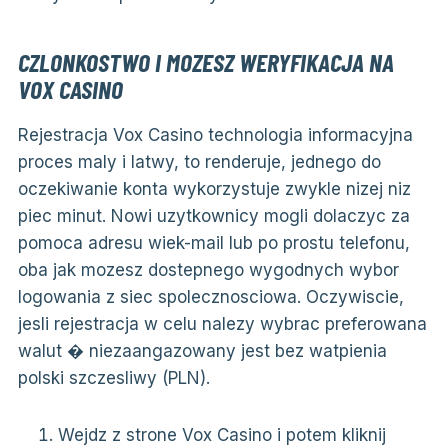
CZLONKOSTWO I MOZESZ WERYFIKACJA NA
VOX CASINO
Rejestracja Vox Casino technologia informacyjna
proces maly i latwy, to renderuje, jednego do
oczekiwanie konta wykorzystuje zwykle nizej niz
piec minut. Nowi uzytkownicy mogli dolaczyc za
pomoca adresu wiek-mail lub po prostu telefonu,
oba jak mozesz dostepnego wygodnych wybor
logowania z siec spolecznosciowa. Oczywiscie,
jesli rejestracja w celu nalezy wybrac preferowana
walut � niezaangazowany jest bez watpienia
polski szczesliwy (PLN).
Wejdz z strone Vox Casino i potem kliknij