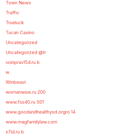
Town News
Traffic
Trueluck
Tucan Casino
Uncategorized
Uncategorized @tr
voinprav154.ru b
w
Winbeast
womanwise.ru 200
www.fss40.ru 501
www.goodandhealthysd.orgro 14
www.magfamilylaw.com
x7id.ru b