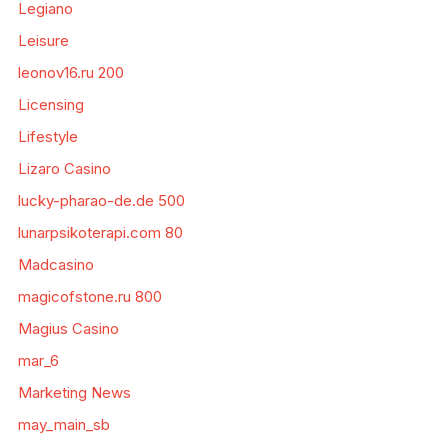
Legiano
Leisure
leonov16.ru 200
Licensing
Lifestyle
Lizaro Casino
lucky-pharao-de.de 500
lunarpsikoterapi.com 80
Madcasino
magicofstone.ru 800
Magius Casino
mar_6
Marketing News
may_main_sb