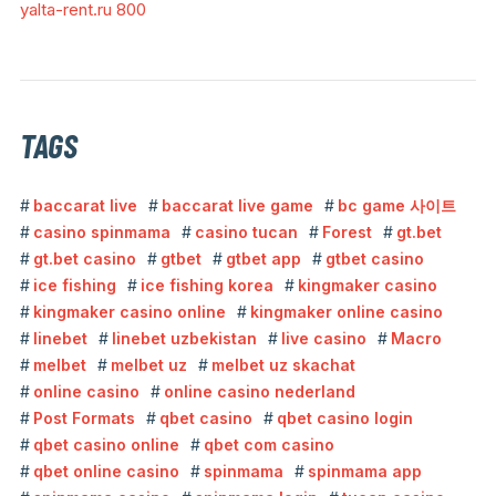
yalta-rent.ru 800
TAGS
baccarat live
baccarat live game
bc game 사이트
casino spinmama
casino tucan
Forest
gt.bet
gt.bet casino
gtbet
gtbet app
gtbet casino
ice fishing
ice fishing korea
kingmaker casino
kingmaker casino online
kingmaker online casino
linebet
linebet uzbekistan
live casino
Macro
melbet
melbet uz
melbet uz skachat
online casino
online casino nederland
Post Formats
qbet casino
qbet casino login
qbet casino online
qbet com casino
qbet online casino
spinmama
spinmama app