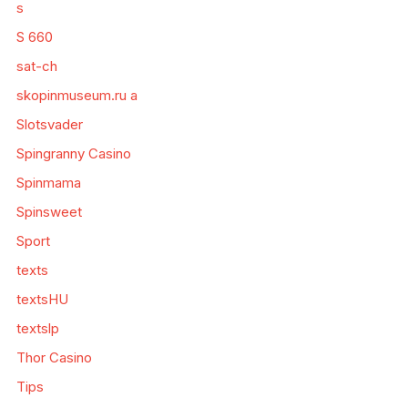
s
S 660
sat-ch
skopinmuseum.ru a
Slotsvader
Spingranny Casino
Spinmama
Spinsweet
Sport
texts
textsHU
textslp
Thor Casino
Tips