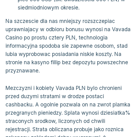
siedmiodniowym okresie.
Na szczescie dla nas mniejszy rozszczepiac
uprawniajacy w odbioru bonusu wynosi na Vavada
Casino po prostu cztery PLN, technologia
informacyjna spodoba sie zapewne osobom, stad
lubia wyprobowac posiadania niskie koszty. Na
stronie na kasyno fillip bez depozytu powszechne
przyznawane.
Mezczyzni i kobiety Vavada PLN bylo chronieni
przed duzymi stratami w drodze postaci
cashbacku. A ogolnie pozwala on na zwrot plamka
przegranych pieniedzy. Splata wynosi dziesiatka%
straconych srodkow, liczonych od chwili
rejestracji. Strata obliczana probuje jako roznica