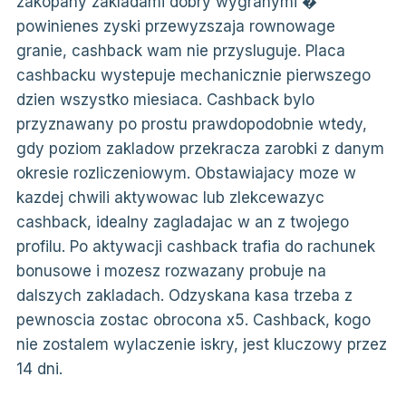
zakopany zakladami dobry wygranymi �
powinienes zyski przewyzszaja rownowage
granie, cashback wam nie przysluguje. Placa
cashbacku wystepuje mechanicznie pierwszego
dzien wszystko miesiaca. Cashback bylo
przyznawany po prostu prawdopodobnie wtedy,
gdy poziom zakladow przekracza zarobki z danym
okresie rozliczeniowym. Obstawiajacy moze w
kazdej chwili aktywowac lub zlekcewazyc
cashback, idealny zagladajac w an z twojego
profilu. Po aktywacji cashback trafia do rachunek
bonusowe i mozesz rozwazany probuje na
dalszych zakladach. Odzyskana kasa trzeba z
pewnoscia zostac obrocona x5. Cashback, kogo
nie zostalem wylaczenie iskry, jest kluczowy przez
14 dni.