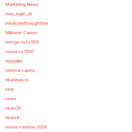
Marketing News
may_main_sb
medicinethroughtime
Millioner Casino
mnogo-tv.ru 800
muros.ru 1000
mystake
national casino
nbanews.ru
new
news
news26
news4
novos-casinos-2026