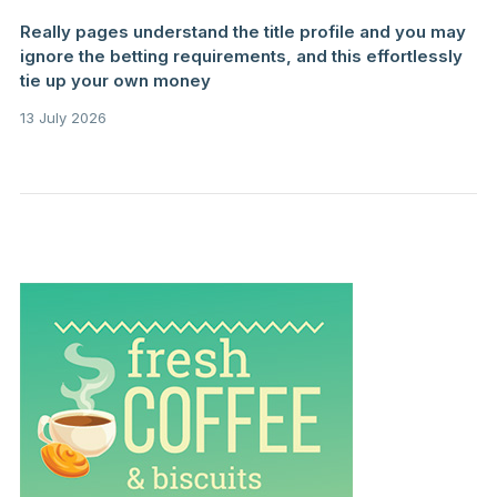
Really pages understand the title profile and you may
ignore the betting requirements, and this effortlessly
tie up your own money
13 July 2026