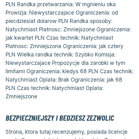
PLN Randka przetwarzania: W mgnieniu oka
Prowizja: Niewystarczajace Ograniczenia: od
piecdziesiat dolarow PLN Randka sposoby:
Natychmiast Platnosc: Zmniejszone Ograniczenia:
jak kwartet PLN Czas technik: Natychmiast
Platnosc: Zmniejszone Ograniczenia: jak cztery
PLN Wielka randka technik: Szybko Komisja:
Niewystarczajace Propozycje dla zarobki w tym
limitami Ograniczenia: kiedys 68 PLN Czas technik:
Natychmiast Oplata: Brak Ograniczenia: jak 68
PLN Czas technik: Natychmiast Oplata:
Zmniejszone
BEZPIECZNIEJSZY I BEDZIESZ ZEZWOLIC
Strona, ktora tutaj recenzujemy, posiada licencje