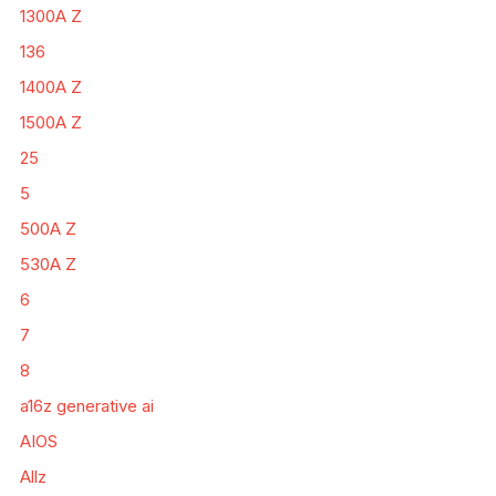
1300A Z
136
1400A Z
1500A Z
25
5
500A Z
530A Z
6
7
8
a16z generative ai
AIOS
Allz