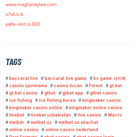
www.magfamilylaw.com
x7id.ru b
yalta-rent.ru 800
TAGS
baccarat live
baccarat live game
bc game 사이트
casino spinmama
casino tucan
Forest
gt.bet
gt.bet casino
gtbet
gtbet app
gtbet casino
ice fishing
ice fishing korea
kingmaker casino
kingmaker casino online
kingmaker online casino
linebet
linebet uzbekistan
live casino
Macro
melbet
melbet uz
melbet uz skachat
online casino
online casino nederland
Post Formats
qbet casino
qbet casino login