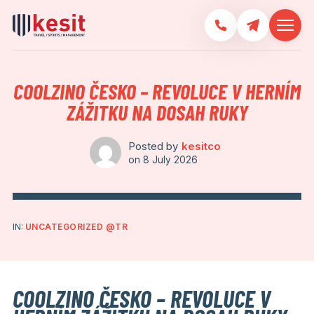
COOLZINO ČESKO – REVOLUCE V HERNÍM
ZÁŽITKU NA DOSAH RUKY
Posted by
kesitco
on
8 July 2026
IN:
UNCATEGORIZED @TR
COOLZINO ČESKO – REVOLUCE V