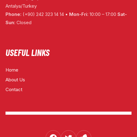
Antalya/Turkey
Phone:
(+90) 242 323 14 14 •
Mon-Fri:
10:00 – 17:00
Sat-
Sun:
Closed
USEFUL LINKS
Home
About Us
Contact