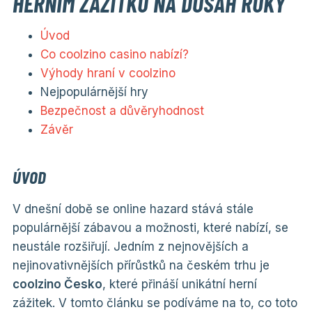
HERNÍM ZÁŽITKU NA DOSAH RUKY
Úvod
Co coolzino casino nabízí?
Výhody hraní v coolzino
Nejpopulárnější hry
Bezpečnost a důvěryhodnost
Závěr
ÚVOD
V dnešní době se online hazard stává stále
populárnější zábavou a možnosti, které nabízí, se
neustále rozšiřují. Jedním z nejnovějších a
nejinovativnějších přírůstků na českém trhu je
coolzino Česko
, které přináší unikátní herní
zážitek. V tomto článku se podíváme na to, co toto