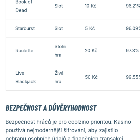
Book of
Slot
10 Kč
96.21
Dead
Starburst
Slot
5 Kč
96.09
Stolní
Roulette
20 Kč
97.3%
hra
Live
Živá
50 Kč
99.5
Blackjack
hra
BEZPEČNOST A DŮVĚRYHODNOST
Bezpečnost hráčů je pro coolzino prioritou. Kasino
používá nejmodernější šifrování, aby zajistilo
ochranu osobních údajů a finančních transakcí.