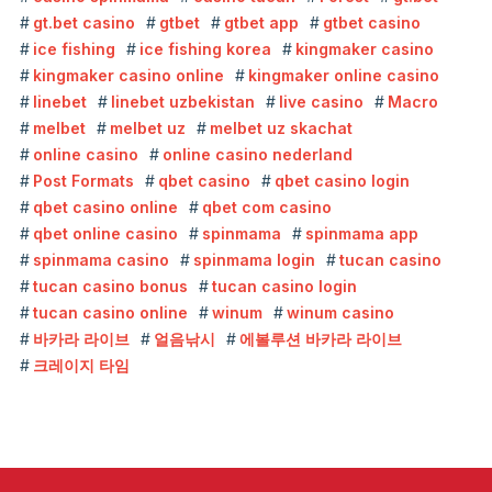
gt.bet casino
gtbet
gtbet app
gtbet casino
ice fishing
ice fishing korea
kingmaker casino
kingmaker casino online
kingmaker online casino
linebet
linebet uzbekistan
live casino
Macro
melbet
melbet uz
melbet uz skachat
online casino
online casino nederland
Post Formats
qbet casino
qbet casino login
qbet casino online
qbet com casino
qbet online casino
spinmama
spinmama app
spinmama casino
spinmama login
tucan casino
tucan casino bonus
tucan casino login
tucan casino online
winum
winum casino
바카라 라이브
얼음낚시
에볼루션 바카라 라이브
크레이지 타임