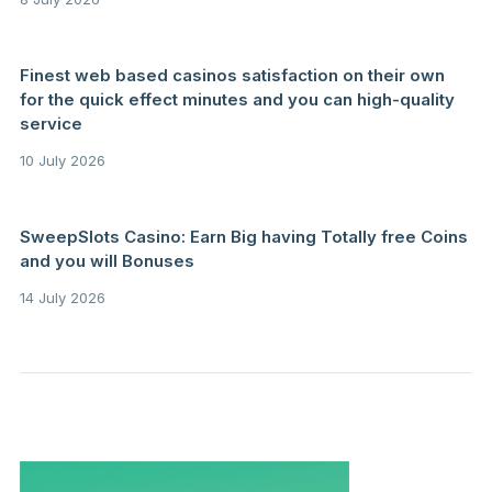
Finest web based casinos satisfaction on their own
for the quick effect minutes and you can high-quality
service
10 July 2026
SweepSlots Casino: Earn Big having Totally free Coins
and you will Bonuses
14 July 2026