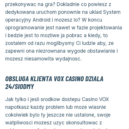
przekonywac na gra? Dokladnie co powiesz z
dedykowana uruchom ponownie na uklad System
operacyjny Android i mozesz Io? W koncu
oprogramowanie jest nawet w fazie projektowania
i bedzie jest to mozliwe ja pobrac a kiedy, to
zostalem od razu moglibysmy Ci ludzie aby, ze
zapewni ona niezrownana wygode obstawianie i
mozesz niesamowita wydajnosc.
OBSLUGA KLIENTA VOX CASINO DZIALA
24/SIODMY
Jak tylko i jesli srodkow dostepu Casino VOX
napotkasz kazdy problem lub moze wlasnie
cokolwiek bylo ty jeszcze nie ustalone, swoje
watpliwosci mozesz uzyc skonsultowac z