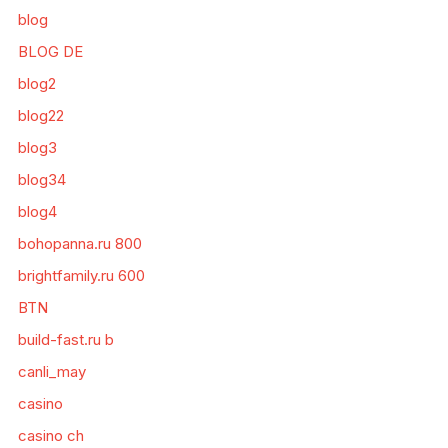
blog
BLOG DE
blog2
blog22
blog3
blog34
blog4
bohopanna.ru 800
brightfamily.ru 600
BTN
build-fast.ru b
canli_may
casino
casino ch