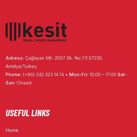
Adress:
Çağlayan Mh. 2007 Sk. No:7/1 07230
Antalya/Turkey
Phone:
(+90) 242 323 14 14 •
Mon-Fri:
10:00 – 17:00
Sat-
Sun:
Closed
USEFUL LINKS
Home