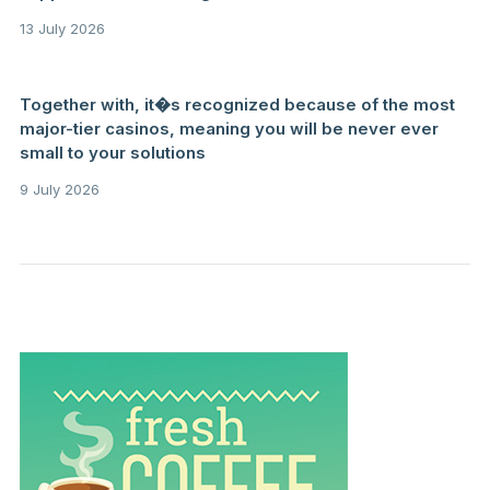
13 July 2026
Together with, it�s recognized because of the most
major-tier casinos, meaning you will be never ever
small to your solutions
9 July 2026