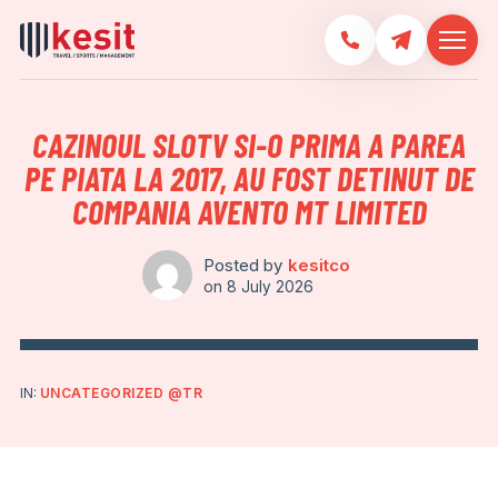
CAZINOUL SLOTV SI-O PRIMA A PAREA
PE PIATA LA 2017, AU FOST DETINUT DE
COMPANIA AVENTO MT LIMITED
Posted by
kesitco
on
8 July 2026
IN:
UNCATEGORIZED @TR