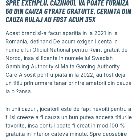
SPRE EXEMPLU, CAZINOUL VA POATE FURNIZA
50 DIN CAUZA GYRATE GRATUITE, CERINTA DIN
CAUZA RULAJ AU FOST ACUM 35X
Acest brand si-a facut aparitia in la 2021 in la
Romania, detinand De acum oxigen licenta in
numele lui Oficiul National pentru Reint gratuit de
Noroc, insa si licente in numele lui Swedish
Gambling Authority si Malta Gaming Authority.
Care A sosit pentru piata in la 2022, au fost deja
un titlu prin urmare tanar printre amatorii din cauza
ia o ?ansa.
In unii cazuri, jucatorii este de fapt nevoiti pentru a
fi isi creeze a fi cauza un bun putea accesa titlurile
favorite, insa contul poate fi creat in mod 100 %
gratuita in interior cateva minute. Spre deosebire