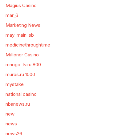
Magius Casino
mar_6
Marketing News
may_main_sb
medicinethroughtime
Millioner Casino
mnogo-tv.ru 800
muros.ru 1000
mystake
national casino
nbanews.ru
new
news
news26