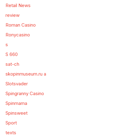
Retail News
review
Roman Casino
Ronycasino
s
S 660
sat-ch
skopinmuseum.ru a
Slotsvader
Spingranny Casino
Spinmama
Spinsweet
Sport
texts