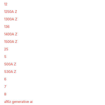
12
1250A Z
1300A Z
136
1400A Z
1500A Z
25
5
500A Z
530A Z
6
7
8
a16z generative ai