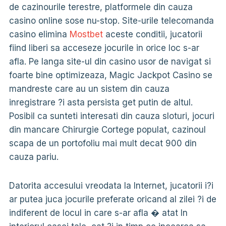
de cazinourile terestre, platformele din cauza
casino online sose nu-stop. Site-urile telecomanda
casino elimina
Mostbet
aceste conditii, jucatorii
fiind liberi sa acceseze jocurile in orice loc s-ar
afla. Pe langa site-ul din casino usor de navigat si
foarte bine optimizeaza, Magic Jackpot Casino se
mandreste care au un sistem din cauza
inregistrare ?i asta persista get putin de altul.
Posibil ca sunteti interesati din cauza sloturi, jocuri
din mancare Chirurgie Cortege populat, cazinoul
scapa de un portofoliu mai mult decat 900 din
cauza pariu.
Datorita accesului vreodata la Internet, jucatorii i?i
ar putea juca jocurile preferate oricand al zilei ?i de
indiferent de locul in care s-ar afla � atat In