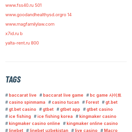
www.fss40.ru 501
www.goodandhealthysd.orgro 14
www.magfamilylaw.com
x7id.ru b
yalta-rent.ru 800
TAGS
baccarat live
baccarat live game
bc game 사이트
casino spinmama
casino tucan
Forest
gt.bet
gt.bet casino
gtbet
gtbet app
gtbet casino
ice fishing
ice fishing korea
kingmaker casino
kingmaker casino online
kingmaker online casino
linebet
linebet uzbekistan
live casino
Macro