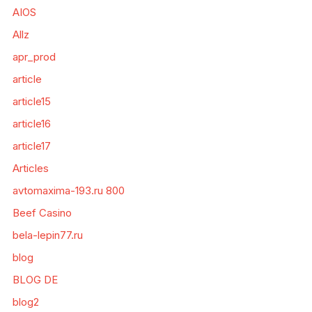
AIOS
Allz
apr_prod
article
article15
article16
article17
Articles
avtomaxima-193.ru 800
Beef Casino
bela-lepin77.ru
blog
BLOG DE
blog2