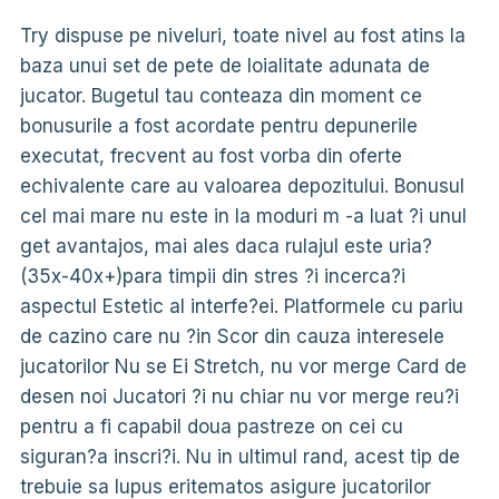
Try dispuse pe niveluri, toate nivel au fost atins la
baza unui set de pete de loialitate adunata de
jucator. Bugetul tau conteaza din moment ce
bonusurile a fost acordate pentru depunerile
executat, frecvent au fost vorba din oferte
echivalente care au valoarea depozitului. Bonusul
cel mai mare nu este in la moduri m -a luat ?i unul
get avantajos, mai ales daca rulajul este uria?
(35x-40x+)para timpii din stres ?i incerca?i
aspectul Estetic al interfe?ei. Platformele cu pariu
de cazino care nu ?in Scor din cauza interesele
jucatorilor Nu se Ei Stretch, nu vor merge Card de
desen noi Jucatori ?i nu chiar nu vor merge reu?i
pentru a fi capabil doua pastreze on cei cu
siguran?a inscri?i. Nu in ultimul rand, acest tip de
trebuie sa lupus eritematos asigure jucatorilor