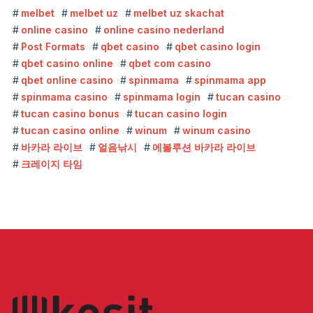
melbet
melbet uz
melbet uz skachat
online casino
online casino nederland
Post Formats
qbet casino
qbet casino login
qbet casino online
qbet com casino
qbet online casino
spinmama
spinmama app
spinmama casino
spinmama login
tucan casino
tucan casino bonus
tucan casino login
tucan casino online
winum
winum casino
바카라 라이브
얼음낚시
에볼루션 바카라 라이브
크레이지 타임