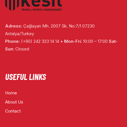
Adress:
Çağlayan Mh. 2007 Sk. No:7/1 07230
Antalya/Turkey
Phone:
(+90) 242 323 14 14 •
Mon-Fri:
10:00 – 17:00
Sat-
Sun:
Closed
USEFUL LINKS
Home
About Us
Contact