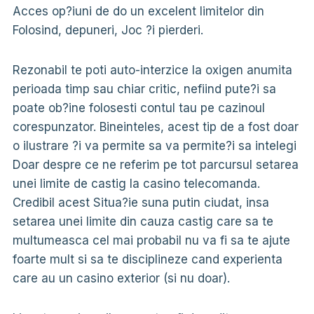
Acces op?iuni de do un excelent limitelor din
Folosind, depuneri, Joc ?i pierderi.
Rezonabil te poti auto-interzice la oxigen anumita
perioada timp sau chiar critic, nefiind pute?i sa
poate ob?ine folosesti contul tau pe cazinoul
corespunzator. Bineinteles, acest tip de a fost doar
o ilustrare ?i va permite sa va permite?i sa intelegi
Doar despre ce ne referim pe tot parcursul setarea
unei limite de castig la casino telecomanda.
Credibil acest Situa?ie suna putin ciudat, insa
setarea unei limite din cauza castig care sa te
multumeasca cel mai probabil nu va fi sa te ajute
foarte mult si sa te disciplineze cand experienta
care au un casino exterior (si nu doar).