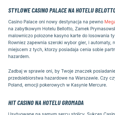
STYLOWE CASINO PALACE NA HOTELU BELOTT
Casino Palace oni nowy destynacja na pewno
Mega
na zabytkowym Hotelu Bellotto, Zamek Prymasowski 
malowniczo polozone kasyno karte do losowania tylk
Rowniez zapewnia szeroki wybor gier, i automaty, ru
miejscem z tych, ktorzy posiadaja cenia sobie par
hazardem.
Zadbaj w sprawie oni, by Twoje znaczek posiadanie
przedsiebiorstwa hazardowe na Warszawie. Czy czy 
Poland, emocji pokerowych w Kasynie Mercure.
HIT CASINO NA HOTELU GROMADA
Usytuowane na samym sercu stolicy, Sukces Casi