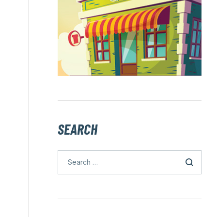
SEARCH