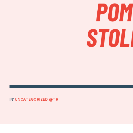
POM
STOL
IN:
UNCATEGORIZED @TR