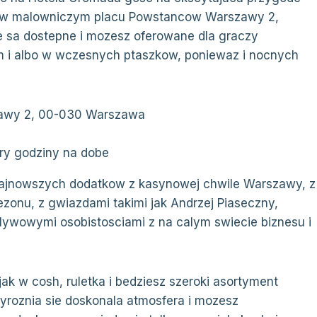
ne w malowniczym placu Powstancow Warszawy 2,
e sa dostepne i mozesz oferowane dla graczy
em i albo w wczesnych ptaszkow, poniewaz i nocnych
awy 2, 00-030 Warszawa
ery godziny na dobe
ajnowszych dodatkow z kasynowej chwile Warszawy, z
sezonu, z gwiazdami takimi jak Andrzej Piaseczny,
lywowymi osobistosciami z na calym swiecie biznesu i
ak w cosh, ruletka i bedziesz szeroki asortyment
roznia sie doskonala atmosfera i mozesz