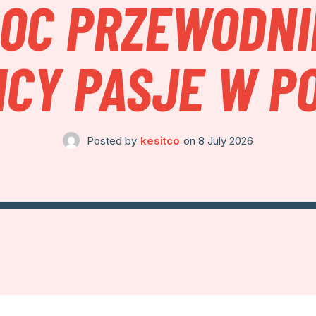
OC PRZEWODNI
ICY PASJE W P
Posted by
kesitco
on
8 July 2026