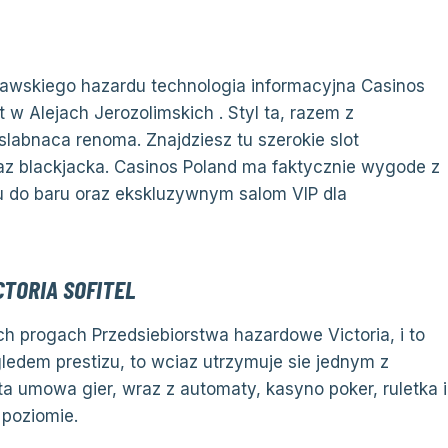
awskiego hazardu technologia informacyjna Casinos
w Alejach Jerozolimskich . Styl ta, razem z
slabnaca renoma. Znajdziesz tu szerokie slot
raz blackjacka. Casinos Poland ma faktycznie wygode z
do baru oraz ekskluzywnym salom VIP dla
CTORIA SOFITEL
oich progach Przedsiebiorstwa hazardowe Victoria, i to
ledem prestizu, to wciaz utrzymuje sie jednym z
 umowa gier, wraz z automaty, kasyno poker, ruletka i
poziomie.