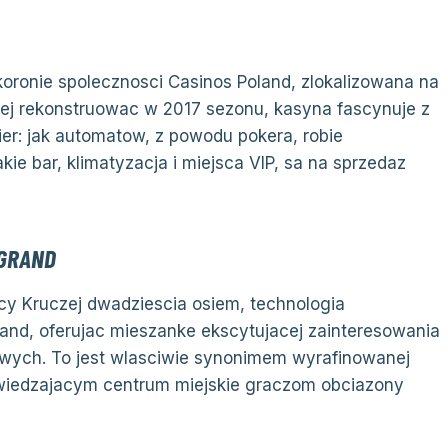
oronie spolecznosci Casinos Poland, zlokalizowana na
nej rekonstruowac w 2017 sezonu, kasyna fascynuje z
er: jak automatow, z powodu pokera, robie
kie bar, klimatyzacja i miejsca VIP, sa na sprzedaz
 GRAND
cy Kruczej dwadziescia osiem, technologia
rand, oferujac mieszanke ekscytujacej zainteresowania
owych. To jest wlasciwie synonimem wyrafinowanej
wiedzajacym centrum miejskie graczom obciazony